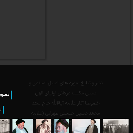
نشر و تبلیغ آموزه های اصیل اسلامی و
تبیین مکتب عرفانی اولیای الهی
تصویر
خصوصا آثار علّامه آیةالله حاج سیّد
ت
محمّدحسین حسینی طهرانی (علامه
طهرانی) .و آیةالله حاج سیّد