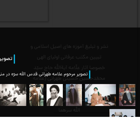
نشر و تبلیغ آموزه های اصیل اسلامی و
تبیین مکتب عرفانی اولیای الهی
تصویر 
خصوصا آثار علّامه آیةالله حاج سیّد
تصویر مرحوم علامه طهرانی قدس اللَه سرّه در منی 
محمّدحسین حسینی طهرانی (علامه
طهرانی) .و آیةالله حاج سیّد
محمّدمحسن حسینی طهرانی قدس
الله سرهما