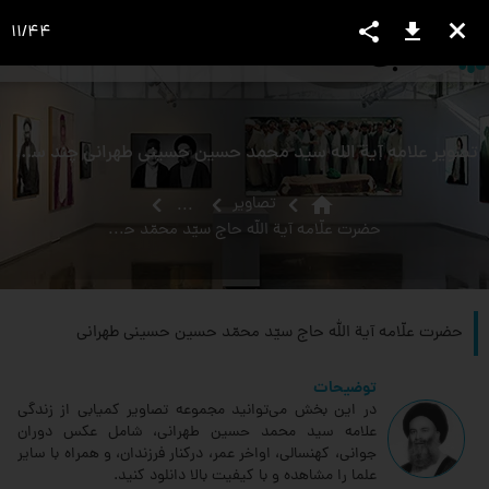
share
download
close
11
/
44
language
view_headline
close
search
تصویر علامه آیة اللَه سید محمد حسین حسینی طهرانی چند سال قبل از ارتحال در استودیو
home
تصاویر
...
حضرت علّامه آیة الله حاج سیّد محمّد حسین حسینی طهرانی
حضرت علّامه آیة الله حاج سیّد محمّد حسین حسینی طهرانی
توضیحات
در این بخش می‌توانید مجموعه تصاویر کمیابی از زندگی
علامه سید محمد حسین طهرانی، شامل عکس دوران
جوانی، کهنسالی، اواخر عمر، درکنار فرزندان، و همراه با سایر
علما را مشاهده و با کیفیت بالا دانلود کنید.