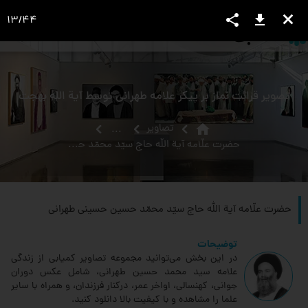
share
download
close
13
/
44
language
view_headline
close
search
تصویر قرائت نماز بر پیکر علامه طهرانی توسط آیة اللَه بهجت
home
تصاویر
...
حضرت علّامه آیة الله حاج سیّد محمّد حسین حسینی طهرانی
حضرت علّامه آیة الله حاج سیّد محمّد حسین حسینی طهرانی
توضیحات
در این بخش می‌توانید مجموعه تصاویر کمیابی از زندگی
علامه سید محمد حسین طهرانی، شامل عکس دوران
جوانی، کهنسالی، اواخر عمر، درکنار فرزندان، و همراه با سایر
علما را مشاهده و با کیفیت بالا دانلود کنید.