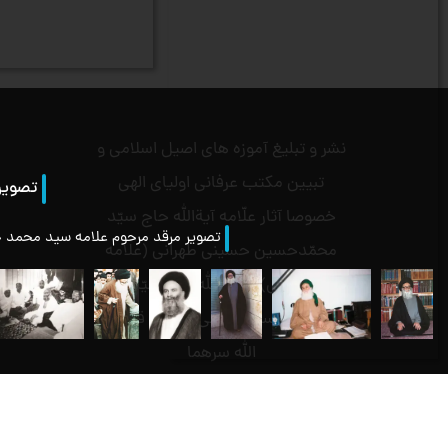
نشر و تبلیغ آموزه های اصیل اسلامی و
تبیین مکتب عرفانی اولیای الهی
تصویر
خصوصا آثار علّامه آیةالله حاج سیّد
تصویر مرقد مرحوم علامه سید محمد ح
محمّدحسین حسینی طهرانی (علامه
طهرانی) .و آیةالله حاج سیّد
محمّدمحسن حسینی طهرانی قدس
الله سرهما