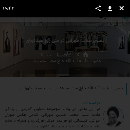
share
download
close
18
/
44
language
view_headline
close
search
تصویر علامه طهرانی در منی روز عیدقربان
home
تصاویر
...
حضرت علّامه آیة الله حاج سیّد محمّد حسین حسینی طهرانی
حضرت علّامه آیة الله حاج سیّد محمّد حسین حسینی طهرانی
توضیحات
در این بخش می‌توانید مجموعه تصاویر کمیابی از زندگی
علامه سید محمد حسین طهرانی، شامل عکس دوران
جوانی، کهنسالی، اواخر عمر، درکنار فرزندان، و همراه با سایر
علما را مشاهده و با کیفیت بالا دانلود کنید.