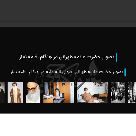
تصویر حضرت علامه طهرانی در هنگام اقامه نماز
صف
تصویر حضرت علامه طهرانی رضوان اللَه علیه در هنگام اقامه نماز
مک
و
تمامی حقوق برای سایت مكتب وحی محفوظ است