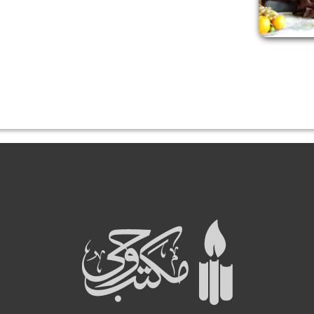
صف
مک