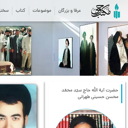
عرفا و بزرگان
موضوعات
کتاب
سخنرا
حضرت‏ آية الله حاج سيّد محمّد
محسن حسينى طهرانى‏