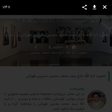
share
download
close
1
/
48
language
view_headline
close
search
تصویر آیة اللَه حاج سید محمد محسن حسینی طهرانی در سنین جوانی
home
تصاویر
...
حضرت‏ آية الله حاج سيّد محمّد محسن حسينى طهرانى‏
حضرت‏ آية الله حاج سيّد محمّد محسن حسينى طهرانى‏
توضیحات
در این بخش می‌توانید مجموعه تصاویر مهم،و مشهوری از
دوران جوانی، کهنسالی، ملاقات‌ با علما و مردم و … از آیت
الله سید محمد محسن طهرانی را مشاهده کرده و با
کیفیت بالا دانلود کنید.