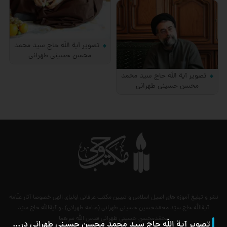
تصویر آیة اللَه حاج سید محمد
محسن حسینی طهرانی
تصویر آیة اللَه حاج سید محمد
محسن حسینی طهرانی
نشر و تبلیغ آموزه های اصیل اسلامی و تبیین مکتب عرفانی اولیای الهی خصوصا آثار علّامه
آیةالله حاج سیّد محمّدحسین حسینی طهرانی (علامه طهرانی) .و آیةالله حاج سیّد
محمّدمحسن حسینی طهرانی قدس الله سرهما
تصویر آیة اللَه حاج سید محمد محسن حسینی طهرانی در کربلا