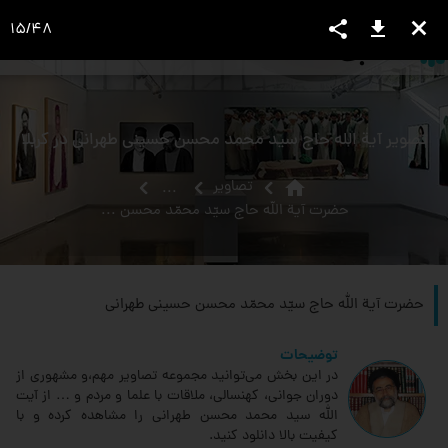
share
download
close
15
/
48
language
view_headline
close
search
تصویر آیة اللَه حاج سید محمد محسن حسینی طهرانی در کربلا
home
تصاویر
...
حضرت‏ آية الله حاج سيّد محمّد محسن حسينى طهرانى‏
حضرت‏ آية الله حاج سيّد محمّد محسن حسينى طهرانى‏
توضیحات
در این بخش می‌توانید مجموعه تصاویر مهم،و مشهوری از
دوران جوانی، کهنسالی، ملاقات‌ با علما و مردم و … از آیت
الله سید محمد محسن طهرانی را مشاهده کرده و با
کیفیت بالا دانلود کنید.