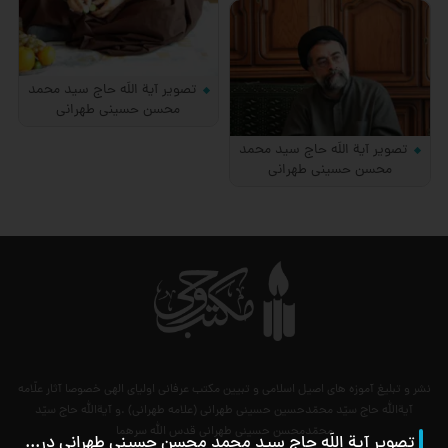
تصویر آیة اللَه حاج سید محمد
محسن حسینی طهرانی
تصویر آیة اللَه حاج سید محمد
محسن حسینی طهرانی
نشر و تبلیغ آموزه های اصیل اسلامی و تبیین مکتب عرفانی اولیای الهی خصوصا آثار علّامه
آیةالله حاج سیّد محمّدحسین حسینی طهرانی (علامه طهرانی) .و آیةالله حاج سیّد
محمّدمحسن حسینی طهرانی قدس الله سرهما
تصویر آیة اللَه حاج سید محمد محسن حسینی طهرانی در مراسم عمامه گذاری