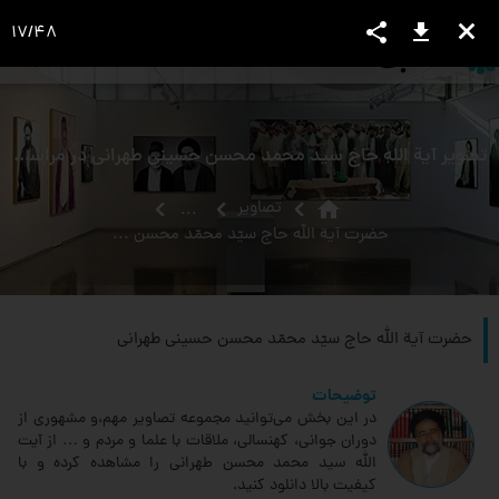
share
download
close
17
/
48
language
view_headline
close
search
تصویر آیة اللَه حاج سید محمد محسن حسینی طهرانی در مراسم عمامه گذاری
home
تصاویر
...
حضرت‏ آية الله حاج سيّد محمّد محسن حسينى طهرانى‏
حضرت‏ آية الله حاج سيّد محمّد محسن حسينى طهرانى‏
توضیحات
در این بخش می‌توانید مجموعه تصاویر مهم،و مشهوری از
دوران جوانی، کهنسالی، ملاقات‌ با علما و مردم و … از آیت
الله سید محمد محسن طهرانی را مشاهده کرده و با
کیفیت بالا دانلود کنید.