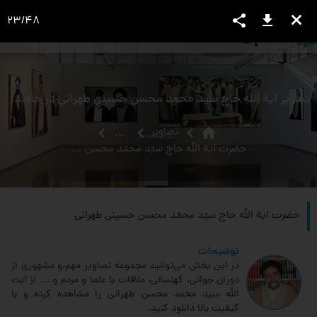
share
download
close
23
/
48
language
view_headline
close
search
تصویر آیة اللَه حاج سید محمد محسن حسینی طهرانی در حافظیه شیراز
home
تصاویر
...
حضرت‏ آية الله حاج سيّد محمّد محسن حسينى طهرانى‏
حضرت‏ آية الله حاج سيّد محمّد محسن حسينى طهرانى‏
توضیحات
در این بخش می‌توانید مجموعه تصاویر مهم،و مشهوری از
دوران جوانی، کهنسالی، ملاقات‌ با علما و مردم و … از آیت
الله سید محمد محسن طهرانی را مشاهده کرده و با
کیفیت بالا دانلود کنید.