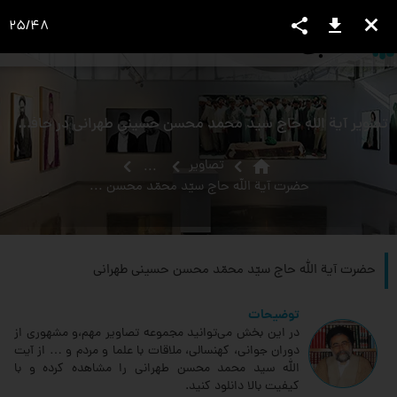
share
download
close
25
/
48
language
view_headline
close
search
تصویر آیة اللَه حاج سید محمد محسن حسینی طهرانی در حافظیه شیراز
home
تصاویر
...
حضرت‏ آية الله حاج سيّد محمّد محسن حسينى طهرانى‏
حضرت‏ آية الله حاج سيّد محمّد محسن حسينى طهرانى‏
توضیحات
در این بخش می‌توانید مجموعه تصاویر مهم،و مشهوری از
دوران جوانی، کهنسالی، ملاقات‌ با علما و مردم و … از آیت
الله سید محمد محسن طهرانی را مشاهده کرده و با
کیفیت بالا دانلود کنید.