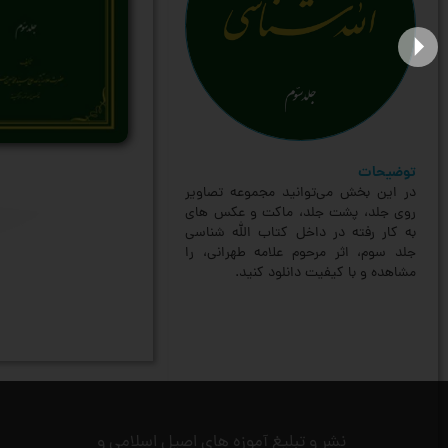
arrow_drop_up
توضیحات
در این بخش می‌توانید مجموعه تصاویر
روی جلد، پشت جلد، ماکت و عکس های
به کار رفته در داخل کتاب الله شناسی
جلد سوم، اثر مرحوم علامه طهرانی، را
مشاهده و با کیفیت دانلود کنید.
نشر و تبلیغ آموزه های اصیل اسلامی و