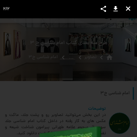
share
download
close
2
/
2
language
view_headline
close
search
طرح سه بعدی کتاب امام شناسی ج 3
home
تصاویر
امام شناسی ج3
...
امام شناسی ج3
توضیحات
در این بخش می‌توانید تصاویر رو و پشت جلد، ماکت و
عکس های به کار رفته در داخل کتاب امام شناسی جلد
سوم، اثر مرحوم علامه طهرانی پیرامون شناخت شیعه و
تفسیر آیه تطهیر، را مشاهده و با کیفیت دانلود کنید.