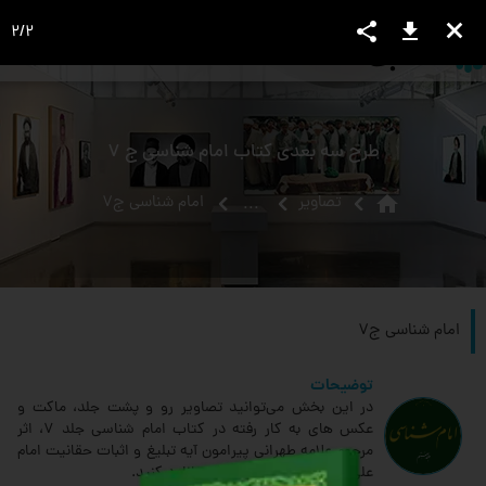
share
download
close
2
/
2
language
view_headline
close
search
طرح سه بعدی کتاب امام شناسی ج 7
home
تصاویر
امام شناسی ج7
...
امام شناسی ج7
توضیحات
در این بخش می‌توانید تصاویر رو و پشت جلد، ماکت و
عکس های به کار رفته در کتاب امام شناسی جلد 7، اثر
مرحوم علامه طهرانی پیرامون آیه تبلیغ و اثبات حقانیت امام
علی، را مشاهده و با کیفیت دانلود کنید.