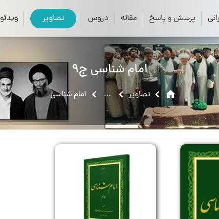
close
search
نی
پرسش و پاسخ
مقاله
دروس
تصاویر
ویدئو
امام شناسی ج9
home
تصاویر
...
امام شناسی