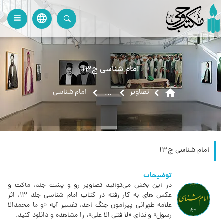
language
view_headline
close
search
امام شناسی ج13
home
تصاویر
امام شناسی
...
امام شناسی ج13
توضیحات
در این بخش می‌توانید تصاویر رو و پشت جلد، ماکت و
عکس های به کار رفته در کتاب امام شناسی جلد 13، اثر
علامه طهرانی پیرامون جنگ احد، تفسیر آیه «و ما محمدالا
رسول» و ندای «لا فتی الا علی»، را مشاهده و دانلود کنید.