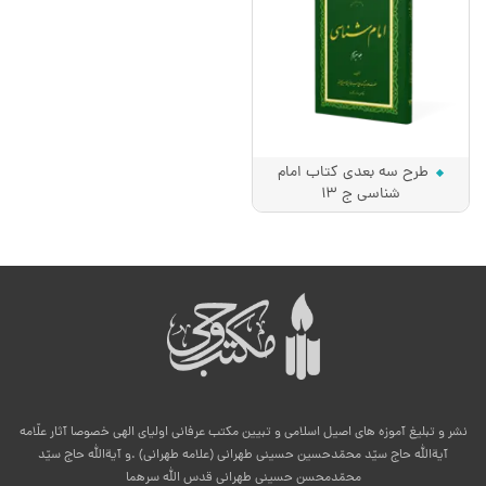
طرح سه بعدی کتاب امام
شناسی ج 13
نشر و تبلیغ آموزه های اصیل اسلامی و تبیین مکتب عرفانی اولیای الهی خصوصا آثار علّامه
آیةالله حاج سیّد محمّدحسین حسینی طهرانی (علامه طهرانی) .و آیةالله حاج سیّد
محمّدمحسن حسینی طهرانی قدس الله سرهما