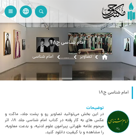
language
view_headline
close
search
امام شناسی ج18
home
تصاویر
امام شناسی
...
امام شناسی ج18
توضیحات
در این بخش می‌توانید تصاویر رو و پشت جلد، ماکت و
عکس های به کار رفته در کتاب امام شناسی جلد 18، اثر
مرحوم علامه طهرانی پیرامون علوم لدنیه، و بدعت معاویه،
را مشاهده و با کیفیت دانلود کنید.