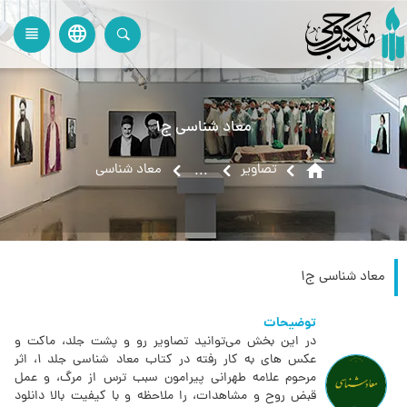
language
view_headline
close
search
معاد شناسی ج1
home
تصاویر
معاد شناسی
...
معاد شناسی ج1
توضیحات
در این بخش می‌توانید تصاویر رو و پشت جلد، ماکت و
عکس های به کار رفته در کتاب معاد شناسی جلد 1، اثر
مرحوم علامه طهرانی پیرامون سبب ترس از مرگ، و عمل
قبض روح و مشاهدات، را ملاحظه و با کیفیت بالا دانلود