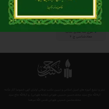
طرح سه بعدی کتاب
معادشناسی ج 6
نشر و تبلیغ آموزه های اصیل اسلامی و تبیین مکتب عرفانی اولیای الهی خصوصا آثار علّامه
آیةالله حاج سیّد محمّدحسین حسینی طهرانی (علامه طهرانی) .و آیةالله حاج سیّد
محمّدمحسن حسینی طهرانی قدس الله سرهما