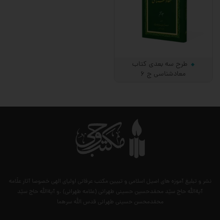
طرح سه بعدی کتاب
معادشناسی ج 6
نشر و تبلیغ آموزه های اصیل اسلامی و تبیین مکتب عرفانی اولیای الهی خصوصا آثار علّامه
آیةالله حاج سیّد محمّدحسین حسینی طهرانی (علامه طهرانی) .و آیةالله حاج سیّد
محمّدمحسن حسینی طهرانی قدس الله سرهما