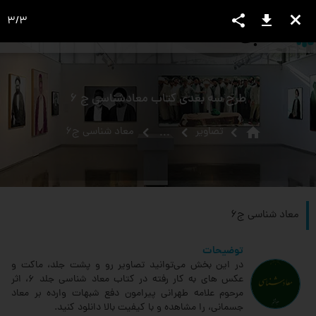
share
download
close
3
/
3
language
view_headline
close
search
طرح سه بعدی کتاب معادشناسی ج 6
home
تصاویر
معاد شناسی ج6
...
معاد شناسی ج6
توضیحات
در این بخش می‌توانید تصاویر رو و پشت جلد، ماکت و
عکس های به کار رفته در کتاب معاد شناسی جلد 6، اثر
مرحوم علامه طهرانی پیرامون دفع شبهات وارده بر معاد
جسمانی، را مشاهده و با کیفیت بالا دانلود کنید.