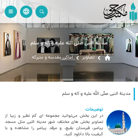
language
view_headline
close
search
مدینة النبی صلّی الله علیه و آله و سلم
home
تصاویر
اماکن مقدسه و متبرکه
مدینة النبی صلّی الله علیه و آله و سلم
توضیحات
در این بخش می‌توانید مجموعه ای کم نظیر و زیبا از
تصاویر بخش های مختلف شهر مدینه النبی مثل مسجد
پیامبر، قبرستان بقیع، و مرقد پیامبر را مشاهده و با
کیفیت بالا دانلود کنید.