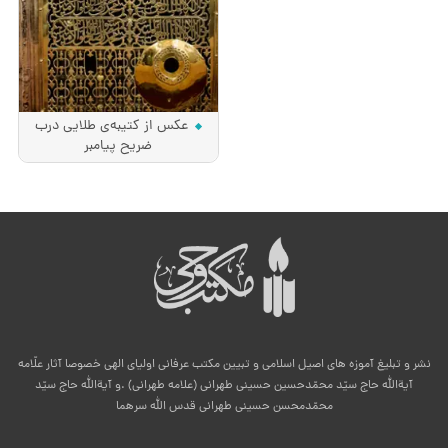
عکس از کتیبه‌ی طلایی درب
ضریح پیامبر
نشر و تبلیغ آموزه های اصیل اسلامی و تبیین مکتب عرفانی اولیای الهی خصوصا آثار علّامه
آیةالله حاج سیّد محمّدحسین حسینی طهرانی (علامه طهرانی) .و آیةالله حاج سیّد
محمّدمحسن حسینی طهرانی قدس الله سرهما