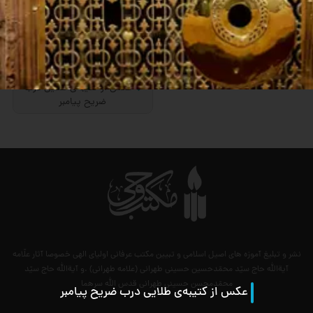
عکس از کتیبه‌ی طلایی درب
ضریح پیامبر
نشر و تبلیغ آموزه های اصیل اسلامی و تبیین مکتب عرفانی اولیای الهی خصوصا آثار علّامه
آیةالله حاج سیّد محمّدحسین حسینی طهرانی (علامه طهرانی) .و آیةالله حاج سیّد
محمّدمحسن حسینی طهرانی قدس الله سرهما
عکس از کتیبه‌ی طلایی درب ضریح پیامبر