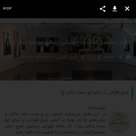
share
download
close
3
/
3
language
view_headline
close
search
طرح سه بعدی کتاب شرح فقراتی از دعای ابوحمزه ثمال ج 1
home
تصاویر
شرح فقراتی از دعای أبو حمزه ثمالی ج1
...
شرح فقراتی از دعای أبو حمزه ثمالی ج1
توضیحات
در این بخش می‌توانید تصاویر رو و پشت جلد، ماکت و
عکس‌های به کار رفته در کتاب شرح فقراتی از دعای ابو
حمزه ثمالی جلد1، اثر علامه طهرانی پیرامون شرح دعای
ابوحمزۀ ثمالی، را مشاهده و با کیفیت بالا دانلود کنید.