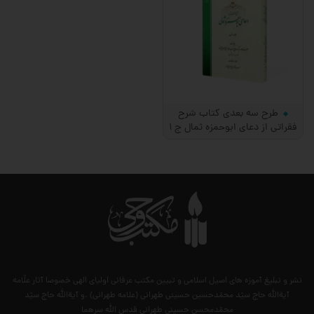
طرح سه بعدی کتاب شرح
فقراتی از دعای ابوحمزه ثمال ج 1
نشر و تبلیغ آموزه های اصیل اسلامی و تبیین مکتب عرفانی اولیای الهی خصوصا آثار علّامه
آیةالله حاج سیّد محمّدحسین حسینی طهرانی (علامه طهرانی) .و آیةالله حاج سیّد
محمّدمحسن حسینی طهرانی قدس الله سرهما