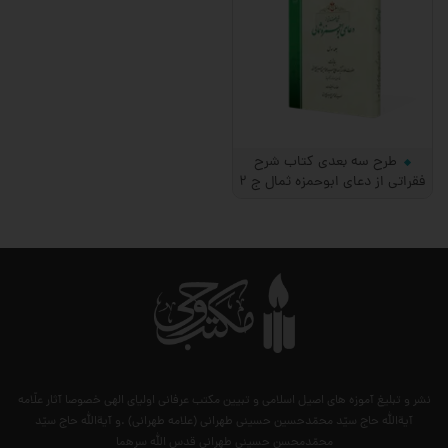
طرح سه بعدی کتاب شرح
فقراتی از دعای ابوحمزه ثمال ج 2
نشر و تبلیغ آموزه های اصیل اسلامی و تبیین مکتب عرفانی اولیای الهی خصوصا آثار علّامه
آیةالله حاج سیّد محمّدحسین حسینی طهرانی (علامه طهرانی) .و آیةالله حاج سیّد
محمّدمحسن حسینی طهرانی قدس الله سرهما