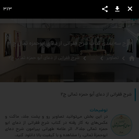
share
download
close
3
/
3
language
view_headline
close
search
طرح سه بعدی کتاب شرح فقراتی از دعای ابوحمزه ثمال ج 2
home
تصاویر
شرح فقراتی از دعای أبو حمزه ثمالی ج2
...
شرح فقراتی از دعای أبو حمزه ثمالی ج2
توضیحات
در این بخش می‌توانید تصاویر رو و پشت جلد، ماکت و
عکس‌های به کار رفته در کتاب شرح فقراتی از دعای ابو
حمزه ثمالی جلد2، اثر علامه طهرانی پیرامون شرح دعای
ابوحمزۀ ثمالی، را مشاهده و با کیفیت بالا دانلود کنید.