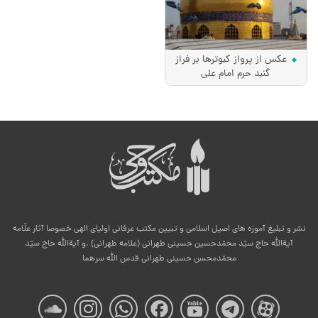
عکس از پرواز کبوترها بر فراز
گنبد حرم امام علی
نشر و تبلیغ آموزه های اصیل اسلامی و تبیین مکتب عرفانی اولیای الهی خصوصا آثار علّامه
آیةالله حاج سیّد محمّدحسین حسینی طهرانی (علامه طهرانی) .و آیةالله حاج سیّد
محمّدمحسن حسینی طهرانی قدس الله سرهما