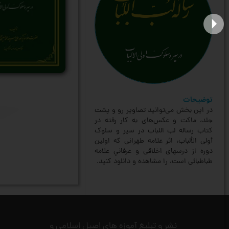
arrow_drop_up
توضیحات
در این بخش می‌توانید تصاویر رو و پشت
جلد، ماکت و عکس‌های به کار رفته در
کتاب رساله لب اللباب در سیر و سلوک
أولی الألباب، اثر علامه طهرانی که اولین
دوره از درسهای اخلاقی و عرفانیِ علامه
طباطبائی است، را مشاهده و دانلود کنید.
نشر و تبلیغ آموزه های اصیل اسلامی و