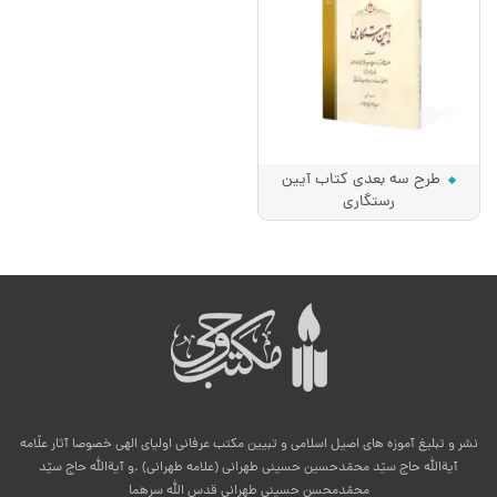
طرح سه بعدی کتاب آیین
رستگاری
نشر و تبلیغ آموزه های اصیل اسلامی و تبیین مکتب عرفانی اولیای الهی خصوصا آثار علّامه
آیةالله حاج سیّد محمّدحسین حسینی طهرانی (علامه طهرانی) .و آیةالله حاج سیّد
محمّدمحسن حسینی طهرانی قدس الله سرهما