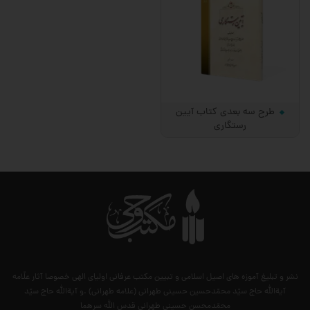
طرح سه بعدی کتاب آیین
رستگاری
نشر و تبلیغ آموزه های اصیل اسلامی و تبیین مکتب عرفانی اولیای الهی خصوصا آثار علّامه
آیةالله حاج سیّد محمّدحسین حسینی طهرانی (علامه طهرانی) .و آیةالله حاج سیّد
محمّدمحسن حسینی طهرانی قدس الله سرهما