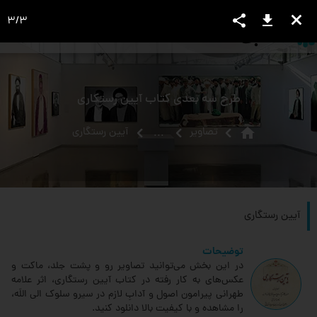
share
download
close
3
/
3
language
view_headline
close
search
طرح سه بعدی کتاب آیین رستگاری
home
تصاویر
آیین رستگاری
...
آیین رستگاری
توضیحات
در این بخش می‌توانید تصاویر رو و پشت جلد، ماکت و
عکس‌های به کار رفته در کتاب آیین رستگاری، اثر علامه
طهرانی پیرامون اصول و آدابِ لازم در سیرو سلوک الی اللَه،
را مشاهده و با کیفیت بالا دانلود کنید.