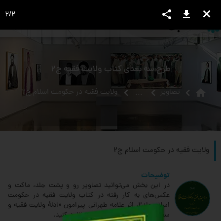
share
download
close
2
/
2
language
view_headline
close
search
طرح سه بعدی کتاب ولایت فقیه ج2
home
تصاویر
ولایت فقیه در حکومت اسلام ج2
...
ولایت فقیه در حکومت اسلام ج2
توضیحات
در این بخش می‌توانید تصاویر رو و پشت جلد، ماکت و
عکس‌های به کار رفته در کتاب ولایت فقیه در حکومت
اسلام جلد2، اثر علامه طهرانی پیرامون «ادلۀ ولایت فقیه و
سعۀ دلالت آنها»، را مشاهده و دانلود کنید.