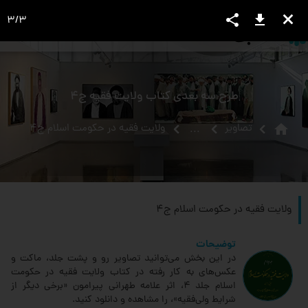
share
download
close
3
/
3
language
view_headline
close
search
طرح سه بعدی کتاب ولایت فقیه ج4
home
تصاویر
ولایت فقیه در حکومت اسلام ج4
...
ولایت فقیه در حکومت اسلام ج4
توضیحات
در این بخش می‌توانید تصاویر رو و پشت جلد، ماکت و
عکس‌های به کار رفته در کتاب ولایت فقیه در حکومت
اسلام جلد 4، اثر علامه طهرانی پیرامون «برخی دیگر از
شرایط ولی‌فقیه»، را مشاهده و دانلود کنید.