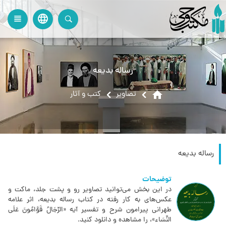
language
view_headline
close
search
رساله بدیعه
home
تصاویر
کتب و آثار
رساله بدیعه
توضیحات
در این بخش می‌توانید تصاویر رو و پشت جلد، ماکت و
عکس‌های به کار رفته در کتاب رساله بدیعه، اثر علامه
طهرانی پیرامون شرح و تفسير آيه «الرِّجَالُ قَوَّامُونَ عَلَي‌
النِّسَاء»، را مشاهده و دانلود کنید.