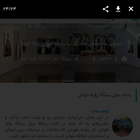
share
download
close
24
/
24
language
view_headline
close
search
تصویر سه بعدی جلد کتاب رسالة حول رؤیة الهلال
home
تصاویر
رسالة حول مسألة رؤية الهلال‏
...
رسالة حول مسألة رؤية الهلال‏
توضیحات
در این بخش می‌توانید تصاویر رو و پشت جلد، ماکت و
عکس‌های به کار رفته در کتاب رسالة حول مسألة رؤية
الهلال‏، اثر علامه طهرانی که مکاتبات و مراسلات بین ایشان
و استادشان آیة‌اللَه خوئی است، را مشاهده و دانلود کنید.