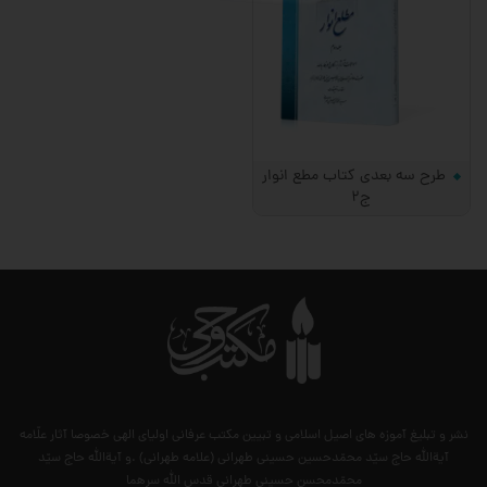
طرح سه بعدی کتاب مطع انوار
ج2
نشر و تبلیغ آموزه های اصیل اسلامی و تبیین مکتب عرفانی اولیای الهی خصوصا آثار علّامه
آیةالله حاج سیّد محمّدحسین حسینی طهرانی (علامه طهرانی) .و آیةالله حاج سیّد
محمّدمحسن حسینی طهرانی قدس الله سرهما