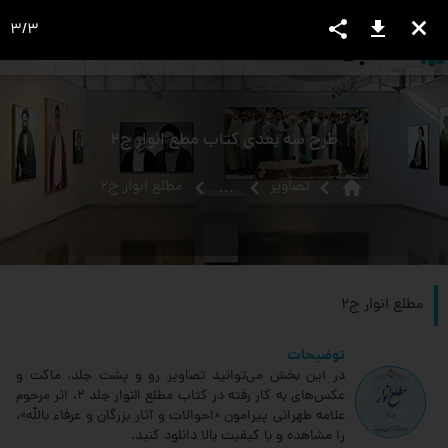
share
download
close
3
/
3
language
view_headline
close
search
طرح سه بعدی کتاب مطع انوار ج2
home
تصاویر
مطلع انوار ج2
...
مطلع انوار ج2
توضیحات
در این بخش می‌توانید تصاویر رو و پشت جلد، ماکت و
عکس‌های به کار رفته در کتاب مطلع النوار جلد 2‏، اثر مرحوم
علامه طهرانی پیرامون «احوالات و آثار بزرگان و عرفاء بالله»،
را مشاهده و با کیفیت بالا دانلود کنید.