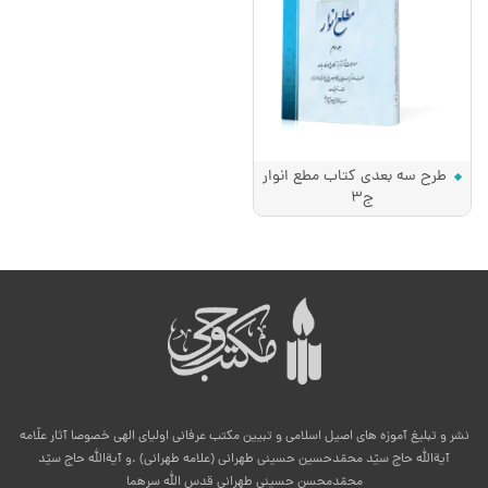
طرح سه بعدی کتاب مطع انوار
ج3
نشر و تبلیغ آموزه های اصیل اسلامی و تبیین مکتب عرفانی اولیای الهی خصوصا آثار علّامه
آیةالله حاج سیّد محمّدحسین حسینی طهرانی (علامه طهرانی) .و آیةالله حاج سیّد
محمّدمحسن حسینی طهرانی قدس الله سرهما