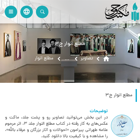
language
view_headline
close
search
مطلع انوار ج3
home
تصاویر
مطلع انوار
...
مطلع انوار ج3
توضیحات
در این بخش می‌توانید تصاویر رو و پشت جلد، ماکت و
عکس‌های به کار رفته در کتاب مطلع النوار جلد 3‏، اثر مرحوم
علامه طهرانی پیرامون «احوالات و آثار بزرگان و عرفاء بالله»،
را مشاهده و با کیفیت بالا دانلود کنید.