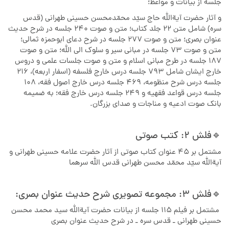
جلسه از بیانات و مواعظ؛
و آثار حضرت آیةالله حاج سیّد محمّدمحسن حسینی طهرانی (قدس
سره) شامل متن 22 جلد کتاب؛ متن و صوت 240 جلسه در شرح حدیث
عنوان بصری؛ متن و صوت 277 جلسه در شرح دعای ابوحمزه ثمالی؛
متن و صوت 73 جلسه در مبانی سیر و سلوک الی الله؛ متن و صوت
187 جلسه در طرح مبانی اسلام و متن و صوت جلسات علمی و دروس
خارج ایشان شامل 793 جلسه درس خارج فلسفه (اسفار اربعه)، 216
جلسه درس شرح منظومه، 469 جلسه درس خارج اصول فقه، 108
جلسه درس قواعد فقهیه و 249 جلسه درس خارج فقه؛ به ضمیمه
بانک صوت ادعیه و مناجات و صدای بزرگان.
🔹️فلش 2: کتب صوتی
مشتمل بر ۴۵ عنوان کتاب صوتی از آثار حضرت علامه حسینی طهرانی و
آیةالله سیّد محمّد محسن طهرانی قدس الله سرهما
🔹️فلش 3: مجموعه تصویری شرح حدیث عنوان بصری:
مشتمل بر فیلم 115 جلسه از بیانات حضرت آیةالله سید محمد محسن
حسینی طهرانی ـ قدس سره ـ در شرح حدیث عنوان بصری