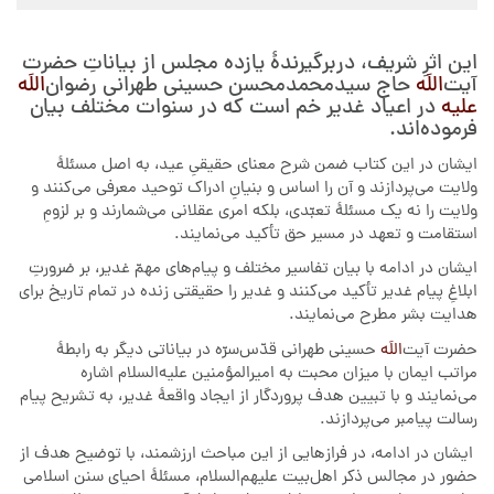
این اثرِ شریف، دربرگیرندۀ یازده مجلس از بیاناتِ حضرت
آیت‌
اللَه
حاج سیدمحمدمحسن حسینی طهرانی رضوان‌
اللَه
علیه
در اعیاد غدیر خم است که در سنوات مختلف بیان
فرموده‌اند.
ایشان در این کتاب ضمن شرح معنای حقیقیِ عید، به اصل مسئلۀ
ولایت می‌پردازند و آن را اساس و بنیانِ ادراک توحید معرفی می‌کنند و
ولایت را نه یک مسئلۀ تعبّدی، بلکه امری عقلانی می‌شمارند و بر لزومِ
استقامت و تعهد در مسیر حق تأکید می‌نمایند.
ایشان در ادامه با بیان تفاسیر مختلف و پیام‌های مهمّ غدیر، بر ضرورتِ
ابلاغِ پیام غدیر تأکید می‌کنند و غدیر را حقیقتی زنده در تمام تاریخ برای
هدایت بشر مطرح می‌نمایند.
حضرت آیت‌
اللَه
حسینی طهرانی قدّس‌سرّه در بیاناتی دیگر به رابطۀ
مراتب ایمان با میزان محبت به امیرالمؤمنین علیه‌السلام اشاره
می‌نمایند و با تبیین هدف پروردگار از ایجاد واقعۀ غدیر، به تشریح پیام
رسالت پیامبر می‌پردازند.
ایشان در ادامه، در فرازهایی از این مباحث ارزشمند، با توضیح هدف از
حضور در مجالس ذکر اهل‌بیت علیهم‌السلام، مسئلۀ احیای سنن اسلامی