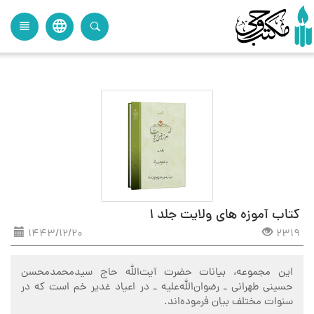
language
view_headline
close
search
کتاب آموزه های ولایت جلد 1
1443/12/20
2319
این مجموعه، بیانات حضرت آیت‌الله حاج سید‌محمدمحسن
حسینی طهرانی ـ رضوان‌الله‌علیه ـ در اعیاد غدیر خم است که در
سنوات مختلف بیان فرموده‌اند.