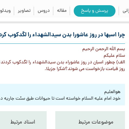
close
search
نی
پرسش و پاسخ
مقاله
دروس
تصاویر
ویدئو
چرا اسبها در روز عاشورا بدن سیدالشهداء را لگدکوب کر
بسم اللَه الرحمن الرحیم
سلام عليكم
الف) چطور اسبان در روز عاشوراء بدن سيدالشهداء را لگدكوب كردند؟ 
روز قيامت بازخواست مي شوند؟شکرا جزیلا.
هوالعلیم
خود امام علیه السلام خواسته است تا حیوانات طبق سنّت جاریه در
موضوعات مرتبط
اسناد مرتبط