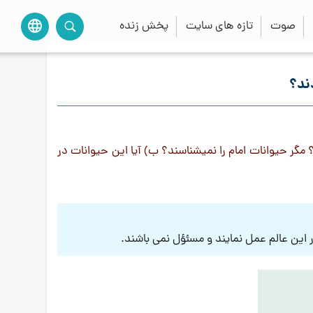
صوت
تازه های سایت
پخش زنده
language
دند؟
مگر حيوانات امام را نميشناسند؟ ب) آيا اين حيوانات در
 این عالم عمل نمایند و مسئؤل نمی باشند.