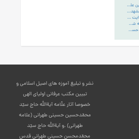
کتاب لمعات الحسین علیه السلام - PDF
فنای اصحاب سیدالشهداء علیه السلام در آن حضرت
اختلاف کیفیت هدایت بر حسب خصوصیات افراد
مرثیه خوانی - روضه شهادت اباعبدالله الحسین علیه السلام عاشورا سال 1420 هـ.ق
روضه شهادت امام حسین علیه السلام 12 محرم سال 1420هـ.ق
نشر و تبلیغ آموزه های اصیل اسلامی و
تبیین مکتب عرفانی اولیای الهی
خصوصا آثار علّامه آیةالله حاج سیّد
محمّدحسین حسینی طهرانی (علامه
طهرانی) .و آیةالله حاج سیّد
محمّدمحسن حسینی طهرانی قدس