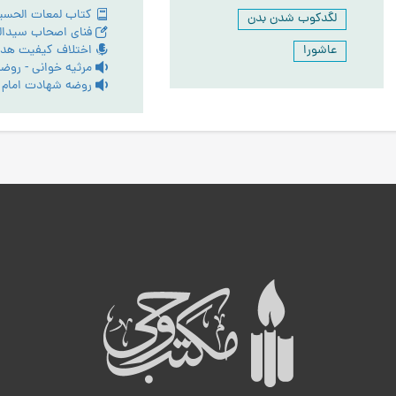
لگدکوب شدن بدن
عاشورا
ه
ب