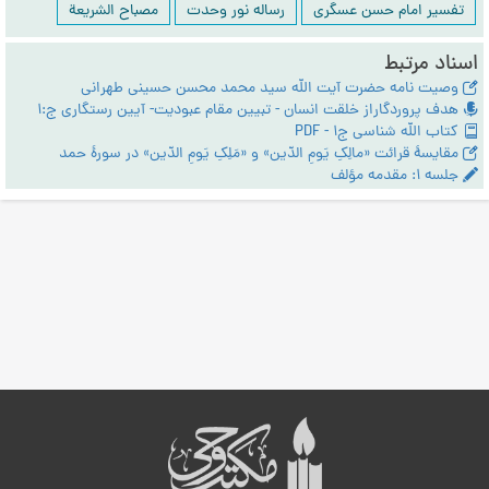
تفسیر امام حسن عسگری
رساله نور وحدت
مصباح الشریعة
اسناد مرتبط
وصی‍ت نامه حضرت آیت الله سید محمد محسن حسینی طهرانی
هدف پروردگاراز خلقت انسان - تبیین مقام عبودیت- آیین رستگاری ج:1
کتاب الله شناسی ج1 - PDF
مقایسۀ قرائت «مالِکِ یَومِ الدّین» و «مَلِکِ یَومِ الدّین» در سورۀ حمد
جلسه ۱: مقدمه مؤلف