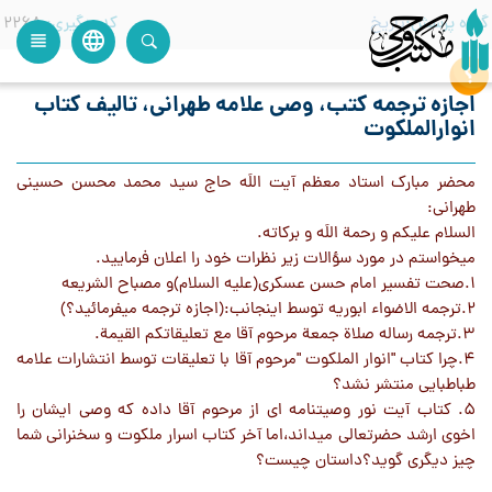
گروه پرسش
تاریخ
کدرهگیری
2268
language
view_headline
close
search
اجازه ترجمه کتب، وصی علامه طهرانی، تالیف کتاب
انوارالملکوت
محضر مبارک استاد معظم آیت اللَه حاج سید محمد محسن حسینی
طهرانی:
السلام علیکم و رحمة اللَه و برکاته.
میخواستم در مورد سؤالات زیر نظرات خود را اعلان فرمایید.
1.صحت تفسیر امام حسن عسکری(علیه السلام)و مصباح الشریعه
2.ترجمه الاضواء ابوریه توسط اینجانب:(اجازه ترجمه میفرمائید؟)
3.ترجمه رساله صلاة جمعة مرحوم آقا مع تعلیقاتکم القیمة.
4.چرا کتاب "انوار الملکوت "مرحوم آقا با تعلیقات توسط انتشارات علامه
طباطبایی منتشر نشد؟
5. کتاب آیت نور وصیتنامه ای از مرحوم آقا داده که وصی ایشان را
اخوی ارشد حضرتعالی میداند،اما آخر کتاب اسرار ملکوت و سخنرانی شما
چیز دیگری گوید؟داستان چیست؟