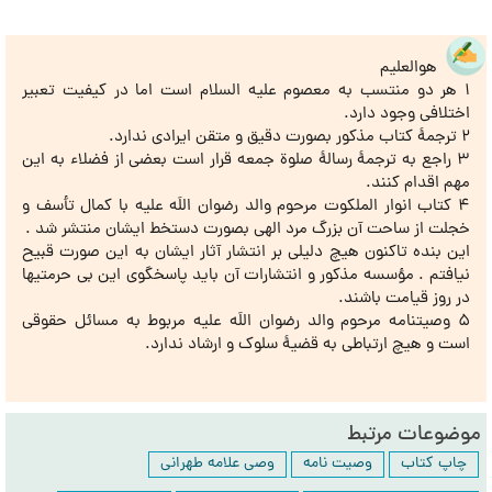
هوالعلیم
1 هر دو منتسب به معصوم علیه السلام است اما در کیفیت تعبیر
اختلافی وجود دارد.
2 ترجمۀ کتاب مذکور بصورت دقیق و متقن ایرادی ندارد.
3 راجع به ترجمۀ رسالۀ صلوة جمعه قرار است بعضی از فضلاء به این
مهم اقدام کنند.
4 کتاب انوار الملکوت مرحوم والد رضوان اللَه علیه با کمال تأسف و
خجلت از ساحت آن بزرگ مرد الهی بصورت دستخط ایشان منتشر شد .
این بنده تاکنون هیچ دلیلی بر انتشار آثار ایشان به این صورت قبیح
نیافتم . مؤسسه مذکور و انتشارات آن باید پاسخگوی این بی حرمتیها
در روز قیامت باشند.
5 وصیتنامه مرحوم والد رضوان اللَه علیه مربوط به مسائل حقوقی
است و هیچ ارتباطی به قضیۀ سلوک و ارشاد ندارد.
موضوعات مرتبط
چاپ کتاب
وصیت نامه
وصی علامه طهرانی