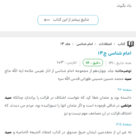
یاد بگیرند
نتایج بیشتر از این کتاب
کتاب
اعتقادات
امام شناسی
جلد 14
امام شناسی ج14
103
تقریبی :
18
121
دقیق :
همه نتایج :
توضیحات:
جلد چهاردهم از مجموعه امام شناسی از اثار نفیس علامه ایه الله حاج
سید
محمد حسین حسینی طهرانی قدس الله سره
صفحه 92
سید
دانسته بود و عثمان خطا کرد که خواست اختلاف در قرائت را براندازد چنانکه
مرتضی
در شافی فرموده است و اگر عثمان انها را نسوزانیده بود مردم می دیدند که
اختلاف قرائت در ان مصاحف مهم نیست و نیز
صفحه 125
سید
نه غیر ان از متقدمین ایشان شیخ صدوق در کتاب اعتقاد الشیعه الامامیه و