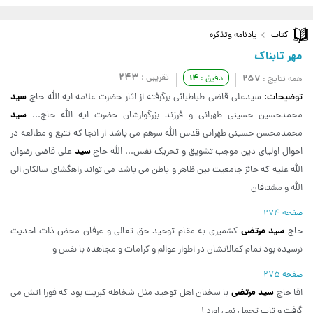
کتاب
یادنامه وتذکره
مهر تابناک
243
تقریبی :
14
257
دقیق :
همه نتایج :
سید
توضیحات:
سیدعلی قاضی طباطبائی برگرفته از اثار حضرت علامه ایه الله حاج
سید
محمدحسین حسینی طهرانی و فرزند بزرگوارشان حضرت ایه الله حاج...
محمدمحسن حسینی طهرانی قدس الله سرهم می باشد از انجا که تتبع و مطالعه در
سید
احوال اولیای دین موجب تشویق و تحریک نفس... الله حاج
علی قاضی رضوان
الله علیه که حائز جامعیت بین ظاهر و باطن می باشد می تواند راهگشای سالکان الی
الله و مشتاقان
صفحه 274
سید مرتضی
حاج
کشمیری به مقام توحید حق تعالی و عرفان محض ذات احدیت
نرسیده بود تمام کمالاتشان در اطوار عوالم و کرامات و مجاهده با نفس و
صفحه 275
سید مرتضی
اقا حاج
با سخنان اهل توحید مثل شخاطه کبریت بود که فورا اتش می
گرفت و تاب تحمل نمی اورد 1