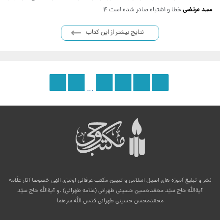
سید مرتضی
خطا و اشتباه صادر شده است 4
نتایج بیشتر از این کتاب
»
446
3
2
1
«
...
نشر و تبلیغ آموزه های اصیل اسلامی و تبیین مکتب عرفانی اولیای الهی خصوصا آثار علّامه
آیةالله حاج سیّد محمّدحسین حسینی طهرانی (علامه طهرانی) .و آیةالله حاج سیّد
محمّدمحسن حسینی طهرانی قدس الله سرهما