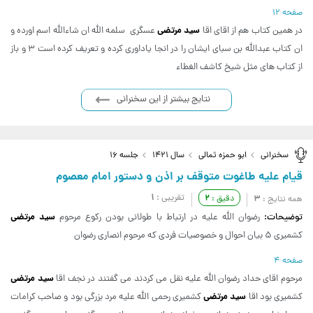
صفحه 12
سید مرتضی
در همین کتاب هم از اقای اقا
عسگری سلمه الله ان شاءالله اسم اورده و
ان کتاب عبدالله بن سبای ایشان را در انجا یاداوری کرده و تعریف کرده است 3 و باز
از کتاب های مثل شیخ کاشف الغطاء
نتایج بیشتر از این سخنرانی
سخنرانی
ابو حمزه ثمالی
سال 1421
جلسه 16
قیام علیه طاغوت متوقف بر اذن و دستور امام معصوم
1
تقریبی :
2
3
دقیق :
همه نتایج :
سید مرتضی
توضیحات:
رضوان الله علیه در ارتباط با طولانی بودن رکوع مرحوم
کشمیری 5 بیان احوال و خصوصیات فردی که مرحوم انصاری رضوان
صفحه 4
سید مرتضی
مرحوم اقای حداد رضوان الله علیه نقل می کردند می گفتند در نجف اقا
سید مرتضی
کشمیری بود اقا
کشمیری رحمی الله علیه مرد بزرگی بود و صاحب کرامات