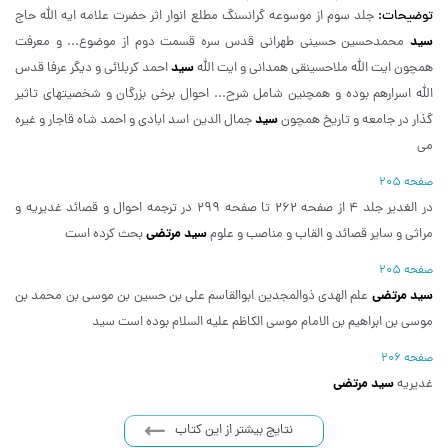
توضیحات:
جلد سوم از موسوعه گرانسنگ مطلع انوار اثر حضرت علامه ایه الله حاج
سید
محمدحسین حسینی طهرانی قدس سره قسمت دوم از موضوع... و معرفت
سید
همچون ایت الله ملاحسینقی همدانی و ایت الله
احمد کربلائی و دیگر عرفا قدس
الله اسرارهم بوده و همچنین شامل شرح... احوال برخی بزرگان و شخصیتهای تاثیر
سید
گذار در جامعه و تاریخ همچون
جمال الدین اسد ابادی و احمد شاه قاجار و غیره
می
صفحه 205
در الغدیر جلد 4 از صفحه 262 تا صفحه 299 در ترجمه احوال و قصائد غدیریه و
سید مرتضی
مراثی و سایر قصائد و القاب و مناصب و علوم
بحث کرده است
صفحه 205
سید مرتضی
علم الهدی ذوالمجدین ابوالقاسم علی بن حسین بن موسی بن محمد بن
موسی بن ابراهیم بن الامام موسی الکاظم علیه السلام بوده است سید
صفحه 206
سید مرتضی
غدیریه
نتایج بیشتر از این کتاب