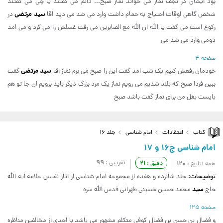
بود ایشان در نجف نماز می خواند نماز صبح... دانم می گفتند یا چی می گفتند
سید مرتضی
شخص گاهی اوقات احتیاج به حمام داشت وارد می شد می دید اقا
در
رکوع است می گفت یا الله ان الله مع الصابرین می رفت غسلش را می کرد و می امد
دومی وارد می شد می
صفحه 4
سید مرتضی
خودمان رفعش کنیم یک شب امد گفت این را صبح می برم نماز اقا
گفت
ببین فردا صبح که بلند شدیم می رویم نماز یک مرد بزرگ دیگر باید برویم ان جا تو هم
بایست بغل من برای نماز گفت باشد صبح
کتاب
اعتقادات
امام شناسی
جلد 16
امام شناسی ج16 و 17
99
تقریبی :
21
120
دقیق :
همه نتایج :
توضیحات:
جلد شانزده و هفده از مجموعه امام شناسی از اثار نفیس علامه ایه الله
سید
حاج
محمد حسین حسینی طهرانی قدس الله سره
صفحه 125
و فضال بن حسن بن فضال کوفی متکلم مشهور می باشد با احدی از مخالفین مناظره