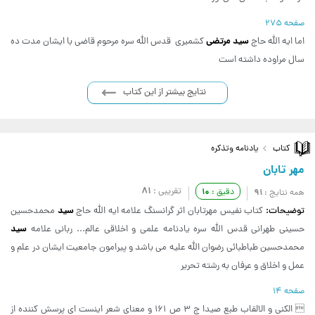
صفحه 275
سید مرتضی
اما ایه الله حاج
کشمیری قدس الله سره مرحوم قاضی با ایشان مدت ده
سال مراوده داشته است
نتایج بیشتر از این کتاب
کتاب
یادنامه وتذکره
مهر تابان
81
تقریبی :
10
91
دقیق :
همه نتایج :
سید
توضیحات:
کتاب نفیس مهرتابان اثر گرانسنگ علامه ایه الله حاج
محمدحسین
سید
حسینی طهرانی قدس الله سره یادنامه علمی و اخلاقی عالم... ربانی علامه
محمدحسین طباطبائی رضوان الله علیه می باشد و پیرامون جامعیت ایشان در علم و
عمل و اخلاق و عرفان به رشته تحریر
صفحه 14
 الکنی و الالقاب طبع صیدا ج 3 ص 161 و معنای شعر اینست ای پرسش کننده از