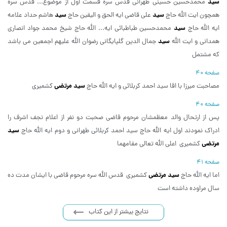
سید
محمدحسین حسینی طهرانی قدس سره قسمت اول از موضوع... قدس سره
سید
سید
همچون ایت الله حاج
علی قاضی ایه الحق و الیقین حاج
هاشم حداد علامه
سید
ایه الله حاج
محمدحسین طباطبائی ایه... الله حاج شیخ محمد جواد انصاری
سید
همدانی و ایت الله
جمال الدین گلپایگانی رضوان الله علیهم اجمعین می باشد
که مشتمل
صفحه 40
سید مرتضی
مصاحبت میرزا با اقا سید احمد کربلائی و ایه الله حاج
کشمیری
صفحه 40
پس از ارتحال والد معظمشان مرحوم قاضی صحبت دو نفر از اعلام نجف اشرف را
سید
ادراک نمودند اول ایه الله حاج سید احمد کربلائی طهرانی و دوم ایه الله حاج
مرتضی
کشمیری اعلی الله تعالی مقامهما
صفحه 41
سید مرتضی
اما ایه الله حاج
کشمیری قدس الله سره مرحوم قاضی با ایشان مدت ده
سال مراوده داشته است
نتایج بیشتر از این کتاب