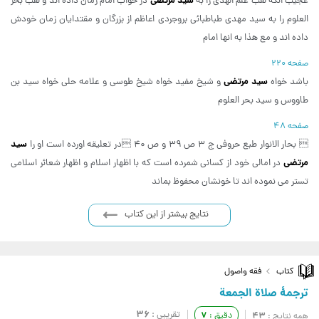
سید مرتضی
عجیب انکه لقب علم الهدی را به
در خواب امام زمان داده اند و لقب بحر
العلوم را به سید مهدی طباطبائی بروجردی اعاظم از بزرگان و مقتدایان زمان خودش
داده اند و مع هذا به انها امام
صفحه 220
سید مرتضی
باشد خواه
و شیخ مفید خواه شیخ طوسی و علامه حلی خواه سید بن
طاووس و سید بحر العلوم
صفحه 48
سید
 بحار الانوار طبع حروفی ج 3 ص 39 و ص 40 در تعلیقه اورده است او را
مرتضی
در امالی خود از کسانی شمرده است که با اظهار اسلام و اظهار شعائر اسلامی
تستر می نموده اند تا خونشان محفوظ بماند
نتایج بیشتر از این کتاب
کتاب
فقه واصول
ترجمۀ صلاة الجمعة
36
تقریبی :
7
43
دقیق :
همه نتایج :