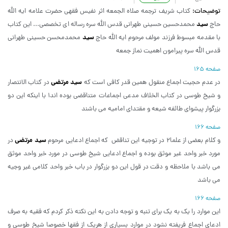
توضیحات:
کتاب شریف ترجمه صلاه الجمعه اثر نفیس فقهی حضرت علامه ایه الله
سید
حاج
محمدحسین حسینی طهرانی قدس الله سره رساله ای تخصصی... این کتاب
سید
با مقدمه مبسوط فرزند مولف مرحوم ایه الله حاج
محمدمحسن حسینی طهرانی
قدس الله سره پیرامون اهمیت نماز جمعه
صفحه 165
سید مرتضی
در عدم حجیت اجماع منقول همین قدر کافی است که
در کتاب الانتصار
و شیخ طوسی در کتاب الخلاف مدعی اجماعات متناقضی بوده اند1 با اینکه این دو
بزرگوار پیشوای طائفه شیعه و مقتدای امامیه می باشند
صفحه 166
سید مرتضی
و کلام بعضی از علما2 در توجیه این تناقض که اجماع ادعایی مرحوم
در
مورد خبر واحد غیر موثق بوده و اجماع ادعایی شیخ طوسی در مورد خبر واحد موثق
می باشد با ملاحظه و دقت در قول این دو بزرگوار در باب خبر واحد کلامی غیر وجیه
می باشد
صفحه 166
این موارد را یک به یک برای تنبه و توجه دادن به این نکته ذکر کردم که فقیه به صرف
ادعای اجماع فریفته نشود در موارد بسیاری از هریک از فقها خصوصا شیخ طوسی و