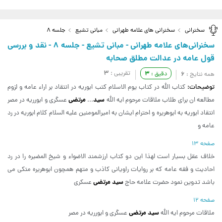
سخنرانی
سخنرانی های علامه طهرانی
مبانی تشیع
جلسه 8
سخنرانی‌های علامه طهرانی - مبانی تشیع - جلسه 8 - نقد و بررسی
قول عامه در عدالت مطلق صحابه
3
تقریبی :
3
6
دقیق :
همه نتایج :
توضیحات:
کتاب الله در کتاب یوم الاسلام کتب ابوریه در انتقاد بر اراء عامه و لزوم
سید
مرتضی
مطالعه ان برای طلاب ملاقات مرحوم ایه الله
...
عسگری و ابورریه در مصر
انتقاد ابوریه به ابوهریره و احترام ایشان به امیرالمومنین علیه السلام کلام ابوریه در رد
عامه و
صفحه 13
خلاف عقل بسیار است لهذا این دو کتاب ارزشمند الاضواء و شیخ المضیره را در رد
احادیث و فقه عامه که بر روایات راویانی کاذب و متهم همچون ابوهریره متکی می
سید مرتضی
باشد تدوین نمود حضرت علامه حاج
عسکری
صفحه 12
سید مرتضی
ملاقات مرحوم ایه الله
عسگری و ابورریه در مصر