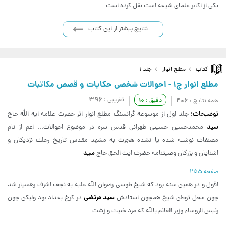
یکی از اکابر علمای شیعه است نقل کرده است
نتایج بیشتر از این کتاب
کتاب
مطلع انوار
جلد 1
مطلع انوار ج1 - احوالات شخصی حکایات و قصص مکاتبات
396
تقریبی :
10
406
دقیق :
همه نتایج :
توضیحات:
جلد اول از موسوعه گرانسنگ مطلع انوار اثر حضرت علامه ایه الله حاج
سید
محمدحسین حسینی طهرانی قدس سره در موضوع احوالات... اعم از نام
مصنفات نوشته شده یا نشده هجرت به مشهد مقدس تاریخ رحلت نزدیکان و
سید
اشنایان و بزرگان وصیتنامه حضرت ایت الحق حاج
صفحه 255
اقول و در همین سنه بود که شیخ طوسی رضوان الله علیه به نجف اشرف رهسپار شد
سید مرتضی
چون محل توطن شیخ همچون استادش
در کرخ بغداد بود ولیکن چون
رئیس الروساء وزیر القائم بالله که مرد خبیث و زشت