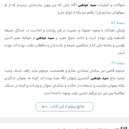
سید مرتضی
احوالات و کیفیات
اگاه باش که من چون بخدمتش رسیدم که از او
سوالهائی بنمایم او را یافتم مردیکه از انواع عار و
صفحه 56
ولیکن معذلک با وجود اجتهاد و بصیرت در فن روایات و احادیث در مسائل عمیقه
سید مرتضی
فلسفیه وارد نبوده است و مانند شیخ مفید و
و خواجه نصیر الدین
طوسی و علامه حلی که از متکلمین شیعه و پاسداران و حافظان مکتب بوده اند نبوده
است
صفحه 29
مرحوم قاضی نیز سالیان متمادی ملازم و همصحبت مرحوم عابد زاهد ناسک وحید
سید مرتضی
عصره حاج
کشمیری رضوان الله علیه بوده اند البته نه بعنوان شاگردی
بلکه بعنوان ملازمت و استفاده از حالات و تماشای احوال و واردات و البته در مسلک
عرفانیه بین این دو بزرگوار تباینی بعید وجود داشته است
نتایج بیشتر از این کتاب