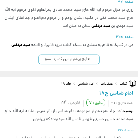
صفحه 301
روزی در منزل مرحوم ایه الله حاج سید محمد صادق بحرالعلوم اخوی مرحوم ایه الله
حاج سید محمد تقی در مکتبه ایشان بودم و از مرحوم بحرالعلوم جد اعلای ایشان
سید مرتضی
سید مهدی بن
سخن به میان امد
صفحه 305
سید مرتضی
من در کتابخانه ظاهریه دمشق به نسخه کتاب تنزیه الانبیاء و الائمه
نتایج بیشتر از این کتاب
کتاب
اعتقادات
امام شناسی
جلد 18
امام شناسی ج18
84
تقریبی :
7
91
دقیق :
همه نتایج :
توضیحات:
جلد هجدهم از مجموعه امام شناسی از اثار نفیس علامه ایه الله حاج
سید
محمد حسین حسینی طهرانی قدس الله سره بوده که پیرامون
صفحه 217