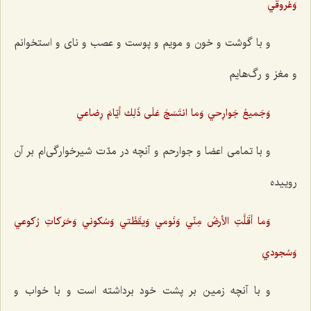
وَعُروقي
و با گوشت و خون و مویم و پوست و عصب و نای و استخوانم
و مغز و رگ‌هایم
وَجَميعُ جَوارِحي وَما انتَسَجَ عَلَى ذَلِك أيّامَ رِضاعي
و با تمامی اعضا و جوارحم و آنچه در مدّت شیرخوارگی‌ام بر آن
روییده
وَما أقَلَّتِ الأرضُ مِنّي وَنَومي وَيقَظَتي وَسُكوني وَحَرَكاتِ رُكوعي
وَسُجودي
و با آنچه زمین بر پشت خود برداشته است و با خواب و