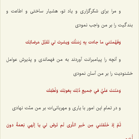
و مرا برای شکرگزاری و یاد تو، هشیار ساختی و اطاعت و
بندگیت را بر من واجب نمودی
وَفَهَّمتَني ما جاءَت بِهِ رُسُلُك وَيسَّرتَ لي تَقَبُّلَ مَرضاتِك
و آنچه را پیامبرانت آوردند به من فهماندی و پذیرش عوامل
خشنودیت را بر من آسان نمودی
وَمَنَنتَ عَلَيَّ في جَميعِ ذَلِك بِعَونِك وَلُطفِك
‌و در تمام این امور با یاری و مهربانی‌ات بر من منّت نهادی
ثُمَّ إذ خَلَقتَني مِن خَيرِ الثَّرَى لَم تَرضَ لي يا إلَهي نِعمَةً دونَ