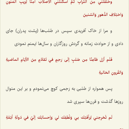
وخَلَقتَني مِنَ التُّرابِ ثُمَّ أسكنتَني الأصلابَ آمِنًا لِرَيبِ المَنونِ
وَاختِلافِ الدُّهورِ وَالسِّنينَ
و مرا از خاک آفریدی سپس در صُلب‌ها (پشت پدران) جای
دادی و از حوادث زمانه و گردش روزگاران و سال‌ها ایمنم نمودی
فَلَم أزَل ظاعِنًا مِن صُلبٍ إلَى رَحِمٍ في تَقادُمٍ مِنَ الأيّامِ الماضيةِ
وَالقُرونِ الخاليةِ
پس همواره از صُلبی به رَحِمی کوچ می‌نمودم و بر این منوال
روزها گذشت و قرن‌ها سپری شد
لَم تُخرِجني لِرَأفَتِك بي وَلُطفِك لي وَإحسانِك إلَيّ في دَولَةِ أئِمَّةِ