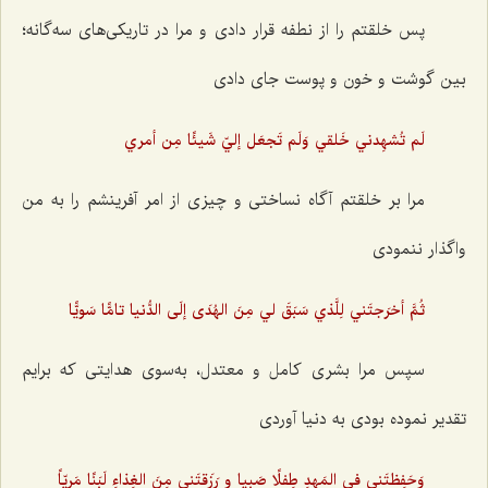
پس خلقتم را از نطفه قرار دادی و مرا در تاریکی‌های سه‌گانه؛
بین گوشت و خون و پوست جای دادی
لَم تُشهِدني خَلقي وَلَم تَجعَل إليّ شَيئًا مِن أمري
مرا بر خلقتم آگاه نساختی و چیزی از امر آفرینشم را به من
واگذار ننمودی
ثُمَّ أخرَجتَني لِلَّذي سَبَقَ لي مِنَ الهُدَى إلَى الدُّنيا تامًّا سَويًّا
سپس مرا بشری کامل و معتدل، به‌سوی هدایتی که برایم
تقدیر نموده بودی به دنیا آوردی
وَحَفِظتَني في المَهدِ طِفلًا صَبيا و رَزَقتَني مِنَ الغِذاءِ لَبَنًا مَريّاً