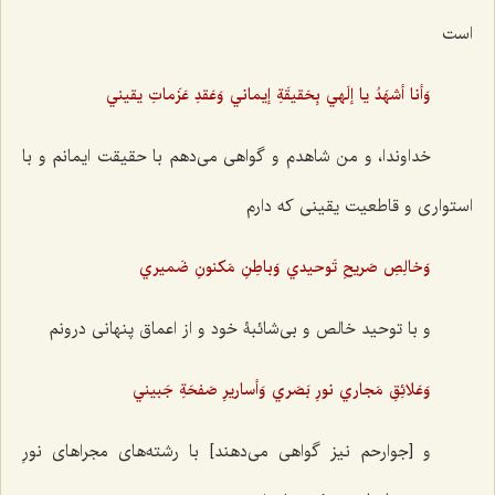
است
وَأنا أشهَدُ يا إلَهي بِحَقيقَةِ إيماني وَعَقدِ عَزَماتِ يقيني
خداوندا، و من شاهدم و گواهی می‌دهم با حقیقت ایمانم و با
استواری و قاطعیت یقینی که دارم
وَخالِصِ صَريحِ تَوحيدي وَباطِنِ مَكنونِ ضَميري
و با توحید خالص و بی‌شائبۀ خود و از اعماق پنهانی درونم
وَعَلائِقِ مَجاري نورِ بَصَري وَأساريرِ صَفحَةِ جَبيني
و [جوارحم نیز گواهی می‌دهند] با رشته‌های مجراهای نورِ