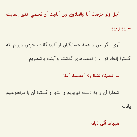
أجَل وَلَو حَرَصتُ أنا وَالعادّونَ مِن أنامِك أن نُحصي مَدَىٰ إنعامِك
سالِفِهِ وَآنِفِهِ
آری، اگر من و همۀ حسابگران از آفریدگانت، حرص ورزیم که
گسترۀ إنعام تو را، از نعمت‌های گذشته و آینده برشماریم
ما حَصَرناهُ عَدَدًا وَلا أحصَيناهُ أمَدًا
شمارۀ آن را به دست نیاوریم و انتها و گسترۀ آن را درنخواهیم
یافت
هَيهاتَ أنَّى ذَلِك