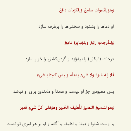
وَهوَلِلدَّعَواتِ سامِعٌ وَلِلكرُباتِ دافِعٌ
او دعاها را بشنود و سختی‌ها را برطرف ‌سازد
وَلِلدَّرَجاتِ رافِعٌ وَلِلجَبابِرَةِ قامِعٌ
درجات (نیکان) را بیفزاید و گردن‌کشان را خوار سازد
فَلا إلَهَ غَيرُهُ وَلا شَي‌ءَ يعدِلُهُ وَلَيسَ كمِثلِهِ شَي‌ءٌ
پس معبودی جز او نیست و همتا و مانندی برای او نباشد
وَهوَالسَّميعُ البَصيرُ اللَّطيفُ الخَبيرُ وَهوَعَلى‌ كلِّ شَي‌ءٍ قَديرٌ
و اوست شنوا و بینا، و لطیف و آگاه، و او بر هر امری تواناست