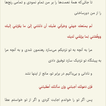
تا جائی‌که همۀ نعمت‌ها را بر من تمام نمودی و تمامی رنج‌ها
را از من دورساختی
لَم يمنَعك جَهلي وَجُرأتي عَلَيك أن دَلَلتَني إلَىٰ ما يقَرِّبُني إلَيك
وَوَفَّقتَني لِما يزلِفُني لَدَيك
مرا به آنچه به تو نزدیکم می‌سازد رهنمون شدی و به آنچه مرا
به پیشگاه تو نزدیک سازد توفیق دادی
و نادانی و بی‌باکیم در برابر تو، مانع از اینها نشد
فَإن دَعَوتُك أجَبتَني وَإن سَألتُك أعطَيتَني
پس اگر تو را خواندم اجابت کردی و اگر از تو خواستم عطا