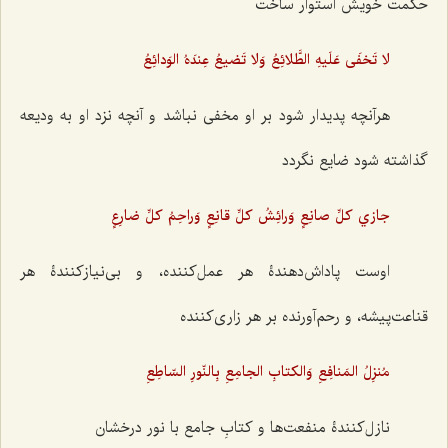
حکمت خویش استوار ساخت
لا تَخفَى عَلَيهِ الطَّلائِعُ وَلا تَضيعُ عِندَهُ الوَدائِعُ
هرآنچه پدیدار شود بر او مخفی نباشد و آنچه نزد او به ودیعه
گذاشته شود ضایع نگردد
جازي كلِّ صانِعٍ وَرائِشُ كلِّ قانِعٍ وَراحِمُ كلِّ ضارِعٍ
اوست پاداش‌دهندۀ هر عمل‌کننده، و بی‌نیازکنندۀ هر
قناعت‌پیشه، و رحم‌آورنده بر هر زاری‌کننده‌
مُنزِلُ المَنافِعِ وَالكتابِ الجامِعِ بِالنّورِ السّاطِعِ
نازل‌کنندۀ منفعت‌ها و کتابِ جامع با نور درخشان