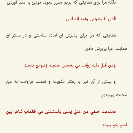
بلکه مرا برای هدایتی که برایم مقرر نموده بودی به دنیا آوردی
الَّذي لَهُ يسَّرتَني وَفيهِ أنشَأتَني
هدایتی که مرا برای پذیرش آن آماده ساختی و در بستر آن
هدایت، مرا پرورش دادی
وَمِن قَبلِ ذَلِك رَؤُفتَ بي بِجَميلِ صُنعِك وَسَوابِغِ نِعَمِك
و پیش از آن نیز با رفتار نکویت و نعمت فراوانت به من
محبّت ورزیدی
فابتَدَعتَ خَلقي مِن مَنيٍّ يُمنَى وَأسكنتَني في ظُلُماتٍ ثَلاثٍ بَينِ
لَحمٍ وَدَمٍ وَجِلدٍ