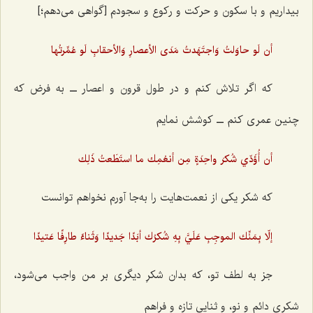
بیداریم و با سکون و حرکت و رکوع و سجودم [گواهی می‌دهم؛]
أن لَو حاوَلتُ وَاجتَهَدتُ مَدَى الأعصارِ وَالأحقابِ لَو عُمِّرتُها
که اگر تلاش کنم و در طول قرون و اعصار ــ به فرض که
چنین عمری کنم ــ کوشش نمایم
أن أُؤَدّي شُكرَ واحِدَةٍ مِن أنعُمِك ما استَطَعتُ ذَلِك
که شکر یکی از نعمت‌هایت را به‌جا آورم نخواهم توانست
إلّا بِمَنِّك الموجِبِ عَلَيَّ بِهِ شُكرُك أبَدًا جَديدًا وَثَناءً طارِفًا عَتيدًا
جز به لطف تو، که بدان شکرِ دیگری بر من واجب می‌شود،
شکری دائم و نو، و ثنایی تازه و فراهم