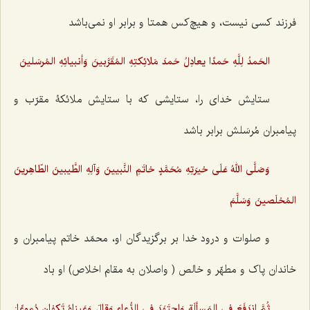
فرزند کسی نیست، و هیچ‌کس همتا و برابر او نمی‌باشد
الحَمدُ لِلَّهِ حَمدًا يعادِلُ حَمدَ مَلائِكتِهِ المُقَرَّبينَ وَأنبيائِهِ المُرسَلينَ
ستایش خدای را، ستایشی که با ستایش ملائکۀ‌ مقرّب و
پیامبران مُرسَلش برابر باشد
وَصَلَّى اللهُ عَلَى خيرَتِهِ مُحَمَّدٍ خاتَمِ النَّبيينَ وَآلِهِ الطَّيبينَ الطّاهِرينَ
المُخلَصينَ وَسَلَّمَ
و صلوات و درود خدا بر برگزیدگان او، محمّد خاتم پیامبران و
خاندان پاک و مطهّر و خالص ( واصلان به مقام اخلاص) او باد
ثُمَّ اندَفَعَ في المَسألَةِ وَاجتَهَدَ في الدُّعاءِ وَقالَ وَعَيناهُ تَكفانِ دُموعًا: