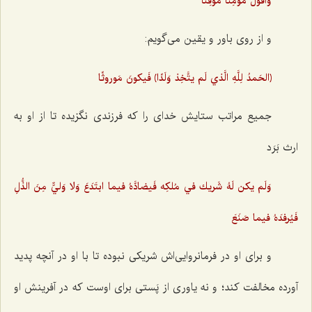
وَأقولُ مُؤمِنًا موقِنًا
و از روی باور و یقین می‌گویم:
﴿الحَمدُ لِلَّهِ الَّذي لَم يتَّخِذ وَلَدًا﴾ فَيكونَ مَوروثًا
جمیع مراتب ستایش خدای را که فرزندی نگزیده تا از او به
ارث بَرَد
وَلَم يكن لَهُ شَريك في مُلكِه‌ فَيضادَّهُ فيما ابتَدَعَ وَلا وَليٌّ مِنَ الذُّلِ‌
فَيُرفِدَهُ فيما صَنَعَ
و برای او در فرمانروایی‌اش شریکی نبوده تا با او در آنچه پدید
آورده مخالفت کند؛ و نه یاوری از پَستی برای اوست که در آفرینش او