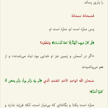
را یاری رساند
فَسُبحانَهُ سُبحانَهُ‌
پس منزّه است او، منزّه است او
﴿لَو كانَ فيهِما آلِهَةٌ إلّا اللهُ لَفَسَدَتا﴾
وَتَفَطَّرَتا!
«اگر در آسمان و زمین جز او خدایی بود تباه می‌شدند» و از
هم می‌پاشیدند
﴿لَم يلِد وَلَم يولَد وَلَم يكن لَهُ
سُبحانَ اللهِ الواحِدِ الأحَدِ الصَّمَدِ الَّذي‌
كفوًا أحَدٌ﴾
!
منزّه است یکتا و یگانه‌ای که بی‌نیاز است، آنکه فرزند ندارد و