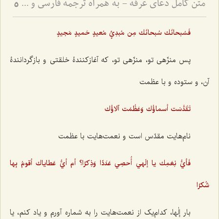
متن کامل دعای عرفه - به همراه ترجمه فارسی و فایل صوتی
5
فَسُبحانَك سُبحانَك مِن مُبدِئٍ مُعيدٍ حَميدٍ مَجيدٍ
پس منزّهی تو، منزّهی تو، که آغازکنندۀ خلقتی و بازگردانندۀ
آن، و ستوده و با عظمت
تَقَدَّسَت أسماؤُك وَعَظُمَت آلاؤُك
نام‌هایت مقدّس است و نعمت‌هایت با عظمت
فَأيُّ نِعَمِك يا إلَهي أُحصِي عَدَدًا وَذِكرًا؟ أم أيُّ عَطاياك أقومُ بِها
شُكرًا
بار إلٰها، کدام‌یک از نعمت‌هایت را به شماره آورم و یاد کنم، یا