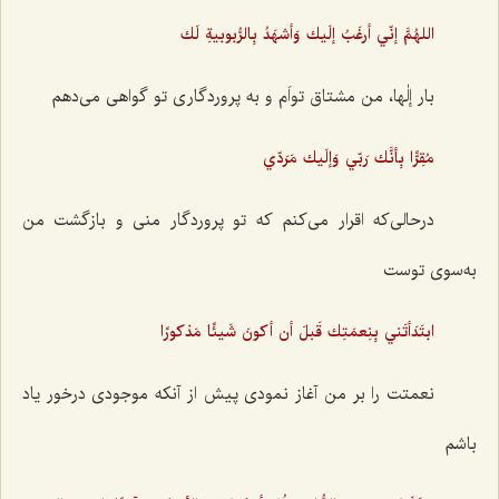
اللهُمَّ إنّي أرغَبُ إلَيك وَأشهَدُ بِالرُّبوبيةِ لَك
بار إلٰها، من مشتاق تواَم و به پروردگاری تو گواهی می‌دهم
مُقِرًّا بِأنَّك رَبّي وَإلَيك مَرَدّي
درحالی‌که اقرار می‌کنم که تو پروردگار منی و بازگشت من
به‌سوی توست
ابتَدَأتَني بِنِعمَتِك قَبلَ أن أكونَ شَيئًا مَذكورًا
نعمتت را بر من آغاز نمودی پیش از آنکه موجودی درخور یاد
باشم