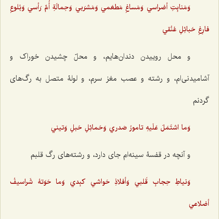
وَمَنابِتِ أضراسي وَمَساغِ مَطعَمي وَمَشرَبي وَحِمالَةِ أُمِّ رَأسي وَبُلوعِ
فارِغِ حَبائِلِ عُنُقي
و محل روییدن دندان‌هایم، و محلّ چشیدن خوراک و
آشامیدنی‌ام، و رشته و عصب مغز سرم، و لولۀ متصل به رگ‌های
گردنم
وَما اشتَمَلَ عَلَيهِ تامورُ صَدري وَحَمائِلِ حَبلِ وَتيني
و آنچه در قفسۀ سینه‌ام جای دارد، و رشته‌های رگ قلبم
وَنياطِ حِجابِ قَلبي وَأفلاذِ حَواشي كبِدي وَما حَوَتهُ شَراسيفُ
أضلاعي