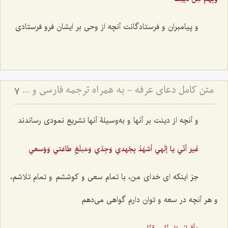
و پیامبران و فرستادگانت آنچه از وحی بر ایشان فرو فرستادی
متن کامل دعای عرفه - به همراه ترجمه فارسی و فایل صوتی
7
و آنچه از دینت بر آنها و به‌وسیلۀ آنها تشریع نمودی رساندند
غَيرَ أنّي يا إلَهي أشهَدُ بِجُهدي وَجِدّي وَمَبلَغِ طاعَتي وَوُسعي
جز اینکه ای خدای من، با تمام سعی و کوششم و تمام تلاشم،
و هر آنچه در سعه و توان دارم گواهی می‌دهم