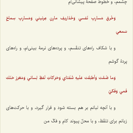
چشمم، و خطوط صفحۀ پیشانی‌ام
وَخُرقِ مَسارِبِ نَفسي وَخَذاريفِ مارِنِ عِرنيني وَمَسارِبِ سِماخِ
سَمعي
و با شکاف راه‌های تنفّسم، و پرده‌های نرمۀ بینی‌ام، و راه‌های
پردۀ گوشم
وَما ضُمَّت وَأطبَقَت عَلَيهِ شَفَتاي وَحَرَكاتِ لَفظِ لِساني وَمَغرَزِ حَنَك
فَمي وَفَكيّ
و با آنچه لبانم بر هم بسته شود و قرار گیرد، و با حرکت‌های
زبانم برای تلفّظ، و با محلّ پیوند کام و فکّ من