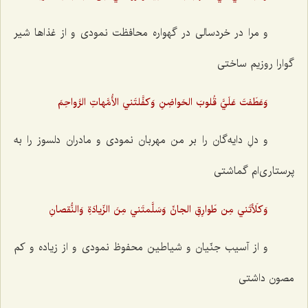
و مرا در خردسالی در گهواره محافظت نمودی و از غذاها شیر
گوارا روزیم ساختی
وَعَطَفتَ عَلَيَّ قُلوبَ الحَواضِنِ وَكفَّلتَني الأُمَّهاتِ الرَّواحِمَ
و دلِ دایه‌گان را بر من مهربان نمودی و مادران دلسوز را به
پرستاری‌ام گماشتی
وَكلَأتَني مِن طَوارِقِ الجانِّ وَسَلَّمتَني مِنَ الزّيادَةِ وَالنُّقصانِ
و از آسیب جنّیان و شیاطین محفوظ نمودی و از زیاده و کم
مصون داشتی