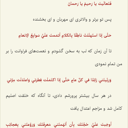
فَتَعالَيتَ يا رَحيمُ يا رَحمانُ
پس تو برتر و والاتری ای مهربان و ای بخشنده
حَتَّى إذا استَهلَلتُ ناطِقًا بِالكلامِ أتمَمتَ عَلَيَّ سَوابِغَ الإنعامِ
تا آن زمان که لب به سخن گشودم و نعمت‌های فراوانت را بر
من تمام نمودی
وَرَبَّيتَني زائِدًا في كلِّ عامٍ حَتَّى إذا اكتَمَلَت فِطرَتي وَاعتَدَلَت مِرَّتي
در هر سال بیشتر پرورشم دادی، تا آنگاه که خلقت اصلیم
کامل شد و مزاجم اعتدال یافت
أوجَبتَ عَلَيَّ حُجَّتَك بِأن ألهَمتَني مَعرِفَتَك‌ وَرَوَّعتَني بِعَجائِبِ