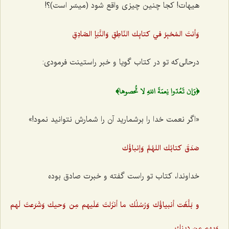
هیهات! کجا چنین چیزی واقع شود (میسّر است)؟!
وَأنتَ المُخبِرُ في كتابِك النّاطِقِ وَالنَّبَإ الصّادِقِ‌
درحالی‌که تو در کتاب گویا و خبر راستینت فرمودی:
﴿وَإن تَعُدّوا نِعمَةَ اللهِ لا تُحصوها﴾
«اگر نعمت خدا را برشمارید آن ‌را شمارش نتوانید نمود!»
صَدَقَ كتابُك اللهُمَّ وَإنباؤُك
خداوندا، کتاب تو راست گفته و خبرت صادق بوده
و بَلَّغَت أنبياؤُك وَرُسُلُك ما أنزَلتَ عَلَيهم مِن وَحيك وَشَرَعتَ لَهم
وَبِهم مِن دينِك