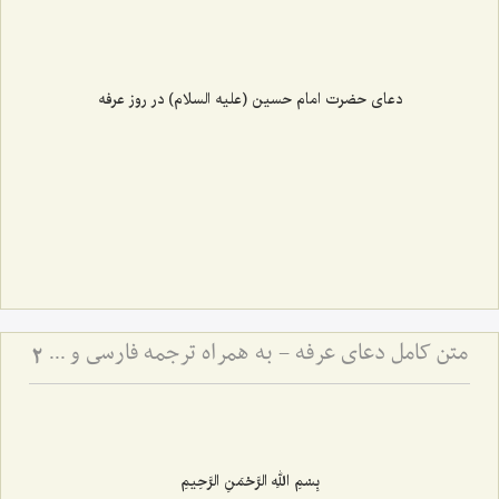
دعای حضرت امام حسین (علیه السلام) در روز عرفه
متن کامل دعای عرفه - به همراه ترجمه فارسی و فایل صوتی
2
بِسْمِ اللهِ الرَّحْمَنِ الرَّحِيمِ