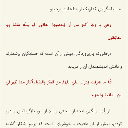
به سپاسگزاری کدام‌یک از عطاهایت برخیزم
وَهي يا رَبِّ أكثَرُ مِن أن يُحصِيهَا العادّونَ أو يبلُغَ عِلمًا بِها
الحافِظونَ
درحالی‌که بارپروردگارا، بیش از آن است که حسابگران برشمارند
و دانش اندیشمندان آن را دریابد
ثُمَّ ما صَرَفتَ وَدَرَأتَ عنّي اللهُمَّ مِنَ الضُّرِّ وَالضَّرّاءِ أكثَرُ مِمّا ظَهَرَ لي
مِنَ العافيةِ وَالسَّرّاءِ
بار إلٰها، وانگهی آنچه از سختی و بلا از من بازگرداندی و دور
کردی، بیش از آن عافیت و خوشی‌ای است که برایم آشکار گشته