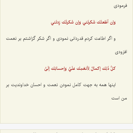
فرمودی
وَإن أطَعتُك شَكرتَني وَإن شَكرتُك زِدتَني
و اگر اطاعت کردم قدردانی نمودی و اگر شکر گزاشتم بر نعمت
افزودی
كلُّ ذَلِك إكمالٌ لِأنعُمِك عَلَيَّ وَإحسانِك إلَیَّ
اینها همه به جهت کامل نمودن نعمت و احسان خداوندیت بر
من است