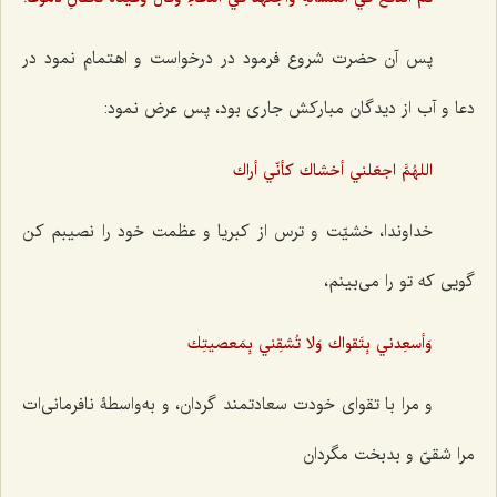
پس آن حضرت شروع فرمود در درخواست و اهتمام نمود در
دعا و آب از دیدگان مبارکش جاری بود، پس عرض نمود:
اللهُمَّ اجعَلني أخشاك كأنّي أراك
خداوندا، خشیّت و ترس از کبریا و عظمت خود را نصیبم کن
گویی که تو را می‌بینم،
وَأسعِدني بِتَقواك وَلا تُشقِني بِمَعصيتِك
و مرا با تقوای خودت سعادتمند گردان، و به‌واسطۀ نافرمانی‌ات
مرا شقىّ و بدبخت مگردان