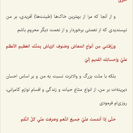
أُخرَى
و از آنجا که مرا از بهترین خاک‌ها (طینت‌ها) آفریدی، بر من
نپسندیدی که از نعمتی برخوردار و از نعمت دیگر محروم باشم
وَرَزَقتَني مِن أنواعِ المَعاشِ وَصُنوفِ الرّياشِ بِمَنِّك العَظيمِ الأعظَمِ
عَلَيَّ وَإحسانِك القَديمِ إلَيّ
بلکه با منّت بزرگ و والاترت نسبت به من و بر اساس احسان
دیرینه‌ات بر من، از انواع متاع حیات و زندگی و اقسام لوازم کامرانی،
روزی‌ام فرمودی
حَتَّى إذا أتمَمتَ عَلَيَّ جَميعَ النِّعَمِ وَصَرَفتَ عنّي كلَّ النِّقَمِ