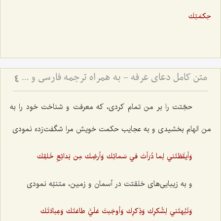
حِكمَتِك
متن کامل دعای عرفه - به همراه ترجمه فارسی و فایل صوتی
4
حجّتت را بر من تمام کردی، که معرفت و شناخت خود را به
من الهام بخشیدی و به عجایب حکمت خویش مرا شگفت‌زده نمودی
وَأيقَظتَني لِما ذَرَأتَ في سَمائِك وَأرضِك مِن بَدائِعِ خَلقِك
و به زیبایی‌های خلقتت در آسمان و زمین، متنبّه نمودی
وَنَبَّهتَني لِشُكرِك وَذِكرِك وَأوجَبتَ عَلَيَّ طاعَتَك وَعِبادَتَك