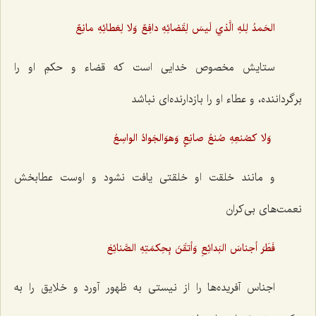
الحَمدُ لِلهِ الَّذي لَيسَ‌ لِقَضائِهِ‌ دافِعٌ وَلا لِعَطائِهِ مانِعٌ
ستايش مخصوص خدایى است كه قضاء و حکمِ او را
برگرداننده،‌ و عطاء او را بازدارنده‌ای نباشد
‌ وَلا كصُنعِهِ صُنعُ صانِعٍ وَهوَالجَوادُ الواسِعُ
و مانند خلقت او خلقتى يافت نشود و اوست عطابخش
نعمت‌های بی‌کران
فَطَرَ أجناسَ البَدائِعِ وَأتقَنَ بِحِكمَتِهِ الصَّنائِعَ
اجناس آفریده‌ها را از نیستی به ظهور آورد و خلایق را به