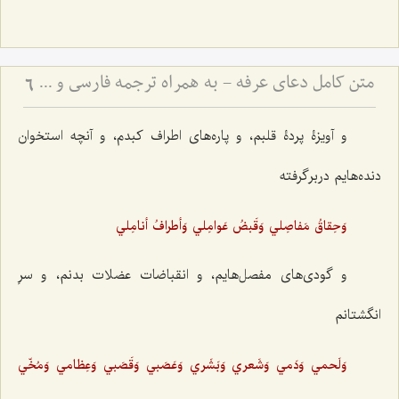
متن کامل دعای عرفه - به همراه ترجمه فارسی و فایل صوتی
6
و آویزۀ پردۀ قلبم، و پاره‌های اطراف کبدم، و آنچه استخوان
دنده‌هایم دربرگرفته
وَحِقاقُ مَفاصِلي وَقَبضُ عَوامِلي وَأطرافُ أنامِلي
و گودی‌های مفصل‌هایم، و انقباضات عضلات بدنم، و سرِ
انگشتانم
وَلَحمي وَدَمي وَشَعري وَبَشَري وَعَصَبي وَقَصَبي وَعِظامي وَمُخّي