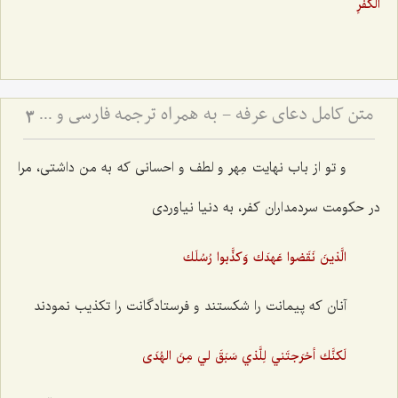
الكفرِ
متن کامل دعای عرفه - به همراه ترجمه فارسی و فایل صوتی
3
و تو از باب نهایت مِهر و لطف و احسانی که به من داشتی، مرا
در حکومت سردمداران کفر، به دنیا نیاوردی
الَّذينَ نَقَضوا عَهدَك وَكذَّبوا رُسُلَك
آنان که پیمانت را شکستند و فرستادگانت را تکذیب نمودند
لَكنَّك أخرَجتَني لِلَّذي سَبَقَ لي مِنَ الهُدَى