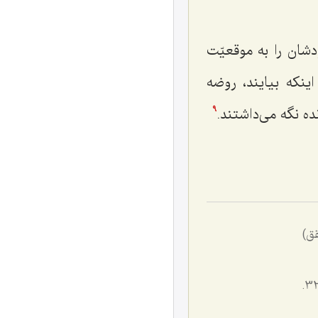
ودشان را به موقعيّت
ينكه بيايند، روضه
 نگه‌ مى‌‌داشتند.
9
قق)