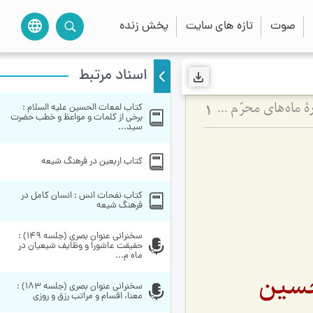
صوت
تازه های سایت
پخش زنده
language
اسناد مرتبط
کتاب لمعات الحسین علیه السلام : 
آداب مجالس روضه و عزاداری امام حسین علیه‌السلام - و توصیه‌های بزرگان دربارۀ ماه‌های محرّم و صفر
1
برخی از کلمات و مواعظ و خطب حضرت 
سید...
کتاب اربعین در فرهنگ شیعه
کتاب نفحات انس : انسان کامل در 
فرهنگ شیعه
سخنراني عنوان بصري (جلسه 149) : 
حقیقت عاشورا و وظایف شیعیان در 
ماه م...
حسین
سخنراني عنوان بصري (جلسه 183) : 
معنا، اقسام و مراتب رزق و روزی