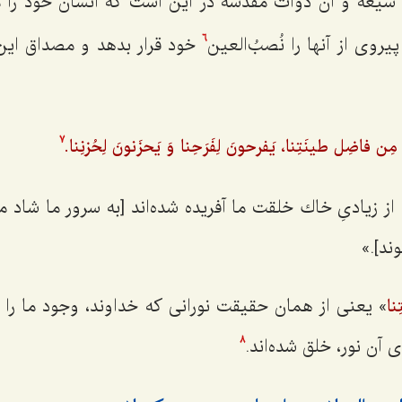
شيعه و آن ذوات مقدّسه در اين است كه انسان خود را مُ
روى از آنها را نُصبُ‌العين
خود قرار بدهد و مصداق ای
6
مِن فاضِل طينَتِنا، يَفرحونَ لِفَرَحِنا وَ يَحزَنونَ لِحُزنِنا.
7
از زيادىِ خاك خلقت ما آفريده شده‌اند [به سرور ما شاد م
ند].»
» يعنى از همان حقيقت نورانى كه خداوند، وجود ما را از
نا
ى آن نور، خلق شده‌اند.
8