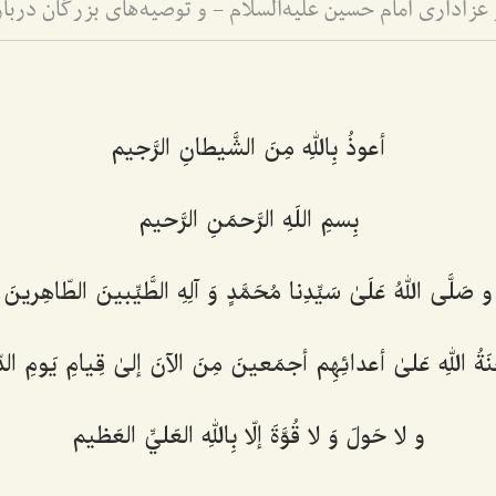
أعوذُ بِاللهِ مِنَ الشَّيطانِ الرَّجيم‌
بِسمِ اللَهِ الرَّحمَنِ الرَّحيم‌
و صَلَّى اللهُ عَلَىٰ سَيِّدِنا مُحَمَّدٍ وَ آلِهِ الطَّيِّبينَ الطّاهِرينَ‌
نَةُ اللهِ عَلیٰ أعدائِهِم أجمَعينَ مِنَ الآنَ إلىٰ قِيامِ يَومِ الد
و لا حَولَ وَ لا قُوَّةَ إلّا بِاللهِ العَليِّ العَظيم‌