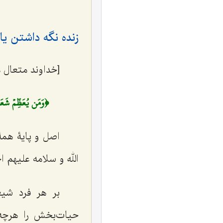
زنده نگه ‌داشتن ی
[خداوند متعال م
﴿وَمَن يُعَظِّمۡ شَعَـٰ
اصل و پایۀ همۀ
الله و سلامه علیهم 
بر هر فرد شی
حیات‌بخش
را هرچه