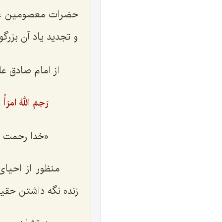
حضرات معصومین
ع
و تجدید یاد آن بزرگوا
از امام صادق عل
رَحِمَ اللهُ امرَأً
«خدا رحمت کن
منظور از احيای 
زنده نگه‌ داشتن حق