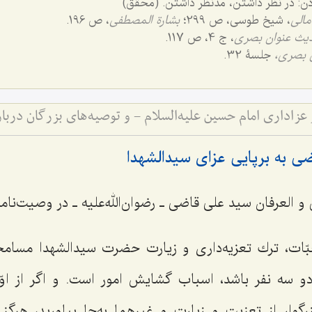
ادن: در نظر داشتن، مدنظر داشتن. (محقق)
أمالی
، شیخ طوسی، ص 299؛
بشارة المصطفى
، ص 196.
یث عنوان بصری
، ج 4، ص 117.
 بصری،
جلسۀ 32.
ضی به برپایی عزای سیدالشهدا
و العرفان سید علی قاضی ـ رضوان‌الله‌علیه ـ در وصیت‌نامۀ
ّات، ترك تعزيه‌دارى و زيارت حضرت سيدالشهدا مسامح
و سه نفر باشد، اسباب گشايش امور است. و اگر از او
وار از تعزيت و زيارت و غيرهما به‌جا بياوريد، هرگز ح