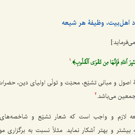
اد اهل‌بیت، وظیفۀ هر شیعه
ی‌فرماید:]
ٓئِرَ ٱللَهِ فَإِنَّهَا مِن تَقۡوَى ٱلۡقُلُوبِ﴾
.
1
 اصول و
مبانی تشیّع، محبّت و تولّی اولیای دین، حض
اجمعین
می‌باشد.
2
عه لازم و واجب است که شعار تشیّع و شاخصه‌های 
 بیشتر و بهتر آشکار نماید. مثلاً نسبت به برگزاری مو