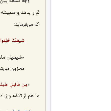
وجه تشابه بين 
قرار بدهد و هميشه پي
که می‌فرماید:
شيعَتُنا خُلِقوا 
«شيعيان ما، 
محزون می‌شو
«
مِن فاضِلِ طینَتِ
ما هم از تتمّه و زياد