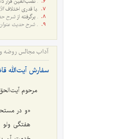
. نصب‌العین قرار د
.
با قدری اختلاف
ال
. برگرفته از
شرح حد
.
شرح حدیث عنوان
سفارش آیت‌الله قا
مرحوم آیت‌الحق 
«و در مستحب
هفتگى ولو د
خدمت آن بزرگ