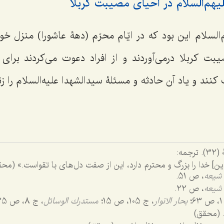
لیهم‌السلام در احیای مصیبت کربلا
م‌السلام اين بود كه در ايّام محرّم (دهۀ عاشورا) منزل خ
بت كربلا درمى‌آوردند و از افراد دعوت مى‌كردند براى ا
نند و ياد آن حادثه و مسئلۀ سيدالشهدا عليه‌السلام را زنده
ن] خدا را بزرگ و محترم دارد، این از صفت دل‌های با تقواست.» (مح
 شیعه
، ص 51.
 شیعه
، ص 22.
؛
بحار الانوار
، ج 105، ص 15؛
مستدرك الوسائل
، ج 8، ص 325.
. (محقق)