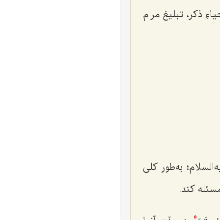
اءِ ذکر، تبلیغ مرام
السلام؛ به‌طور كلى
سئله كند.
5