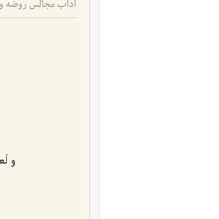
و لَع