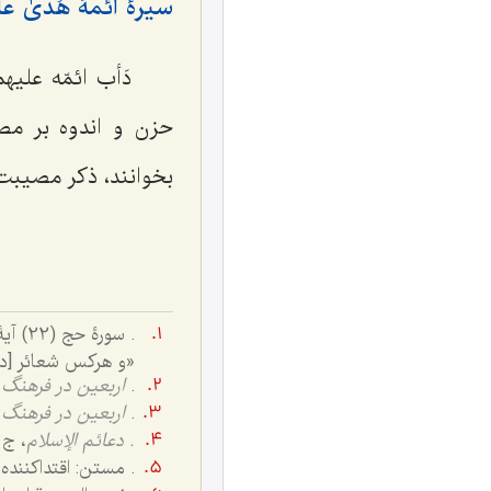
سیرۀ ائمۀ هُدیٰ ع
دَأب ائمّه علیه
حزن و اندوه بر مصي
بخوانند، ذكر مصيبت ك
.
سورۀ حج (22) آیۀ (32). ترجمه:
«و هرکس شعائر [دی
.
اربعین در فرهنگ
.
اربعین در فرهنگ
. دعائم الإسلام
، ج ‌1، ص 63
. مستن: اقتداکننده