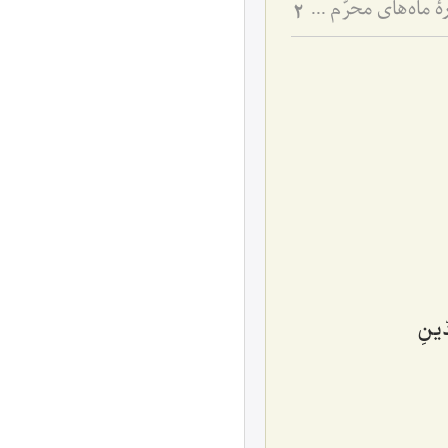
آداب مجالس روضه و عزاداری امام حسین علیه‌السلام - و توصیه‌های بزرگان دربارۀ ماه‌های محرّم و صفر
2
ّينِ