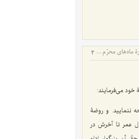
آداب مجالس روضه و عزاداری امام حسین علیه‌السلام - و توصیه‌های بزرگان دربارۀ ماه‌های محرّم و صفر
3
 خود می‌فرمایند:
ه ننماييد. و روضۀ
ّل عمر تا آخرش در
قّ آن بزرگوار اداء