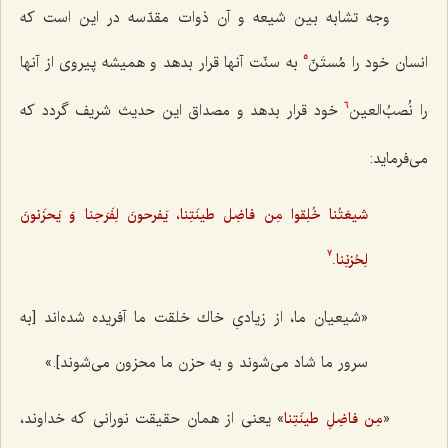
وجه تشابه بين شيعه و آن ذوات مقدّسه در اين است كه
انسان خود را مُستَنّ
به سنّت آنها قرار بدهد و هميشه پيروى از آنها
5
را نُصبُ‌العين
خود قرار بدهد و مصداق این حدیث شریف گردد که
6
می‌فرماید:
شيعَتُنا خُلِقوا مِن فاضِل طينَتِنا، يَفرحونَ لِفَرَحِنا وَ يَحزَنونَ
لِحُزنِنا.
7
«شيعيان ما، از زيادىِ خاك خلقت ما آفريده شده‌اند [به
سرور ما شاد می‌شوند و به حزن ما محزون می‌شوند].»
«
» يعنى از همان حقيقت نورانى كه خداوند،
مِن فاضِلِ طینَتِنا