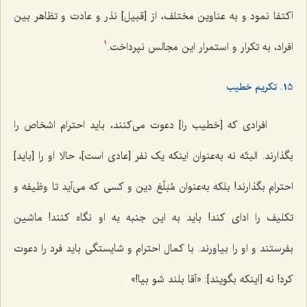
اکتفا نمود و به عناوین مختلف، از [قبیل] نذر و عادت و تظاهر بین
افراد، به تکرار و استمرار این مجالس نپرداخت.
1
15. تکریم خطیب
افرادی که [خطیب را] دعوت می‌کنند، باید احترام اشخاص را
بگذارند. البتّه نه به‌عنوان اینکه یک نفر [عادی است]، حالا او را [باید]
احترام بگذارند! بلکه به‌عنوان مُبَلّغ دین و کسی که می‌آید تا وظیفه و
تکلیف را ادای کند! باید به این جنبه به او نگاه کنند! ماشین
بفرستند و او را بیاورند. با کمال احترام و شایستگی باید فرد را دعوت
کرد! نه [اینکه بگویند]: «آقا بلند شو بیا!»