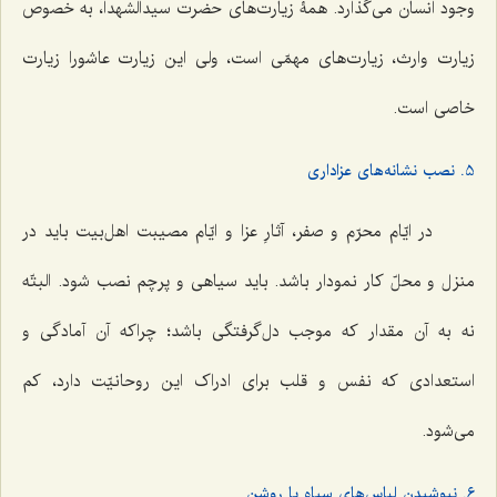
وجود انسان می‌گذارد. همۀ زیارت‌های حضرت سیدالشهدا، به خصوص
زیارت وارث، زیارت‌های مهمّی است، ولی این زیارت عاشورا زیارت
خاصی است.
5. نصب نشانه‌های عزاداری
در ایّام محرّم و صفر، آثارِ عزا و ایّام مصیبت اهل‌بیت باید در
منزل و محلّ کار نمودار باشد. باید سیاهی و پرچم نصب شود. البتّه
نه به آن مقدار که موجب دل‌گرفتگی باشد؛ چراکه آن آمادگی و
استعدادی که نفس و قلب برای ادراک این روحانیّت دارد، کم
می‌شود.
6. نپوشیدن لباس‌های سیاه یا روشن