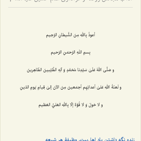
2
أعوذُ بِاللهِ مِنَ الشَّيطانِ الرَّجيم‌
بِسمِ اللَهِ الرَّحمَنِ الرَّحيم‌
و صَلَّى اللهُ عَلَىٰ سَيِّدِنا مُحَمَّدٍ وَ آلِهِ الطَّيِّبينَ الطّاهِرينَ‌
و لَعنَةُ اللهِ عَلیٰ أعدائِهِم أجمَعينَ مِنَ الآنَ إلىٰ قِيامِ يَومِ الدّينِ
و لا حَولَ وَ لا قُوَّةَ إلّا بِاللهِ العَليِّ العَظيم‌
زنده نگه ‌داشتن یاد اهل‌بیت، وظیفۀ هر شیعه