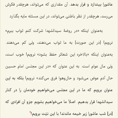
عاشورا بيندازد و قرار بدهد.
آن مقدارى كه مى‌تواند، هرچقدر فكرش
مى‌رسد، هرچقدر از نظر باطنى مى‌تواند، در اين مسئله مايه بگذارد.
به‌عنوان اينكه «در روضۀ سيدالشهدا شركت كنم ثواب ببرم»
نرويم! [در این صورت] به ما ثواب مى‌دهند، ولى كم مى‌دهند.
به‌عنوان اينكه «بالاخره اين شعائر حفظ بشود» نرويم! خوب است،
ولى مال عوام است. به اين عنوان كه «در اين مجلس امام حسین
حال آدم عوض مى‌شود و حال‌و‌هوا فرق مى‌كند» نرويم!
بلكه به اين
عنوان برويم كه ما در اين مجلس مى‌خواهيم خودمان را در كنار
سيدالشهدا قرار بدهيم. اصلاً ما مى‌خواهيم بشويم جزو آن افرادى كه
[در] شب عاشورا زير خيمه ماندند! با اين نيّت برويم!
2