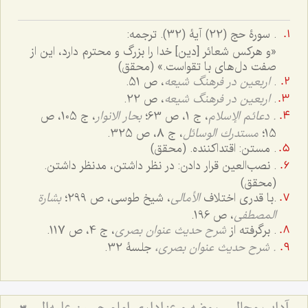
.
سورۀ حج (22) آیۀ (32). ترجمه:
«و هرکس شعائر [دین] خدا را بزرگ و محترم دارد، این از
صفت دل‌های با تقواست.» (محقق)
.
اربعین در فرهنگ شیعه
، ص 51.
.
اربعین در فرهنگ شیعه
، ص 22.
. دعائم الإسلام
، ج ‌1، ص 63؛
بحار الانوار
، ج 105، ص
15؛
مستدرك الوسائل
، ج 8، ص 325.
. مستن: اقتداکننده. (محقق)
. نصب‌العین قرار دادن: در نظر داشتن، مدنظر داشتن.
(محقق)
.
با قدری اختلاف
الأمالی
، شیخ طوسی، ص 299؛
بشارة
المصطفى
، ص 196.
. برگرفته از
شرح حدیث عنوان بصری
، ج 4، ص 117.
.
شرح حدیث عنوان بصری،
جلسۀ 32.