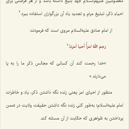
معصومین
علیهم‌السلام جَهد بلیغ داشته باشد و از هر فرصتی برای
احیاءِ ذکر، تبلیغ مرام و تجدید یاد آن بزرگواران استفاده ببرد.
3
از امام صادق علیه‌السلام مروی است که فرمودند
:
رَحِمَ اللهُ امرَأً أحيا أمرَنا.
4
«خدا رحمت کند آن کسانی که مجالس ذکر ما را به پا
می‌دارند.»
منظور از احيای امر يعنى زنده نگه داشتن ذكر، ياد و خاطرات
امام عليه‌السلام؛ به‌طور كلى زنده نگه‌ داشتن حقيقت ولايت در ضمن
پرداختن به ظواهرى كه حكايت از آن مسئله كند.