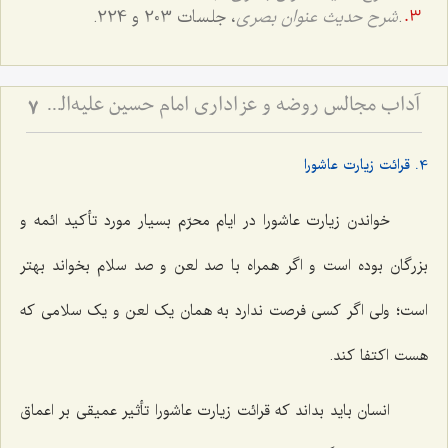
.
شرح حدیث عنوان بصری
، جلسات 203 و 224.
آداب مجالس روضه و عزاداری امام حسین علیه‌السلام - و توصیه‌های بزرگان دربارۀ ماه‌های محرّم و صفر
7
4. قرائت زیارت عاشورا
خواندن زیارت عاشورا در ایام محرّم بسیار مورد تأکید ائمه و
بزرگان بوده است و اگر همراه با صد لعن و صد سلام بخواند بهتر
است؛ ولی اگر کسی فرصت ندارد به همان یک لعن و یک سلامی که
هست اکتفا کند.
انسان باید بداند که قرائت زیارت عاشورا تأثیر عمیقی بر اعماق