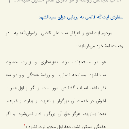
آداب مجالس روضه و عزاداری امام حسین علیه‌السلام - و توصیه‌های بزرگان دربارۀ ماه‌های محرّم و صفر
3
سفارش آیت‌الله قاضی به برپایی عزای سیدالشهدا
مرحوم آیت‌الحق و العرفان سید علی قاضی ـ رضوان‌الله‌علیه ـ در
وصیت‌نامۀ خود می‌فرمایند:
«و در مستحبّات، ترك تعزيه‌دارى و زيارت حضرت
سيدالشهدا مسامحه ننماييد. و روضۀ هفتگى ولو دو سه
نفر باشد، اسباب گشايش امور است. و اگر از اوّل عمر تا
آخرش در خدمت آن بزرگوار از تعزيت و زيارت و غيرهما
به‌جا بياوريد، هرگز حقّ آن بزرگوار اداء نمى‌شود. و اگر
هفتگى ممكن نشد، دهۀ اوّل محرّم ترك نشود.»
1