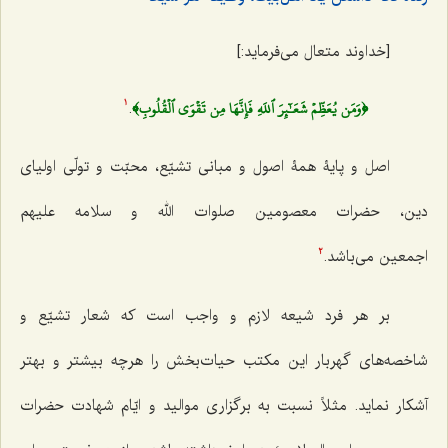
[خداوند متعال می‌فرماید:]
﴿وَمَن يُعَظِّمۡ شَعَـٰٓئِرَ ٱللَهِ فَإِنَّهَا مِن تَقۡوَى ٱلۡقُلُوبِ﴾
.
1
اصل و پایۀ همۀ اصول و
مبانی تشیّع، محبّت و تولّی اولیای
دین، حضرات معصومین صلوات الله و سلامه علیهم
اجمعین
می‌باشد.
2
بر هر فرد شیعه لازم و واجب است که شعار تشیّع و
شاخصه‌های گهربار این مکتب حیات‌بخش
را هرچه بیشتر و بهتر
آشکار نماید. مثلاً نسبت به برگزاری موالید و ایّام شهادت حضرات