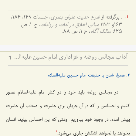
. برگرفته از
شرح حدیث عنوان بصری
، جلسات 149، 184،
163و 203؛
مبانی اخلاق در آیات و روایات
، ج 1، ص
125؛
سالک آگاه
، ج 1، ص 88.
آداب مجالس روضه و عزاداری امام حسین علیه‌السلام - و توصیه‌های بزرگان دربارۀ ماه‌های محرّم و صفر
6
2. همراه شدن با حقیقت امام حسین علیه‌السلام
در مجالس روضه باید خود را در کنار امام علیه‌السلام تصور
کنیم و احساسی را که در آن جریان برای حضرت و اصحاب آن حضرت
پیش آمده، در وجود خود بیاوریم. وقتی که این احساس بیاید، انسان
بخواهد یا نخواهد اشکش جاری می‌شود.
1