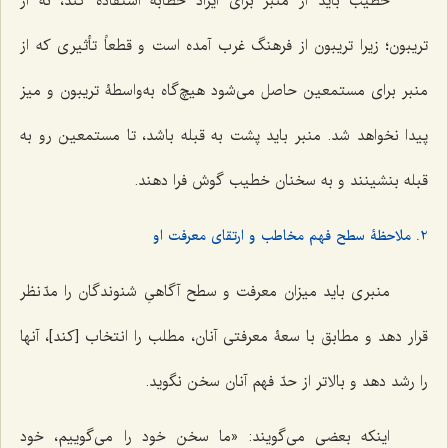
خطیب باید از منبر برای ایراد خطابه استفاده کند، نه از
تریبون؛ زیرا تریبون از فرهنگ غرب آمده است و قطعاً تأثیری که از
منبر برای مستمعین حاصل می‌شود هیچ‌گاه به‌واسطۀ تریبون و میز
پیدا نخواهد شد. منبر باید پشت به قبله باشد، تا مستمعین رو به
قبله بنشینند و به سخنان خطیب گوش فرا دهند.
2. ملاحظۀ سطح فهم مخاطب و ارتقای معرفت او
منبری باید میزان معرفت و سطح آگاهیِ شنوندگان را مدّ نظر
قرار دهد و مطابق با سعۀ معرفتی آنان، مطلب را انتخاب [کند]، آنها
را رشد دهد و بالاتر از حدّ فهم آنان سخن نگوید.
اینکه بعضی می‌گویند: «ما سخن خود را می‌گوییم، خود