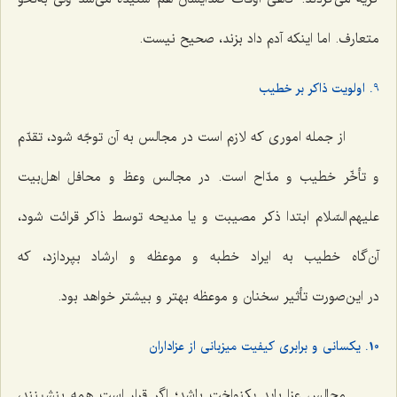
متعارف. اما اینکه آدم داد بزند، صحیح نیست.
9. اولویت ذاکر بر خطیب
از جمله اموری که لازم است در مجالس به آن توجّه شود، تقدّم
و تأخّر خطیب و مدّاح است. در مجالس وعظ و محافل اهل‌بیت
علیهم السّلام ابتدا ذکر مصیبت و یا مدیحه توسط ذاکر قرائت شود،
آن‌گاه خطیب به ایراد خطبه و موعظه و ارشاد بپردازد، که
در این‌صورت تأثیر سخنان و موعظه بهتر و بیشتر خواهد بود.
10. یکسانی و برابری کیفیت میزبانی از عزاداران
مجالس عزا باید یکنواخت باشد؛ اگر قرار است همه بنشینند،