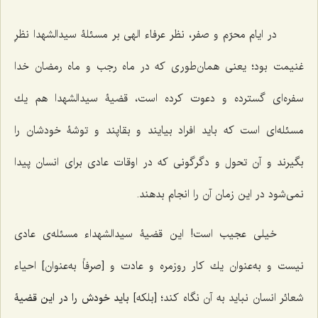
در ايام محرّم و صفر، نظر عرفاء الهى بر مسئلۀ سيدالشهدا نظرِ
غنيمت بود؛ يعنى همان‌طورى كه در ماه رجب و ماه رمضان خدا
سفره‌اى گسترده و دعوت کرده است، قضيۀ سيدالشهدا هم يك
مسئله‌اى است كه بايد افراد بيايند و بقاپند و توشۀ خودشان را
بگيرند و آن تحول و دگرگونى كه در اوقات عادى براى انسان پيدا
نمى‌شود در اين زمان آن را انجام بدهند.
خيلى عجيب است! اين قضيۀ سيدالشهداء مسئله‌ى عادى
نيست و به‌عنوان يك كار روزمره و عادت و [صرفاً به‌عنوان] احياء
شعائر انسان نبايد به آن نگاه كند؛ [بلکه]
بايد خودش را در اين قضيۀ