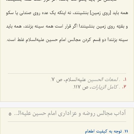
همه باید [روی زمین] بنشینند، نه اینکه یک عده روی صندلی یا سکو
و بقیّه روی زمین بنشینند! اگر قرار است همه سینه بزنند، همه باید
سینه بزنند! دو قِسم کردن مجالس امام حسین علیه‌السلام غلط است.
. لمعات الحسین
علیه‌السلام، ص 7.
. كامل الزيارات
، ص 117.
آداب مجالس روضه و عزاداری امام حسین علیه‌السلام - و توصیه‌های بزرگان دربارۀ ماه‌های محرّم و صفر
5
11. توجه به کیفیت اطعام