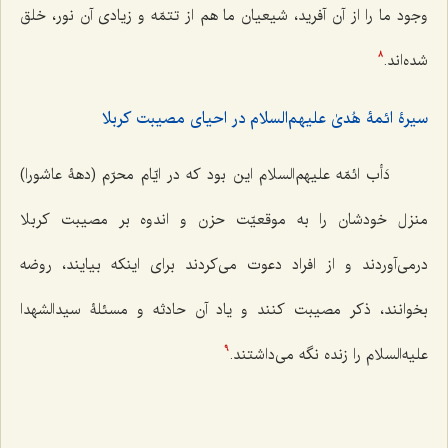
وجود ما را از آن‌ آفريد، شيعيان ما هم از تتمّه و زيادى آن نور، خلق
شده‌اند.
8
سیرۀ ائمۀ هُدیٰ علیهم‌السلام در احیای مصیبت کربلا
دَأب ائمّه علیهم‌السلام اين بود كه در ايّام محرّم (دهۀ عاشورا)
منزل خودشان را به موقعيّت حزن و اندوه بر مصيبت كربلا
درمى‌آوردند و از افراد دعوت مى‌كردند براى اينكه بيايند، روضه
بخوانند، ذكر مصيبت كنند و ياد آن حادثه و مسئلۀ سيدالشهدا
عليه‌السلام را زنده نگه‌ مى‌‌داشتند.
9