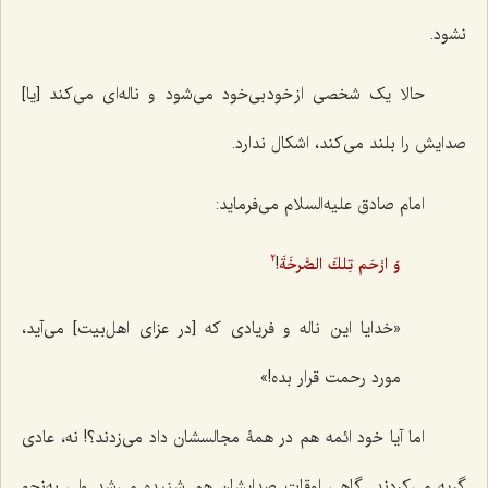
نشود.
حالا یک شخصی از خود بی‌خود می‌شود و ناله‌ای می‌کند [یا]
صدایش را بلند می‌کند، اشکال ندارد.
امام صادق علیه‌السلام می‌فرماید:
!
وَ ارْحَم تِلكَ الصَّرخَةَ
2
«خدایا این ناله و فریادی که [در عزای اهل‌بیت] می‌آید،
مورد رحمت قرار بده!»
اما آیا خود ائمه هم در همۀ مجالسشان داد می‌زدند؟! نه، عادی
گریه می‌کردند. گاهی اوقات صدایشان هم شنیده می‌شد ولی به‌نحو