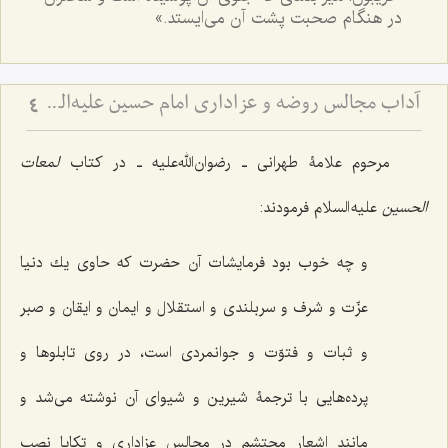
در هنگام صحبت پشت آن می‌ایستد.»
آداب مجالس روضه و عزاداری امام حسین علیه‌السلام - و توصیه‌های بزرگان دربارۀ ماه‌های محرّم و صفر
4
مرحوم علامۀ طهرانی ـ رضوان‌الله‌علیه ـ در کتاب
لمعات
الحسین
علیه السلام فرمودند:
و چه خوب بود فرمایشات آن حضرت كه حاوى‌ یك دنیا
عزّت و شرف و سربلندى و استقلال و ایمان و ایقان و صبر
و ثبات و فتوّت و جوانمردى است، در روى تابلوها و
پرده‌هایى با ترجمۀ شیرین و شیواى آن نوشته مى‌شد و
مانند اشعار محتشم در مجالس عزادارى و تكایا نصب