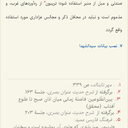
صندلی و مبل از منبر استفاده شود؛ تریبون
از ره‌آوردهای غرب، و
5
مذموم است و نباید در محافل ذکر و مجالس عزاداری مورد استفاده
واقع گردد.
7. نصب بیانات سیدالشهدا
. مهر تابناك
، ص 339.
. برگرفته از
شرح حدیث عنوان بصری،
جلسۀ 163.
. بین‌الطّلوعین: فاصلۀ زمانی میان اذان صبح تا طلوع
آفتاب. (محقق)
.برگرفته از
شرح حدیث عنوان بصری
، جلسۀ 203.
. فرهنگ فارسی عمید
:
«تریبون: میز بلندی که جلوی آن پوشیده است و سخنران