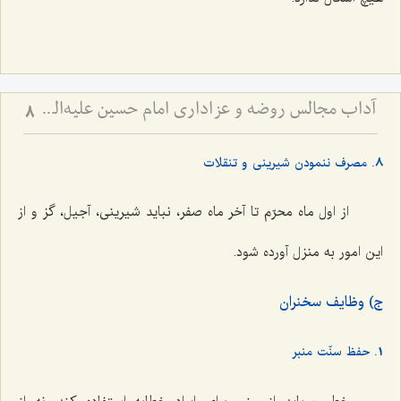
آداب مجالس روضه و عزاداری امام حسین علیه‌السلام - و توصیه‌های بزرگان دربارۀ ماه‌های محرّم و صفر
8
8. مصرف ننمودن شیرینی و تنقلات
از اول ماه محرّم تا آخر ماه صفر، نباید شیرینی، آجیل، گز و از
این امور به منزل آورده شود.
ج) وظایف سخنران
1. حفظ سنّت منبر