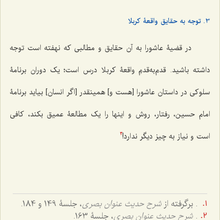
3. توجه به حقایق واقعۀ کربلا
در قضیۀ عاشورا به آن حقایق و مطالبی که نهفته است توجه
داشته باشید. قدم‌‌به‌قدمِ‌ واقعۀ كربلا درس است؛ یک دوران برنامۀ
سلوکی در داستان عاشورا [هست و] همین‎قدر [اگر انسان] بیاید برنامۀ
امام حسین، رفتار، روش و اینها را یک مطالعۀ عمیق بکند، کافی
است و نیاز به چیز دیگر ندارد!
3
. برگرفته از
شرح حدیث عنوان بصری
، جلسۀ 149 و 184.
.
شرح حدیث عنوان بصری
، جلسۀ 163.