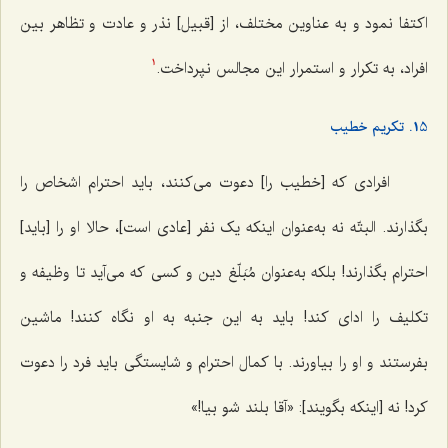
اکتفا نمود و به عناوین مختلف، از [قبیل] نذر و عادت و تظاهر بین
افراد، به تکرار و استمرار این مجالس نپرداخت.
1
15. تکریم خطیب
افرادی که [خطیب را] دعوت می‌کنند، باید احترام اشخاص را
بگذارند. البتّه نه به‌عنوان اینکه یک نفر [عادی است]، حالا او را [باید]
احترام بگذارند! بلکه به‌عنوان مُبَلّغ دین و کسی که می‌آید تا وظیفه و
تکلیف را ادای کند! باید به این جنبه به او نگاه کنند! ماشین
بفرستند و او را بیاورند. با کمال احترام و شایستگی باید فرد را دعوت
کرد! نه [اینکه بگویند]: «آقا بلند شو بیا!»