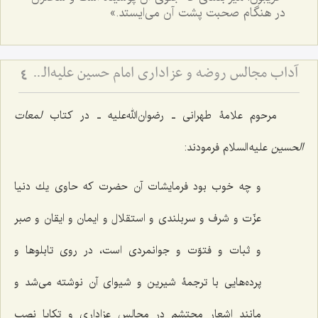
در هنگام صحبت پشت آن می‌ایستد.»
آداب مجالس روضه و عزاداری امام حسین علیه‌السلام - و توصیه‌های بزرگان دربارۀ ماه‌های محرّم و صفر
4
مرحوم علامۀ طهرانی ـ رضوان‌الله‌علیه ـ در کتاب
لمعات
الحسین
علیه السلام فرمودند:
و چه خوب بود فرمایشات آن حضرت كه حاوى‌ یك دنیا
عزّت و شرف و سربلندى و استقلال و ایمان و ایقان و صبر
و ثبات و فتوّت و جوانمردى است، در روى تابلوها و
پرده‌هایى با ترجمۀ شیرین و شیواى آن نوشته مى‌شد و
مانند اشعار محتشم در مجالس عزادارى و تكایا نصب