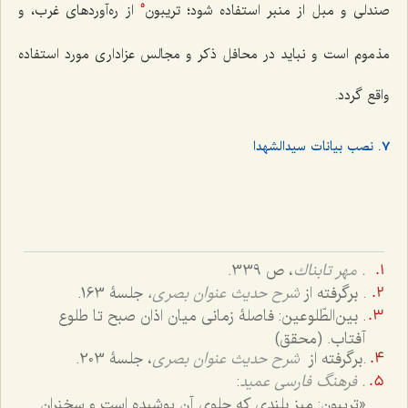
صندلی و مبل از منبر استفاده شود؛ تریبون
از ره‌آوردهای غرب، و
5
مذموم است و نباید در محافل ذکر و مجالس عزاداری مورد استفاده
واقع گردد.
7. نصب بیانات سیدالشهدا
. مهر تابناك
، ص 339.
. برگرفته از
شرح حدیث عنوان بصری،
جلسۀ 163.
. بین‌الطّلوعین: فاصلۀ زمانی میان اذان صبح تا طلوع
آفتاب. (محقق)
.برگرفته از
شرح حدیث عنوان بصری
، جلسۀ 203.
. فرهنگ فارسی عمید
:
«تریبون: میز بلندی که جلوی آن پوشیده است و سخنران