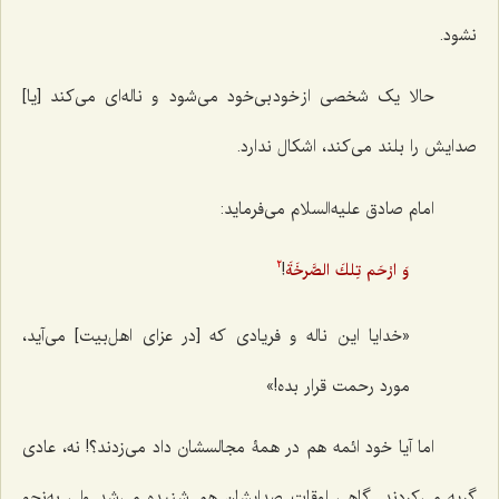
نشود.
حالا یک شخصی از خود بی‌خود می‌شود و ناله‌ای می‌کند [یا]
صدایش را بلند می‌کند، اشکال ندارد.
امام صادق علیه‌السلام می‌فرماید:
!
وَ ارْحَم تِلكَ الصَّرخَةَ
2
«خدایا این ناله و فریادی که [در عزای اهل‌بیت] می‌آید،
مورد رحمت قرار بده!»
اما آیا خود ائمه هم در همۀ مجالسشان داد می‌زدند؟! نه، عادی
گریه می‌کردند. گاهی اوقات صدایشان هم شنیده می‌شد ولی به‌نحو