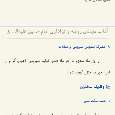
آداب مجالس روضه و عزاداری امام حسین علیه‌السلام - و توصیه‌های بزرگان دربارۀ ماه‌های محرّم و صفر
8
8. مصرف ننمودن شیرینی و تنقلات
از اول ماه محرّم تا آخر ماه صفر، نباید شیرینی، آجیل، گز و از
این امور به منزل آورده شود.
ج) وظایف سخنران
1. حفظ سنّت منبر