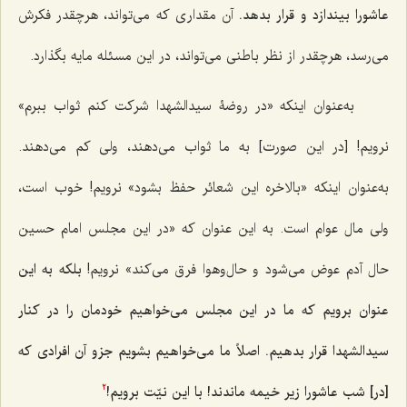
عاشورا بيندازد و قرار بدهد.
آن مقدارى كه مى‌تواند، هرچقدر فكرش
مى‌رسد، هرچقدر از نظر باطنى مى‌تواند، در اين مسئله مايه بگذارد.
به‌عنوان اينكه «در روضۀ سيدالشهدا شركت كنم ثواب ببرم»
نرويم! [در این صورت] به ما ثواب مى‌دهند، ولى كم مى‌دهند.
به‌عنوان اينكه «بالاخره اين شعائر حفظ بشود» نرويم! خوب است،
ولى مال عوام است. به اين عنوان كه «در اين مجلس امام حسین
حال آدم عوض مى‌شود و حال‌و‌هوا فرق مى‌كند» نرويم!
بلكه به اين
عنوان برويم كه ما در اين مجلس مى‌خواهيم خودمان را در كنار
سيدالشهدا قرار بدهيم. اصلاً ما مى‌خواهيم بشويم جزو آن افرادى كه
[در] شب عاشورا زير خيمه ماندند! با اين نيّت برويم!
2