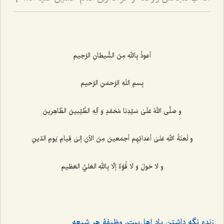
2
أعوذُ بِاللهِ مِنَ الشَّيطانِ الرَّجيم‌
بِسمِ اللَهِ الرَّحمَنِ الرَّحيم‌
و صَلَّى اللهُ عَلَىٰ سَيِّدِنا مُحَمَّدٍ وَ آلِهِ الطَّيِّبينَ الطّاهِرينَ‌
و لَعنَةُ اللهِ عَلیٰ أعدائِهِم أجمَعينَ مِنَ الآنَ إلىٰ قِيامِ يَومِ الدّينِ
و لا حَولَ وَ لا قُوَّةَ إلّا بِاللهِ العَليِّ العَظيم‌
زنده نگه ‌داشتن یاد اهل‌بیت، وظیفۀ هر شیعه