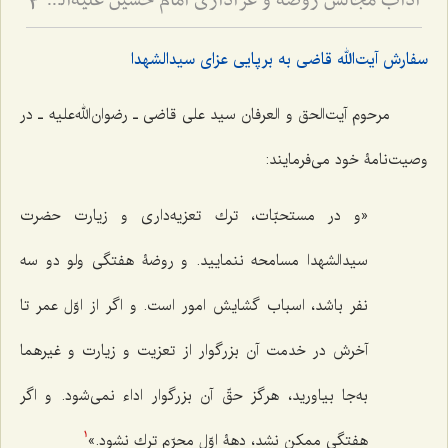
آداب مجالس روضه و عزاداری امام حسین علیه‌السلام - و توصیه‌های بزرگان دربارۀ ماه‌های محرّم و صفر
3
سفارش آیت‌الله قاضی به برپایی عزای سیدالشهدا
مرحوم آیت‌الحق و العرفان سید علی قاضی ـ رضوان‌الله‌علیه ـ در
وصیت‌نامۀ خود می‌فرمایند:
«و در مستحبّات، ترك تعزيه‌دارى و زيارت حضرت
سيدالشهدا مسامحه ننماييد. و روضۀ هفتگى ولو دو سه
نفر باشد، اسباب گشايش امور است. و اگر از اوّل عمر تا
آخرش در خدمت آن بزرگوار از تعزيت و زيارت و غيرهما
به‌جا بياوريد، هرگز حقّ آن بزرگوار اداء نمى‌شود. و اگر
هفتگى ممكن نشد، دهۀ اوّل محرّم ترك نشود.»
1