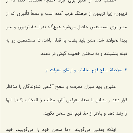
خطیب باید از منبر برای ایراد خطابه استفاده کند، نه از
تریبون؛ زیرا تریبون از فرهنگ غرب آمده است و قطعاً تأثیری که از
منبر برای مستمعین حاصل می‌شود هیچ‌گاه به‌واسطۀ تریبون و میز
پیدا نخواهد شد. منبر باید پشت به قبله باشد، تا مستمعین رو به
قبله بنشینند و به سخنان خطیب گوش فرا دهند.
2. ملاحظۀ سطح فهم مخاطب و ارتقای معرفت او
منبری باید میزان معرفت و سطح آگاهیِ شنوندگان را مدّ نظر
قرار دهد و مطابق با سعۀ معرفتی آنان، مطلب را انتخاب [کند]، آنها
را رشد دهد و بالاتر از حدّ فهم آنان سخن نگوید.
اینکه بعضی می‌گویند: «ما سخن خود را می‌گوییم، خود