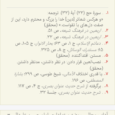
.
سورۀ حج (22) آیۀ (32). ترجمه:
«و هرکس شعائر [دین] خدا را بزرگ و محترم دارد، این از
صفت دل‌های با تقواست.» (محقق)
.
اربعین در فرهنگ شیعه
، ص 51.
.
اربعین در فرهنگ شیعه
، ص 22.
. دعائم الإسلام
، ج ‌1، ص 63؛
بحار الانوار
، ج 105، ص
15؛
مستدرك الوسائل
، ج 8، ص 325.
. مستن: اقتداکننده. (محقق)
. نصب‌العین قرار دادن: در نظر داشتن، مدنظر داشتن.
(محقق)
.
با قدری اختلاف
الأمالی
، شیخ طوسی، ص 299؛
بشارة
المصطفى
، ص 196.
. برگرفته از
شرح حدیث عنوان بصری
، ج 4، ص 117.
.
شرح حدیث عنوان بصری،
جلسۀ 32.