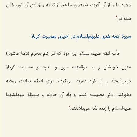
وجود ما را از آن‌ آفريد، شيعيان ما هم از تتمّه و زيادى آن نور، خلق
شده‌اند.
8
سیرۀ ائمۀ هُدیٰ علیهم‌السلام در احیای مصیبت کربلا
دَأب ائمّه علیهم‌السلام اين بود كه در ايّام محرّم (دهۀ عاشورا)
منزل خودشان را به موقعيّت حزن و اندوه بر مصيبت كربلا
درمى‌آوردند و از افراد دعوت مى‌كردند براى اينكه بيايند، روضه
بخوانند، ذكر مصيبت كنند و ياد آن حادثه و مسئلۀ سيدالشهدا
عليه‌السلام را زنده نگه‌ مى‌‌داشتند.
9