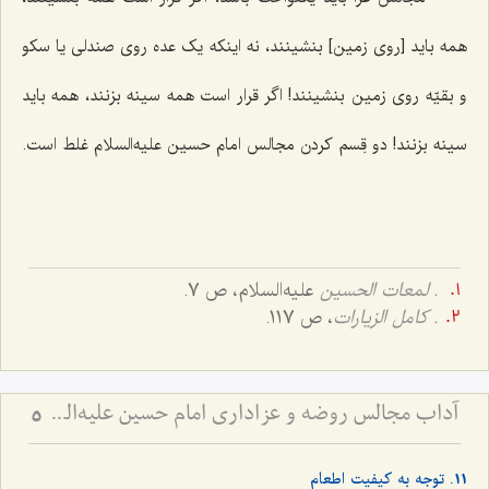
همه باید [روی زمین] بنشینند، نه اینکه یک عده روی صندلی یا سکو
و بقیّه روی زمین بنشینند! اگر قرار است همه سینه بزنند، همه باید
سینه بزنند! دو قِسم کردن مجالس امام حسین علیه‌السلام غلط است.
. لمعات الحسین
علیه‌السلام، ص 7.
. كامل الزيارات
، ص 117.
آداب مجالس روضه و عزاداری امام حسین علیه‌السلام - و توصیه‌های بزرگان دربارۀ ماه‌های محرّم و صفر
5
11. توجه به کیفیت اطعام