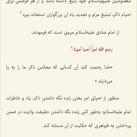
معصومین
علیهم‌السلام جَهد بلیغ داشته باشد و از هر فرصتی برای
احیاءِ ذکر، تبلیغ مرام و تجدید یاد آن بزرگواران استفاده ببرد.
3
از امام صادق علیه‌السلام مروی است که فرمودند
:
رَحِمَ اللهُ امرَأً أحيا أمرَنا.
4
«خدا رحمت کند آن کسانی که مجالس ذکر ما را به پا
می‌دارند.»
منظور از احيای امر يعنى زنده نگه داشتن ذكر، ياد و خاطرات
امام عليه‌السلام؛ به‌طور كلى زنده نگه‌ داشتن حقيقت ولايت در ضمن
پرداختن به ظواهرى كه حكايت از آن مسئله كند.