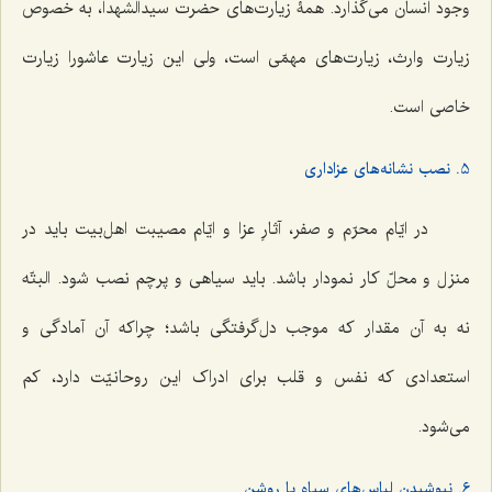
وجود انسان می‌گذارد. همۀ زیارت‌های حضرت سیدالشهدا، به خصوص
زیارت وارث، زیارت‌های مهمّی است، ولی این زیارت عاشورا زیارت
خاصی است.
5. نصب نشانه‌های عزاداری
در ایّام محرّم و صفر، آثارِ عزا و ایّام مصیبت اهل‌بیت باید در
منزل و محلّ کار نمودار باشد. باید سیاهی و پرچم نصب شود. البتّه
نه به آن مقدار که موجب دل‌گرفتگی باشد؛ چراکه آن آمادگی و
استعدادی که نفس و قلب برای ادراک این روحانیّت دارد، کم
می‌شود.
6. نپوشیدن لباس‌های سیاه یا روشن