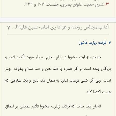
.
شرح حدیث عنوان بصری
، جلسات 203 و 224.
آداب مجالس روضه و عزاداری امام حسین علیه‌السلام - و توصیه‌های بزرگان دربارۀ ماه‌های محرّم و صفر
7
4. قرائت زیارت عاشورا
خواندن زیارت عاشورا در ایام محرّم بسیار مورد تأکید ائمه و
بزرگان بوده است و اگر همراه با صد لعن و صد سلام بخواند بهتر
است؛ ولی اگر کسی فرصت ندارد به همان یک لعن و یک سلامی که
هست اکتفا کند.
انسان باید بداند که قرائت زیارت عاشورا تأثیر عمیقی بر اعماق