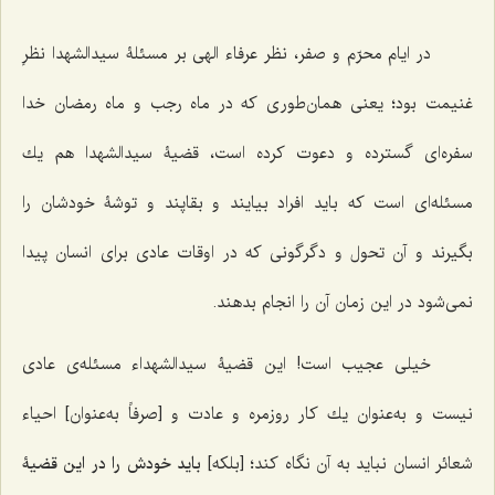
در ايام محرّم و صفر، نظر عرفاء الهى بر مسئلۀ سيدالشهدا نظرِ
غنيمت بود؛ يعنى همان‌طورى كه در ماه رجب و ماه رمضان خدا
سفره‌اى گسترده و دعوت کرده است، قضيۀ سيدالشهدا هم يك
مسئله‌اى است كه بايد افراد بيايند و بقاپند و توشۀ خودشان را
بگيرند و آن تحول و دگرگونى كه در اوقات عادى براى انسان پيدا
نمى‌شود در اين زمان آن را انجام بدهند.
خيلى عجيب است! اين قضيۀ سيدالشهداء مسئله‌ى عادى
نيست و به‌عنوان يك كار روزمره و عادت و [صرفاً به‌عنوان] احياء
شعائر انسان نبايد به آن نگاه كند؛ [بلکه]
بايد خودش را در اين قضيۀ