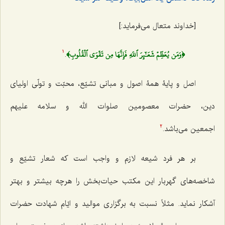
[خداوند متعال می‌فرماید:]
﴿وَمَن يُعَظِّمۡ شَعَـٰٓئِرَ ٱللَهِ فَإِنَّهَا مِن تَقۡوَى ٱلۡقُلُوبِ﴾
.
1
اصل و پایۀ همۀ اصول و
مبانی تشیّع، محبّت و تولّی اولیای
دین، حضرات معصومین صلوات الله و سلامه علیهم
اجمعین
می‌باشد.
2
بر هر فرد شیعه لازم و واجب است که شعار تشیّع و
شاخصه‌های گهربار این مکتب حیات‌بخش
را هرچه بیشتر و بهتر
آشکار نماید. مثلاً نسبت به برگزاری موالید و ایّام شهادت حضرات