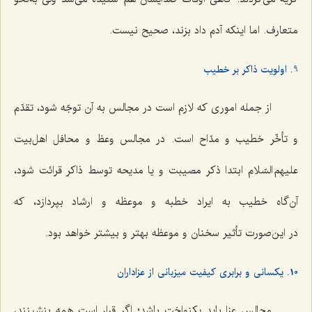
متعارف. اما اینکه آدم داد بزند، صحیح نیست.
9. اولویت ذاکر بر خطیب
از جمله اموری که لازم است در مجالس به آن توجّه شود، تقدّم
و تأخّر خطیب و مدّاح است. در مجالس وعظ و محافل اهل‌بیت
علیهم السّلام ابتدا ذکر مصیبت و یا مدیحه توسط ذاکر قرائت شود،
آن‌گاه خطیب به ایراد خطبه و موعظه و ارشاد بپردازد، که
در این‌صورت تأثیر سخنان و موعظه بهتر و بیشتر خواهد بود.
10. یکسانی و برابری کیفیت میزبانی از عزاداران
مجالس عزا باید یکنواخت باشد؛ اگر قرار است همه بنشینند،