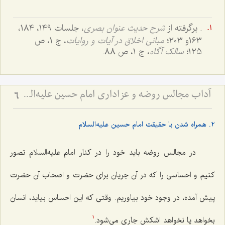
. برگرفته از
شرح حدیث عنوان بصری
، جلسات 149، 184،
163و 203؛
مبانی اخلاق در آیات و روایات
، ج 1، ص
125؛
سالک آگاه
، ج 1، ص 88.
آداب مجالس روضه و عزاداری امام حسین علیه‌السلام - و توصیه‌های بزرگان دربارۀ ماه‌های محرّم و صفر
6
2. همراه شدن با حقیقت امام حسین علیه‌السلام
در مجالس روضه باید خود را در کنار امام علیه‌السلام تصور
کنیم و احساسی را که در آن جریان برای حضرت و اصحاب آن حضرت
پیش آمده، در وجود خود بیاوریم. وقتی که این احساس بیاید، انسان
بخواهد یا نخواهد اشکش جاری می‌شود.
1