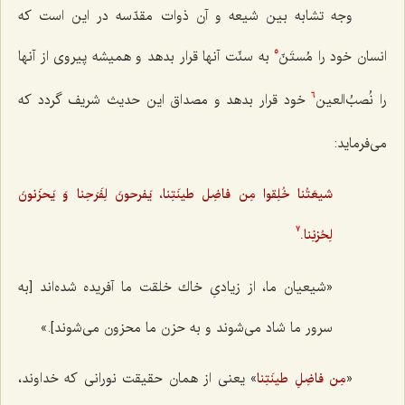
وجه تشابه بين شيعه و آن ذوات مقدّسه در اين است كه
انسان خود را مُستَنّ
به سنّت آنها قرار بدهد و هميشه پيروى از آنها
5
را نُصبُ‌العين
خود قرار بدهد و مصداق این حدیث شریف گردد که
6
می‌فرماید:
شيعَتُنا خُلِقوا مِن فاضِل طينَتِنا، يَفرحونَ لِفَرَحِنا وَ يَحزَنونَ
لِحُزنِنا.
7
«شيعيان ما، از زيادىِ خاك خلقت ما آفريده شده‌اند [به
سرور ما شاد می‌شوند و به حزن ما محزون می‌شوند].»
«
» يعنى از همان حقيقت نورانى كه خداوند،
مِن فاضِلِ طینَتِنا