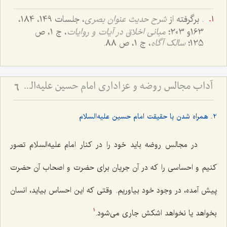
. برگرفته از
شرح حدیث عنوان بصری
، جلسات 149، 184،
163و 203؛
مبانی اخلاق در آیات و روایات
، ج 1، ص
125؛
سالک آگاه
، ج 1، ص 88.
آداب مجالس روضه و عزاداری امام حسین علیه‌السلام - و توصیه‌های بزرگان دربارۀ ماه‌های محرّم و صفر
6
2. همراه شدن با حقیقت امام حسین علیه‌السلام
در مجالس روضه باید خود را در کنار امام علیه‌السلام تصور
کنیم و احساسی را که در آن جریان برای حضرت و اصحاب آن حضرت
پیش آمده، در وجود خود بیاوریم. وقتی که این احساس بیاید، انسان
بخواهد یا نخواهد اشکش جاری می‌شود.
1