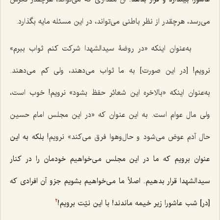
مى‌رسد، هرچقدر از نظر باطنى مى‌تواند، در اين مسئله مايه بگذارد.
به‌عنوان اينكه «در روضۀ سيدالشهدا شركت كنم ثواب ببرم»
نرويم! [در این صورت] به ما ثواب مى‌دهند، ولى كم مى‌دهند.
به‌عنوان اينكه «بالاخره اين شعائر حفظ بشود» نرويم! خوب است،
ولى مال عوام است. به اين عنوان كه «در اين مجلس امام حسین
حال آدم عوض مى‌شود و حال‌و‌هوا فرق مى‌كند» نرويم!
بلكه به اين
عنوان برويم كه ما در اين مجلس مى‌خواهيم خودمان را در كنار
سيدالشهدا قرار بدهيم. اصلاً ما مى‌خواهيم بشويم جزو آن افرادى كه
[در] شب عاشورا زير خيمه ماندند! با اين نيّت برويم!
2