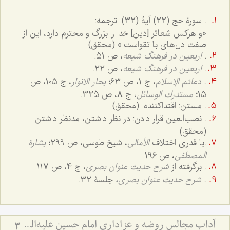
.
سورۀ حج (22) آیۀ (32). ترجمه:
«و هرکس شعائر [دین] خدا را بزرگ و محترم دارد، این از
صفت دل‌های با تقواست.» (محقق)
.
اربعین در فرهنگ شیعه
، ص 51.
.
اربعین در فرهنگ شیعه
، ص 22.
. دعائم الإسلام
، ج ‌1، ص 63؛
بحار الانوار
، ج 105، ص
15؛
مستدرك الوسائل
، ج 8، ص 325.
. مستن: اقتداکننده. (محقق)
. نصب‌العین قرار دادن: در نظر داشتن، مدنظر داشتن.
(محقق)
.
با قدری اختلاف
الأمالی
، شیخ طوسی، ص 299؛
بشارة
المصطفى
، ص 196.
. برگرفته از
شرح حدیث عنوان بصری
، ج 4، ص 117.
.
شرح حدیث عنوان بصری،
جلسۀ 32.
آداب مجالس روضه و عزاداری امام حسین علیه‌السلام - و توصیه‌های بزرگان دربارۀ ماه‌های محرّم و صفر
3