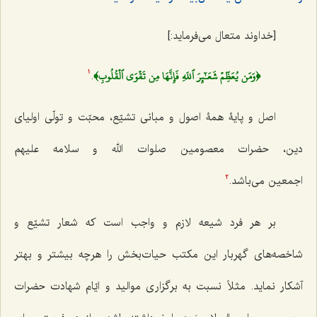
[خداوند متعال می‌فرماید:]
﴿وَمَن يُعَظِّمۡ شَعَـٰٓئِرَ ٱللَهِ فَإِنَّهَا مِن تَقۡوَى ٱلۡقُلُوبِ﴾
.
1
اصل و پایۀ همۀ اصول و
مبانی تشیّع، محبّت و تولّی اولیای
دین، حضرات معصومین صلوات الله و سلامه علیهم
اجمعین
می‌باشد.
2
بر هر فرد شیعه لازم و واجب است که شعار تشیّع و
شاخصه‌های گهربار این مکتب حیات‌بخش
را هرچه بیشتر و بهتر
آشکار نماید. مثلاً نسبت به برگزاری موالید و ایّام شهادت حضرات