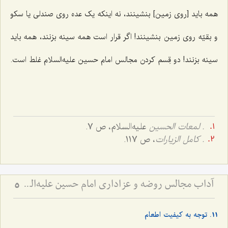
همه باید [روی زمین] بنشینند، نه اینکه یک عده روی صندلی یا سکو
و بقیّه روی زمین بنشینند! اگر قرار است همه سینه بزنند، همه باید
سینه بزنند! دو قِسم کردن مجالس امام حسین علیه‌السلام غلط است.
. لمعات الحسین
علیه‌السلام، ص 7.
. كامل الزيارات
، ص 117.
آداب مجالس روضه و عزاداری امام حسین علیه‌السلام - و توصیه‌های بزرگان دربارۀ ماه‌های محرّم و صفر
5
11. توجه به کیفیت اطعام