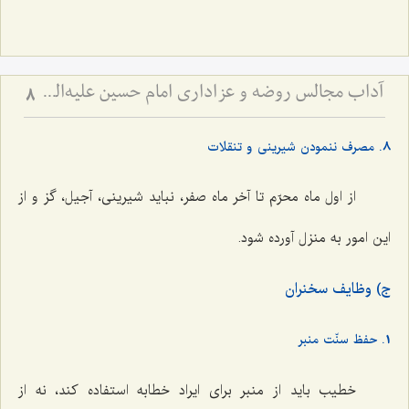
آداب مجالس روضه و عزاداری امام حسین علیه‌السلام - و توصیه‌های بزرگان دربارۀ ماه‌های محرّم و صفر
8
8. مصرف ننمودن شیرینی و تنقلات
از اول ماه محرّم تا آخر ماه صفر، نباید شیرینی، آجیل، گز و از
این امور به منزل آورده شود.
ج) وظایف سخنران
1. حفظ سنّت منبر
خطیب باید از منبر برای ایراد خطابه استفاده کند، نه از