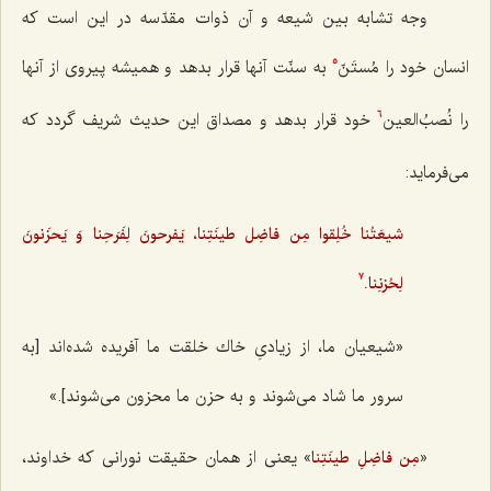
وجه تشابه بين شيعه و آن ذوات مقدّسه در اين است كه
انسان خود را مُستَنّ
به سنّت آنها قرار بدهد و هميشه پيروى از آنها
5
را نُصبُ‌العين
خود قرار بدهد و مصداق این حدیث شریف گردد که
6
می‌فرماید:
شيعَتُنا خُلِقوا مِن فاضِل طينَتِنا، يَفرحونَ لِفَرَحِنا وَ يَحزَنونَ
لِحُزنِنا.
7
«شيعيان ما، از زيادىِ خاك خلقت ما آفريده شده‌اند [به
سرور ما شاد می‌شوند و به حزن ما محزون می‌شوند].»
«
» يعنى از همان حقيقت نورانى كه خداوند،
مِن فاضِلِ طینَتِنا