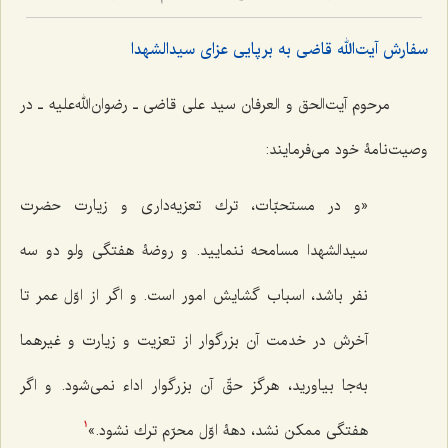
سفارش آیت‌الله قاضی به برپایی عزای سیدالشهدا
مرحوم آیت‌الحق و العرفان سید علی قاضی ـ رضوان‌الله‌علیه ـ در
وصیت‌نامۀ خود می‌فرمایند:
«و در مستحبّات، ترك تعزيه‌دارى و زيارت حضرت
سيدالشهدا مسامحه ننماييد. و روضۀ هفتگى ولو دو سه
نفر باشد، اسباب گشايش امور است. و اگر از اوّل عمر تا
آخرش در خدمت آن بزرگوار از تعزيت و زيارت و غيرهما
به‌جا بياوريد، هرگز حقّ آن بزرگوار اداء نمى‌شود. و اگر
هفتگى ممكن نشد، دهۀ اوّل محرّم ترك نشود.»
1