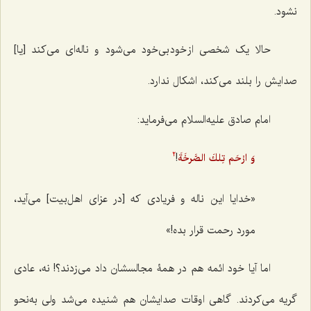
نشود.
حالا یک شخصی از خود بی‌خود می‌شود و ناله‌ای می‌کند [یا]
صدایش را بلند می‌کند، اشکال ندارد.
امام صادق علیه‌السلام می‌فرماید:
!
وَ ارْحَم تِلكَ الصَّرخَةَ
2
«خدایا این ناله و فریادی که [در عزای اهل‌بیت] می‌آید،
مورد رحمت قرار بده!»
اما آیا خود ائمه هم در همۀ مجالسشان داد می‌زدند؟! نه، عادی
گریه می‌کردند. گاهی اوقات صدایشان هم شنیده می‌شد ولی به‌نحو