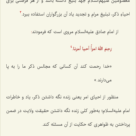
معصومین
علیهم‌السلام جَهد بلیغ داشته باشد و از هر فرصتی برای
احیاءِ ذکر، تبلیغ مرام و تجدید یاد آن بزرگواران استفاده ببرد.
3
از امام صادق علیه‌السلام مروی است که فرمودند
:
رَحِمَ اللهُ امرَأً أحيا أمرَنا.
4
«خدا رحمت کند آن کسانی که مجالس ذکر ما را به پا
می‌دارند.»
منظور از احيای امر يعنى زنده نگه داشتن ذكر، ياد و خاطرات
امام عليه‌السلام؛ به‌طور كلى زنده نگه‌ داشتن حقيقت ولايت در ضمن
پرداختن به ظواهرى كه حكايت از آن مسئله كند.