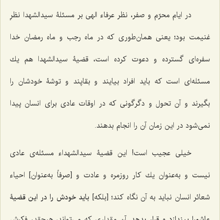
در ايام محرّم و صفر، نظر عرفاء الهى بر مسئلۀ سيدالشهدا نظرِ
غنيمت بود؛ يعنى همان‌طورى كه در ماه رجب و ماه رمضان خدا
سفره‌اى گسترده و دعوت کرده است، قضيۀ سيدالشهدا هم يك
مسئله‌اى است كه بايد افراد بيايند و بقاپند و توشۀ خودشان را
بگيرند و آن تحول و دگرگونى كه در اوقات عادى براى انسان پيدا
نمى‌شود در اين زمان آن را انجام بدهند.
خيلى عجيب است! اين قضيۀ سيدالشهداء مسئله‌ى عادى
نيست و به‌عنوان يك كار روزمره و عادت و [صرفاً به‌عنوان] احياء
شعائر انسان نبايد به آن نگاه كند؛ [بلکه]
بايد خودش را در اين قضيۀ
عاشورا بيندازد و قرار بدهد.
آن مقدارى كه مى‌تواند، هرچقدر فكرش