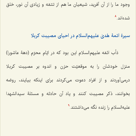
وجود ما را از آن‌ آفريد، شيعيان ما هم از تتمّه و زيادى آن نور، خلق
شده‌اند.
8
سیرۀ ائمۀ هُدیٰ علیهم‌السلام در احیای مصیبت کربلا
دَأب ائمّه علیهم‌السلام اين بود كه در ايّام محرّم (دهۀ عاشورا)
منزل خودشان را به موقعيّت حزن و اندوه بر مصيبت كربلا
درمى‌آوردند و از افراد دعوت مى‌كردند براى اينكه بيايند، روضه
بخوانند، ذكر مصيبت كنند و ياد آن حادثه و مسئلۀ سيدالشهدا
عليه‌السلام را زنده نگه‌ مى‌‌داشتند.
9