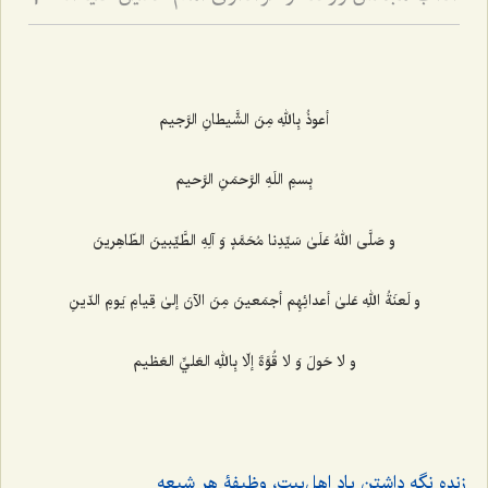
2
أعوذُ بِاللهِ مِنَ الشَّيطانِ الرَّجيم‌
بِسمِ اللَهِ الرَّحمَنِ الرَّحيم‌
و صَلَّى اللهُ عَلَىٰ سَيِّدِنا مُحَمَّدٍ وَ آلِهِ الطَّيِّبينَ الطّاهِرينَ‌
و لَعنَةُ اللهِ عَلیٰ أعدائِهِم أجمَعينَ مِنَ الآنَ إلىٰ قِيامِ يَومِ الدّينِ
و لا حَولَ وَ لا قُوَّةَ إلّا بِاللهِ العَليِّ العَظيم‌
زنده نگه ‌داشتن یاد اهل‌بیت، وظیفۀ هر شیعه