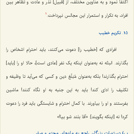
اکتفا نمود و به عناوین مختلف، از [قبیل] نذر و عادت و تظاهر بین
افراد، به تکرار و استمرار این مجالس نپرداخت.
1
15. تکریم خطیب
افرادی که [خطیب را] دعوت می‌کنند، باید احترام اشخاص را
بگذارند. البتّه نه به‌عنوان اینکه یک نفر [عادی است]، حالا او را [باید]
احترام بگذارند! بلکه به‌عنوان مُبَلّغ دین و کسی که می‌آید تا وظیفه و
تکلیف را ادای کند! باید به این جنبه به او نگاه کنند! ماشین
بفرستند و او را بیاورند. با کمال احترام و شایستگی باید فرد را دعوت
کرد! نه [اینکه بگویند]: «آقا بلند شو بیا!»
ب) دستورات بزرگان راجع به ماه‌های محرّم و صفر