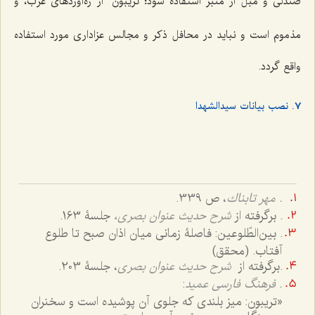
صندلی و مبل از منبر استفاده شود؛ تریبون
از ره‌آوردهای غرب، و
مذموم است و نباید در محافل ذکر و مجالس عزاداری مورد استفاده
واقع گردد.
7. نصب بیانات سیدالشهدا
. مهر تابناك
، ص 339.
. برگرفته از
شرح حدیث عنوان بصری،
جلسۀ 163.
. بین‌الطّلوعین: فاصلۀ زمانی میان اذان صبح تا طلوع
آفتاب. (محقق)
.برگرفته از
شرح حدیث عنوان بصری
، جلسۀ 203.
. فرهنگ فارسی عمید
:
«تریبون: میز بلندی که جلوی آن پوشیده است و سخنران