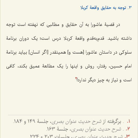
3. توجه به حقایق واقعۀ کربلا
در قضیۀ عاشورا به آن حقایق و مطالبی که نهفته است توجه
داشته باشید. قدم‌‌به‌قدمِ‌ واقعۀ كربلا درس است؛ یک دوران برنامۀ
سلوکی در داستان عاشورا [هست و] همین‎قدر [اگر انسان] بیاید برنامۀ
امام حسین، رفتار، روش و اینها را یک مطالعۀ عمیق بکند، کافی
است و نیاز به چیز دیگر ندارد!
3
. برگرفته از
شرح حدیث عنوان بصری
، جلسۀ 149 و 184.
.
شرح حدیث عنوان بصری
، جلسۀ 163.
.
شرح حدیث عنوان بصری
، جلسات 203 و 224.