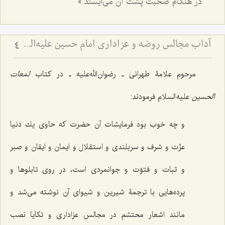
در هنگام صحبت پشت آن می‌ایستد.»
آداب مجالس روضه و عزاداری امام حسین علیه‌السلام - و توصیه‌های بزرگان دربارۀ ماه‌های محرّم و صفر
4
مرحوم علامۀ طهرانی ـ رضوان‌الله‌علیه ـ در کتاب
لمعات
الحسین
علیه السلام فرمودند:
و چه خوب بود فرمایشات آن حضرت كه حاوى‌ یك دنیا
عزّت و شرف و سربلندى و استقلال و ایمان و ایقان و صبر
و ثبات و فتوّت و جوانمردى است، در روى تابلوها و
پرده‌هایى با ترجمۀ شیرین و شیواى آن نوشته مى‌شد و
مانند اشعار محتشم در مجالس عزادارى و تكایا نصب