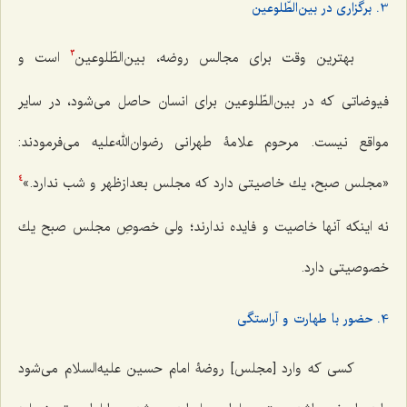
3. برگزاری در بین‌الطّلوعین
بهترین وقت برای مجالس روضه، بین‌الطّلوعین
است و
3
فیوضاتی که در بین‌الطّلوعین برای انسان حاصل می‌شود، در سایر
مواقع نیست. مرحوم علامۀ طهرانی رضوان‌الله‌علیه می‌فرمودند:
«مجلس صبح، یك خاصیتی دارد كه مجلس بعدازظهر و شب ندارد.»
4
نه اینكه آنها خاصیت و فایده ندارند؛ ولی خصوصِ مجلس صبح یك
خصوصیتی دارد.
4. حضور با طهارت و آراستگی
کسی که وارد [مجلس] روضۀ امام حسین علیه‌السلام می‌شود