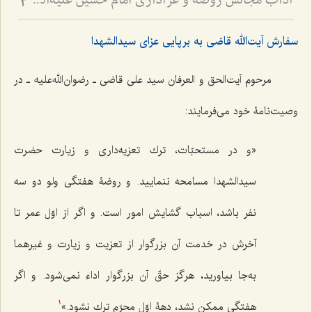
آداب مجالس روضه و عزاداری امام حسین علیه‌السلام - و توصیه‌های بزرگان دربارۀ ماه‌های محرّم و صفر
3
سفارش آیت‌الله قاضی به برپایی عزای سیدالشهدا
مرحوم آیت‌الحق و العرفان سید علی قاضی ـ رضوان‌الله‌علیه ـ در
وصیت‌نامۀ خود می‌فرمایند:
«و در مستحبّات، ترك تعزيه‌دارى و زيارت حضرت
سيدالشهدا مسامحه ننماييد. و روضۀ هفتگى ولو دو سه
نفر باشد، اسباب گشايش امور است. و اگر از اوّل عمر تا
آخرش در خدمت آن بزرگوار از تعزيت و زيارت و غيرهما
به‌جا بياوريد، هرگز حقّ آن بزرگوار اداء نمى‌شود. و اگر
هفتگى ممكن نشد، دهۀ اوّل محرّم ترك نشود.»
1