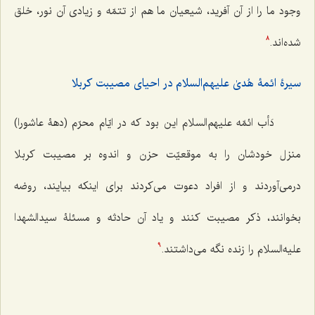
وجود ما را از آن‌ آفريد، شيعيان ما هم از تتمّه و زيادى آن نور، خلق
شده‌اند.
8
سیرۀ ائمۀ هُدیٰ علیهم‌السلام در احیای مصیبت کربلا
دَأب ائمّه علیهم‌السلام اين بود كه در ايّام محرّم (دهۀ عاشورا)
منزل خودشان را به موقعيّت حزن و اندوه بر مصيبت كربلا
درمى‌آوردند و از افراد دعوت مى‌كردند براى اينكه بيايند، روضه
بخوانند، ذكر مصيبت كنند و ياد آن حادثه و مسئلۀ سيدالشهدا
عليه‌السلام را زنده نگه‌ مى‌‌داشتند.
9