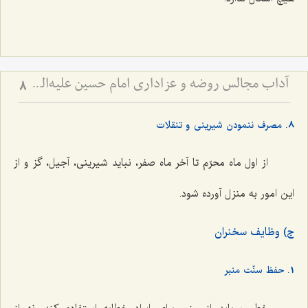
آداب مجالس روضه و عزاداری امام حسین علیه‌السلام - و توصیه‌های بزرگان دربارۀ ماه‌های محرّم و صفر
8
8. مصرف ننمودن شیرینی و تنقلات
از اول ماه محرّم تا آخر ماه صفر، نباید شیرینی، آجیل، گز و از
این امور به منزل آورده شود.
ج) وظایف سخنران
1. حفظ سنّت منبر