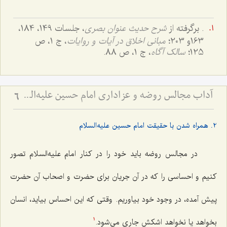
. برگرفته از
شرح حدیث عنوان بصری
، جلسات 149، 184،
163و 203؛
مبانی اخلاق در آیات و روایات
، ج 1، ص
125؛
سالک آگاه
، ج 1، ص 88.
آداب مجالس روضه و عزاداری امام حسین علیه‌السلام - و توصیه‌های بزرگان دربارۀ ماه‌های محرّم و صفر
6
2. همراه شدن با حقیقت امام حسین علیه‌السلام
در مجالس روضه باید خود را در کنار امام علیه‌السلام تصور
کنیم و احساسی را که در آن جریان برای حضرت و اصحاب آن حضرت
پیش آمده، در وجود خود بیاوریم. وقتی که این احساس بیاید، انسان
بخواهد یا نخواهد اشکش جاری می‌شود.
1