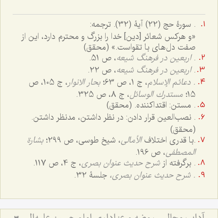
.
سورۀ حج (22) آیۀ (32). ترجمه:
«و هرکس شعائر [دین] خدا را بزرگ و محترم دارد، این از
صفت دل‌های با تقواست.» (محقق)
.
اربعین در فرهنگ شیعه
، ص 51.
.
اربعین در فرهنگ شیعه
، ص 22.
. دعائم الإسلام
، ج ‌1، ص 63؛
بحار الانوار
، ج 105، ص
15؛
مستدرك الوسائل
، ج 8، ص 325.
. مستن: اقتداکننده. (محقق)
. نصب‌العین قرار دادن: در نظر داشتن، مدنظر داشتن.
(محقق)
.
با قدری اختلاف
الأمالی
، شیخ طوسی، ص 299؛
بشارة
المصطفى
، ص 196.
. برگرفته از
شرح حدیث عنوان بصری
، ج 4، ص 117.
.
شرح حدیث عنوان بصری،
جلسۀ 32.