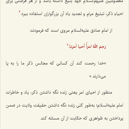
معصومین
علیهم‌السلام جَهد بلیغ داشته باشد و از هر فرصتی برای
احیاءِ ذکر، تبلیغ مرام و تجدید یاد آن بزرگواران استفاده ببرد.
3
از امام صادق علیه‌السلام مروی است که فرمودند
:
رَحِمَ اللهُ امرَأً أحيا أمرَنا.
4
«خدا رحمت کند آن کسانی که مجالس ذکر ما را به پا
می‌دارند.»
منظور از احيای امر يعنى زنده نگه داشتن ذكر، ياد و خاطرات
امام عليه‌السلام؛ به‌طور كلى زنده نگه‌ داشتن حقيقت ولايت در ضمن
پرداختن به ظواهرى كه حكايت از آن مسئله كند.