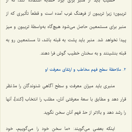
خطیب باید از منبر برای ایراد خطابه استفاده کند، نه از
تریبون؛ زیرا تریبون از فرهنگ غرب آمده است و قطعاً تأثیری که از
منبر برای مستمعین حاصل می‌شود هیچ‌گاه به‌واسطۀ تریبون و میز
پیدا نخواهد شد. منبر باید پشت به قبله باشد، تا مستمعین رو به
قبله بنشینند و به سخنان خطیب گوش فرا دهند.
2. ملاحظۀ سطح فهم مخاطب و ارتقای معرفت او
منبری باید میزان معرفت و سطح آگاهیِ شنوندگان را مدّ نظر
قرار دهد و مطابق با سعۀ معرفتی آنان، مطلب را انتخاب [کند]، آنها
را رشد دهد و بالاتر از حدّ فهم آنان سخن نگوید.
اینکه بعضی می‌گویند: «ما سخن خود را می‌گوییم، خود