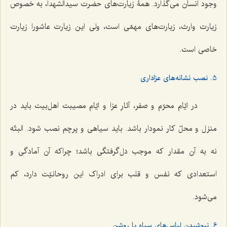
وجود انسان می‌گذارد. همۀ زیارت‌های حضرت سیدالشهدا، به خصوص
زیارت وارث، زیارت‌های مهمّی است، ولی این زیارت عاشورا زیارت
خاصی است.
5. نصب نشانه‌های عزاداری
در ایّام محرّم و صفر، آثارِ عزا و ایّام مصیبت اهل‌بیت باید در
منزل و محلّ کار نمودار باشد. باید سیاهی و پرچم نصب شود. البتّه
نه به آن مقدار که موجب دل‌گرفتگی باشد؛ چراکه آن آمادگی و
استعدادی که نفس و قلب برای ادراک این روحانیّت دارد، کم
می‌شود.
6. نپوشیدن لباس‌های سیاه یا روشن