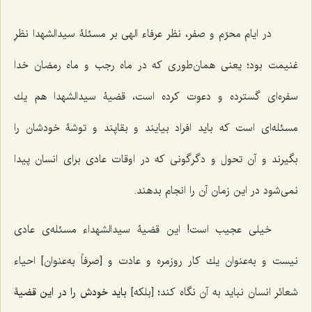
در ايام محرّم و صفر، نظر عرفاء الهى بر مسئلۀ سيدالشهدا نظرِ
غنيمت بود؛ يعنى همان‌طورى كه در ماه رجب و ماه رمضان خدا
سفره‌اى گسترده و دعوت کرده است، قضيۀ سيدالشهدا هم يك
مسئله‌اى است كه بايد افراد بيايند و بقاپند و توشۀ خودشان را
بگيرند و آن تحول و دگرگونى كه در اوقات عادى براى انسان پيدا
نمى‌شود در اين زمان آن را انجام بدهند.
خيلى عجيب است! اين قضيۀ سيدالشهداء مسئله‌ى عادى
نيست و به‌عنوان يك كار روزمره و عادت و [صرفاً به‌عنوان] احياء
شعائر انسان نبايد به آن نگاه كند؛ [بلکه]
بايد خودش را در اين قضيۀ