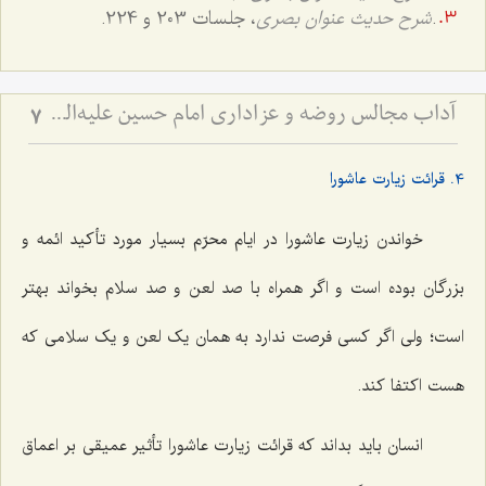
.
شرح حدیث عنوان بصری
، جلسات 203 و 224.
آداب مجالس روضه و عزاداری امام حسین علیه‌السلام - و توصیه‌های بزرگان دربارۀ ماه‌های محرّم و صفر
7
4. قرائت زیارت عاشورا
خواندن زیارت عاشورا در ایام محرّم بسیار مورد تأکید ائمه و
بزرگان بوده است و اگر همراه با صد لعن و صد سلام بخواند بهتر
است؛ ولی اگر کسی فرصت ندارد به همان یک لعن و یک سلامی که
هست اکتفا کند.
انسان باید بداند که قرائت زیارت عاشورا تأثیر عمیقی بر اعماق