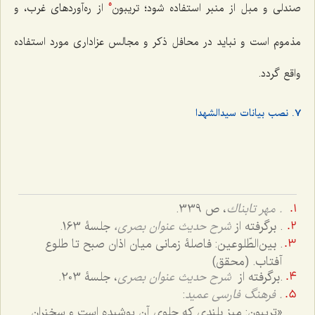
صندلی و مبل از منبر استفاده شود؛ تریبون
از ره‌آوردهای غرب، و
5
مذموم است و نباید در محافل ذکر و مجالس عزاداری مورد استفاده
واقع گردد.
7. نصب بیانات سیدالشهدا
. مهر تابناك
، ص 339.
. برگرفته از
شرح حدیث عنوان بصری،
جلسۀ 163.
. بین‌الطّلوعین: فاصلۀ زمانی میان اذان صبح تا طلوع
آفتاب. (محقق)
.برگرفته از
شرح حدیث عنوان بصری
، جلسۀ 203.
. فرهنگ فارسی عمید
:
«تریبون: میز بلندی که جلوی آن پوشیده است و سخنران