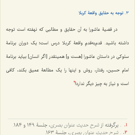
3. توجه به حقایق واقعۀ کربلا
در قضیۀ عاشورا به آن حقایق و مطالبی که نهفته است توجه
داشته باشید. قدم‌‌به‌قدمِ‌ واقعۀ كربلا درس است؛ یک دوران برنامۀ
سلوکی در داستان عاشورا [هست و] همین‎قدر [اگر انسان] بیاید برنامۀ
امام حسین، رفتار، روش و اینها را یک مطالعۀ عمیق بکند، کافی
است و نیاز به چیز دیگر ندارد!
3
. برگرفته از
شرح حدیث عنوان بصری
، جلسۀ 149 و 184.
.
شرح حدیث عنوان بصری
، جلسۀ 163.