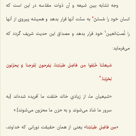
وجه تشابه بين شيعه و آن ذوات مقدّسه در اين است كه
انسان خود را مُستَنّ
به سنّت آنها قرار بدهد و هميشه پيروى از آنها
5
را نُصبُ‌العين
خود قرار بدهد و مصداق این حدیث شریف گردد که
6
می‌فرماید:
شيعَتُنا خُلِقوا مِن فاضِل طينَتِنا، يَفرحونَ لِفَرَحِنا وَ يَحزَنونَ
لِحُزنِنا.
7
«شيعيان ما، از زيادىِ خاك خلقت ما آفريده شده‌اند [به
سرور ما شاد می‌شوند و به حزن ما محزون می‌شوند].»
«
» يعنى از همان حقيقت نورانى كه خداوند،
مِن فاضِلِ طینَتِنا