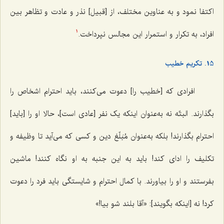
اکتفا نمود و به عناوین مختلف، از [قبیل] نذر و عادت و تظاهر بین
افراد، به تکرار و استمرار این مجالس نپرداخت.
1
15. تکریم خطیب
افرادی که [خطیب را] دعوت می‌کنند، باید احترام اشخاص را
بگذارند. البتّه نه به‌عنوان اینکه یک نفر [عادی است]، حالا او را [باید]
احترام بگذارند! بلکه به‌عنوان مُبَلّغ دین و کسی که می‌آید تا وظیفه و
تکلیف را ادای کند! باید به این جنبه به او نگاه کنند! ماشین
بفرستند و او را بیاورند. با کمال احترام و شایستگی باید فرد را دعوت
کرد! نه [اینکه بگویند]: «آقا بلند شو بیا!»