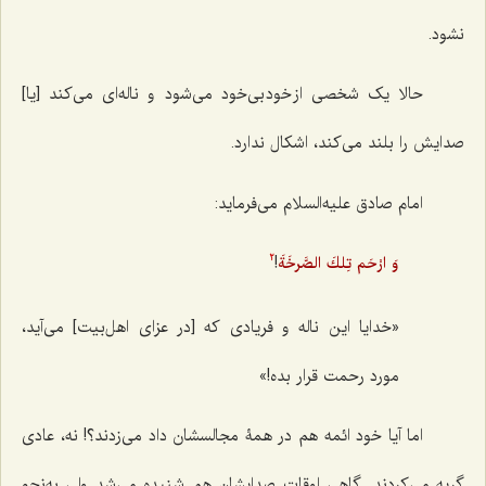
نشود.
حالا یک شخصی از خود بی‌خود می‌شود و ناله‌ای می‌کند [یا]
صدایش را بلند می‌کند، اشکال ندارد.
امام صادق علیه‌السلام می‌فرماید:
!
وَ ارْحَم تِلكَ الصَّرخَةَ
2
«خدایا این ناله و فریادی که [در عزای اهل‌بیت] می‌آید،
مورد رحمت قرار بده!»
اما آیا خود ائمه هم در همۀ مجالسشان داد می‌زدند؟! نه، عادی
گریه می‌کردند. گاهی اوقات صدایشان هم شنیده می‌شد ولی به‌نحو