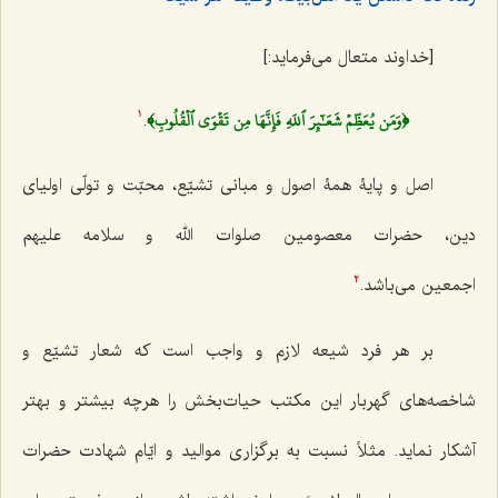
[خداوند متعال می‌فرماید:]
﴿وَمَن يُعَظِّمۡ شَعَـٰٓئِرَ ٱللَهِ فَإِنَّهَا مِن تَقۡوَى ٱلۡقُلُوبِ﴾
.
1
اصل و پایۀ همۀ اصول و
مبانی تشیّع، محبّت و تولّی اولیای
دین، حضرات معصومین صلوات الله و سلامه علیهم
اجمعین
می‌باشد.
2
بر هر فرد شیعه لازم و واجب است که شعار تشیّع و
شاخصه‌های گهربار این مکتب حیات‌بخش
را هرچه بیشتر و بهتر
آشکار نماید. مثلاً نسبت به برگزاری موالید و ایّام شهادت حضرات