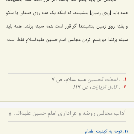
همه باید [روی زمین] بنشینند، نه اینکه یک عده روی صندلی یا سکو
و بقیّه روی زمین بنشینند! اگر قرار است همه سینه بزنند، همه باید
سینه بزنند! دو قِسم کردن مجالس امام حسین علیه‌السلام غلط است.
. لمعات الحسین
علیه‌السلام، ص 7.
. كامل الزيارات
، ص 117.
آداب مجالس روضه و عزاداری امام حسین علیه‌السلام - و توصیه‌های بزرگان دربارۀ ماه‌های محرّم و صفر
5
11. توجه به کیفیت اطعام