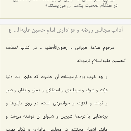
در هنگام صحبت پشت آن می‌ایستد.»
آداب مجالس روضه و عزاداری امام حسین علیه‌السلام - و توصیه‌های بزرگان دربارۀ ماه‌های محرّم و صفر
4
مرحوم علامۀ طهرانی ـ رضوان‌الله‌علیه ـ در کتاب
لمعات
الحسین
علیه السلام فرمودند:
و چه خوب بود فرمایشات آن حضرت كه حاوى‌ یك دنیا
عزّت و شرف و سربلندى و استقلال و ایمان و ایقان و صبر
و ثبات و فتوّت و جوانمردى است، در روى تابلوها و
پرده‌هایى با ترجمۀ شیرین و شیواى آن نوشته مى‌شد و
مانند اشعار محتشم در مجالس عزادارى و تكایا نصب