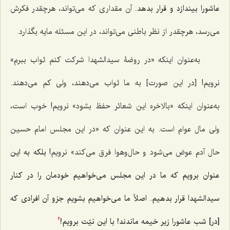
عاشورا بيندازد و قرار بدهد.
آن مقدارى كه مى‌تواند، هرچقدر فكرش
مى‌رسد، هرچقدر از نظر باطنى مى‌تواند، در اين مسئله مايه بگذارد.
به‌عنوان اينكه «در روضۀ سيدالشهدا شركت كنم ثواب ببرم»
نرويم! [در این صورت] به ما ثواب مى‌دهند، ولى كم مى‌دهند.
به‌عنوان اينكه «بالاخره اين شعائر حفظ بشود» نرويم! خوب است،
ولى مال عوام است. به اين عنوان كه «در اين مجلس امام حسین
حال آدم عوض مى‌شود و حال‌و‌هوا فرق مى‌كند» نرويم!
بلكه به اين
عنوان برويم كه ما در اين مجلس مى‌خواهيم خودمان را در كنار
سيدالشهدا قرار بدهيم. اصلاً ما مى‌خواهيم بشويم جزو آن افرادى كه
[در] شب عاشورا زير خيمه ماندند! با اين نيّت برويم!
2