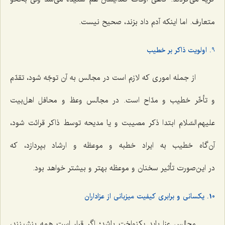
متعارف. اما اینکه آدم داد بزند، صحیح نیست.
9. اولویت ذاکر بر خطیب
از جمله اموری که لازم است در مجالس به آن توجّه شود، تقدّم
و تأخّر خطیب و مدّاح است. در مجالس وعظ و محافل اهل‌بیت
علیهم السّلام ابتدا ذکر مصیبت و یا مدیحه توسط ذاکر قرائت شود،
آن‌گاه خطیب به ایراد خطبه و موعظه و ارشاد بپردازد، که
در این‌صورت تأثیر سخنان و موعظه بهتر و بیشتر خواهد بود.
10. یکسانی و برابری کیفیت میزبانی از عزاداران
مجالس عزا باید یکنواخت باشد؛ اگر قرار است همه بنشینند،