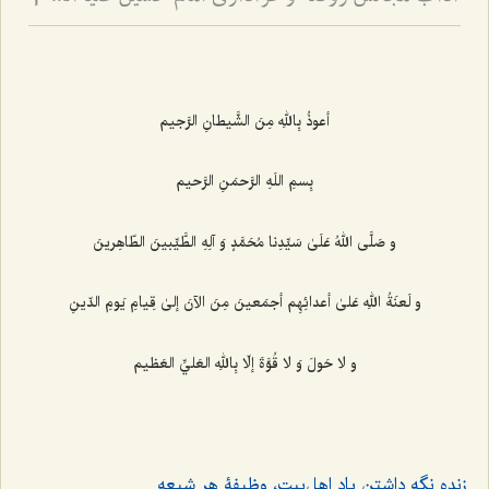
2
أعوذُ بِاللهِ مِنَ الشَّيطانِ الرَّجيم‌
بِسمِ اللَهِ الرَّحمَنِ الرَّحيم‌
و صَلَّى اللهُ عَلَىٰ سَيِّدِنا مُحَمَّدٍ وَ آلِهِ الطَّيِّبينَ الطّاهِرينَ‌
و لَعنَةُ اللهِ عَلیٰ أعدائِهِم أجمَعينَ مِنَ الآنَ إلىٰ قِيامِ يَومِ الدّينِ
و لا حَولَ وَ لا قُوَّةَ إلّا بِاللهِ العَليِّ العَظيم‌
زنده نگه ‌داشتن یاد اهل‌بیت، وظیفۀ هر شیعه