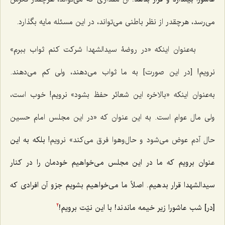
مى‌رسد، هرچقدر از نظر باطنى مى‌تواند، در اين مسئله مايه بگذارد.
به‌عنوان اينكه «در روضۀ سيدالشهدا شركت كنم ثواب ببرم»
نرويم! [در این صورت] به ما ثواب مى‌دهند، ولى كم مى‌دهند.
به‌عنوان اينكه «بالاخره اين شعائر حفظ بشود» نرويم! خوب است،
ولى مال عوام است. به اين عنوان كه «در اين مجلس امام حسین
حال آدم عوض مى‌شود و حال‌و‌هوا فرق مى‌كند» نرويم!
بلكه به اين
عنوان برويم كه ما در اين مجلس مى‌خواهيم خودمان را در كنار
سيدالشهدا قرار بدهيم. اصلاً ما مى‌خواهيم بشويم جزو آن افرادى كه
[در] شب عاشورا زير خيمه ماندند! با اين نيّت برويم!
2