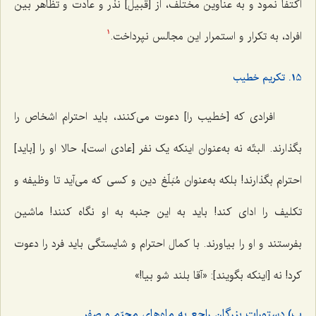
اکتفا نمود و به عناوین مختلف، از [قبیل] نذر و عادت و تظاهر بین
افراد، به تکرار و استمرار این مجالس نپرداخت.
1
15. تکریم خطیب
افرادی که [خطیب را] دعوت می‌کنند، باید احترام اشخاص را
بگذارند. البتّه نه به‌عنوان اینکه یک نفر [عادی است]، حالا او را [باید]
احترام بگذارند! بلکه به‌عنوان مُبَلّغ دین و کسی که می‌آید تا وظیفه و
تکلیف را ادای کند! باید به این جنبه به او نگاه کنند! ماشین
بفرستند و او را بیاورند. با کمال احترام و شایستگی باید فرد را دعوت
کرد! نه [اینکه بگویند]: «آقا بلند شو بیا!»
ب) دستورات بزرگان راجع به ماه‌های محرّم و صفر