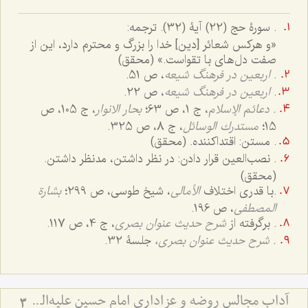
.
سورۀ حج (22) آیۀ (32). ترجمه:
«و هرکس شعائر [دین] خدا را بزرگ و محترم دارد، این از
صفت دل‌های با تقواست.» (محقق)
.
اربعین در فرهنگ شیعه
، ص 51.
.
اربعین در فرهنگ شیعه
، ص 22.
. دعائم الإسلام
، ج ‌1، ص 63؛
بحار الانوار
، ج 105، ص
15؛
مستدرك الوسائل
، ج 8، ص 325.
. مستن: اقتداکننده. (محقق)
. نصب‌العین قرار دادن: در نظر داشتن، مدنظر داشتن.
(محقق)
.
با قدری اختلاف
الأمالی
، شیخ طوسی، ص 299؛
بشارة
المصطفى
، ص 196.
. برگرفته از
شرح حدیث عنوان بصری
، ج 4، ص 117.
.
شرح حدیث عنوان بصری،
جلسۀ 32.
آداب مجالس روضه و عزاداری امام حسین علیه‌السلام - و توصیه‌های بزرگان دربارۀ ماه‌های محرّم و صفر
3