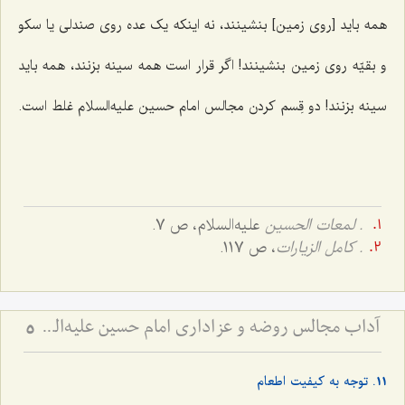
همه باید [روی زمین] بنشینند، نه اینکه یک عده روی صندلی یا سکو
و بقیّه روی زمین بنشینند! اگر قرار است همه سینه بزنند، همه باید
سینه بزنند! دو قِسم کردن مجالس امام حسین علیه‌السلام غلط است.
. لمعات الحسین
علیه‌السلام، ص 7.
. كامل الزيارات
، ص 117.
آداب مجالس روضه و عزاداری امام حسین علیه‌السلام - و توصیه‌های بزرگان دربارۀ ماه‌های محرّم و صفر
5
11. توجه به کیفیت اطعام