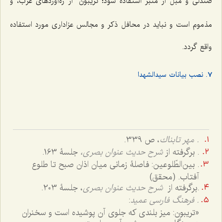
صندلی و مبل از منبر استفاده شود؛ تریبون
از ره‌آوردهای غرب، و
مذموم است و نباید در محافل ذکر و مجالس عزاداری مورد استفاده
واقع گردد.
7. نصب بیانات سیدالشهدا
. مهر تابناك
، ص 339.
. برگرفته از
شرح حدیث عنوان بصری،
جلسۀ 163.
. بین‌الطّلوعین: فاصلۀ زمانی میان اذان صبح تا طلوع
آفتاب. (محقق)
.برگرفته از
شرح حدیث عنوان بصری
، جلسۀ 203.
. فرهنگ فارسی عمید
:
«تریبون: میز بلندی که جلوی آن پوشیده است و سخنران