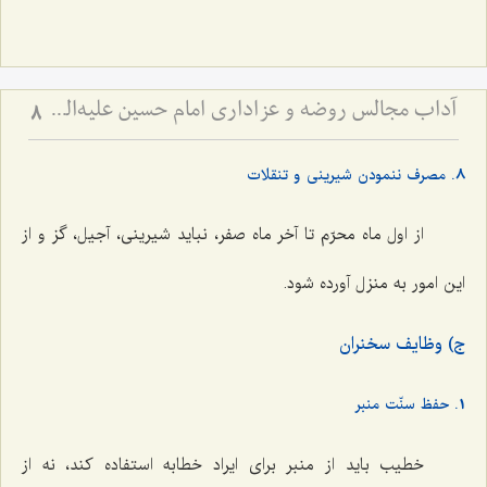
آداب مجالس روضه و عزاداری امام حسین علیه‌السلام - و توصیه‌های بزرگان دربارۀ ماه‌های محرّم و صفر
8
8. مصرف ننمودن شیرینی و تنقلات
از اول ماه محرّم تا آخر ماه صفر، نباید شیرینی، آجیل، گز و از
این امور به منزل آورده شود.
ج) وظایف سخنران
1. حفظ سنّت منبر
خطیب باید از منبر برای ایراد خطابه استفاده کند، نه از