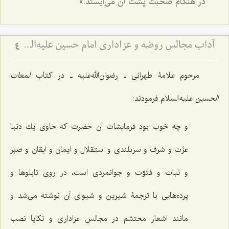
در هنگام صحبت پشت آن می‌ایستد.»
آداب مجالس روضه و عزاداری امام حسین علیه‌السلام - و توصیه‌های بزرگان دربارۀ ماه‌های محرّم و صفر
4
مرحوم علامۀ طهرانی ـ رضوان‌الله‌علیه ـ در کتاب
لمعات
الحسین
علیه السلام فرمودند:
و چه خوب بود فرمایشات آن حضرت كه حاوى‌ یك دنیا
عزّت و شرف و سربلندى و استقلال و ایمان و ایقان و صبر
و ثبات و فتوّت و جوانمردى است، در روى تابلوها و
پرده‌هایى با ترجمۀ شیرین و شیواى آن نوشته مى‌شد و
مانند اشعار محتشم در مجالس عزادارى و تكایا نصب