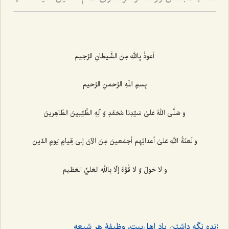
2
أعوذُ بِاللهِ مِنَ الشَّيطانِ الرَّجيم‌
بِسمِ اللَهِ الرَّحمَنِ الرَّحيم‌
و صَلَّى اللهُ عَلَىٰ سَيِّدِنا مُحَمَّدٍ وَ آلِهِ الطَّيِّبينَ الطّاهِرينَ‌
و لَعنَةُ اللهِ عَلیٰ أعدائِهِم أجمَعينَ مِنَ الآنَ إلىٰ قِيامِ يَومِ الدّينِ
و لا حَولَ وَ لا قُوَّةَ إلّا بِاللهِ العَليِّ العَظيم‌
زنده نگه ‌داشتن یاد اهل‌بیت، وظیفۀ هر شیعه