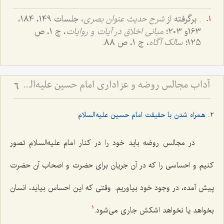
. برگرفته از
شرح حدیث عنوان بصری
، جلسات 149، 184،
163و 203؛
مبانی اخلاق در آیات و روایات
، ج 1، ص
125؛
سالک آگاه
، ج 1، ص 88.
آداب مجالس روضه و عزاداری امام حسین علیه‌السلام - و توصیه‌های بزرگان دربارۀ ماه‌های محرّم و صفر
6
2. همراه شدن با حقیقت امام حسین علیه‌السلام
در مجالس روضه باید خود را در کنار امام علیه‌السلام تصور
کنیم و احساسی را که در آن جریان برای حضرت و اصحاب آن حضرت
پیش آمده، در وجود خود بیاوریم. وقتی که این احساس بیاید، انسان
بخواهد یا نخواهد اشکش جاری می‌شود.
1