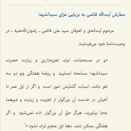
سفارش آیت‌الله قاضی به برپایی عزای سیدالشهدا
مرحوم آیت‌الحق و العرفان سید علی قاضی ـ رضوان‌الله‌علیه ـ در
وصیت‌نامۀ خود می‌فرمایند:
«و در مستحبّات، ترك تعزيه‌دارى و زيارت حضرت
سيدالشهدا مسامحه ننماييد. و روضۀ هفتگى ولو دو سه
نفر باشد، اسباب گشايش امور است. و اگر از اوّل عمر تا
آخرش در خدمت آن بزرگوار از تعزيت و زيارت و غيرهما
به‌جا بياوريد، هرگز حقّ آن بزرگوار اداء نمى‌شود. و اگر
هفتگى ممكن نشد، دهۀ اوّل محرّم ترك نشود.»
1