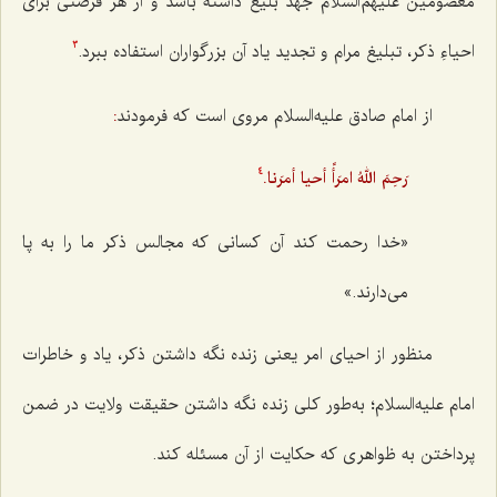
معصومین
علیهم‌السلام جَهد بلیغ داشته باشد و از هر فرصتی برای
احیاءِ ذکر، تبلیغ مرام و تجدید یاد آن بزرگواران استفاده ببرد.
3
از امام صادق علیه‌السلام مروی است که فرمودند
:
رَحِمَ اللهُ امرَأً أحيا أمرَنا.
4
«خدا رحمت کند آن کسانی که مجالس ذکر ما را به پا
می‌دارند.»
منظور از احيای امر يعنى زنده نگه داشتن ذكر، ياد و خاطرات
امام عليه‌السلام؛ به‌طور كلى زنده نگه‌ داشتن حقيقت ولايت در ضمن
پرداختن به ظواهرى كه حكايت از آن مسئله كند.