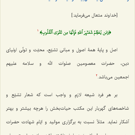
[خداوند متعال می‌فرماید:]
﴿وَمَن يُعَظِّمۡ شَعَـٰٓئِرَ ٱللَهِ فَإِنَّهَا مِن تَقۡوَى ٱلۡقُلُوبِ﴾
.
1
اصل و پایۀ همۀ اصول و
مبانی تشیّع، محبّت و تولّی اولیای
دین، حضرات معصومین صلوات الله و سلامه علیهم
اجمعین
می‌باشد.
2
بر هر فرد شیعه لازم و واجب است که شعار تشیّع و
شاخصه‌های گهربار این مکتب حیات‌بخش
را هرچه بیشتر و بهتر
آشکار نماید. مثلاً نسبت به برگزاری موالید و ایّام شهادت حضرات