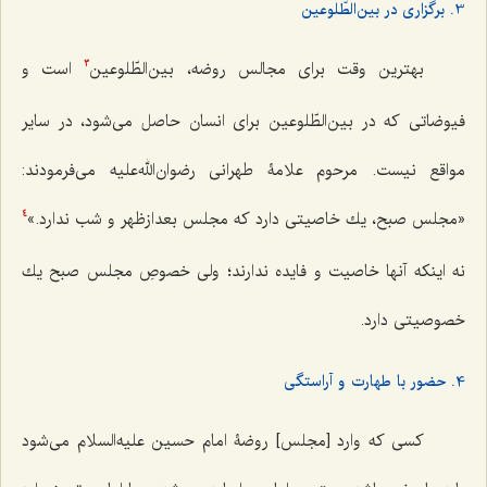
3. برگزاری در بین‌الطّلوعین
بهترین وقت برای مجالس روضه، بین‌الطّلوعین
است و
3
فیوضاتی که در بین‌الطّلوعین برای انسان حاصل می‌شود، در سایر
مواقع نیست. مرحوم علامۀ طهرانی رضوان‌الله‌علیه می‌فرمودند:
«مجلس صبح، یك خاصیتی دارد كه مجلس بعدازظهر و شب ندارد.»
4
نه اینكه آنها خاصیت و فایده ندارند؛ ولی خصوصِ مجلس صبح یك
خصوصیتی دارد.
4. حضور با طهارت و آراستگی
کسی که وارد [مجلس] روضۀ امام حسین علیه‌السلام می‌شود