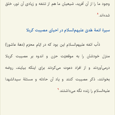
وجود ما را از آن‌ آفريد، شيعيان ما هم از تتمّه و زيادى آن نور، خلق
شده‌اند.
8
سیرۀ ائمۀ هُدیٰ علیهم‌السلام در احیای مصیبت کربلا
دَأب ائمّه علیهم‌السلام اين بود كه در ايّام محرّم (دهۀ عاشورا)
منزل خودشان را به موقعيّت حزن و اندوه بر مصيبت كربلا
درمى‌آوردند و از افراد دعوت مى‌كردند براى اينكه بيايند، روضه
بخوانند، ذكر مصيبت كنند و ياد آن حادثه و مسئلۀ سيدالشهدا
عليه‌السلام را زنده نگه‌ مى‌‌داشتند.
9