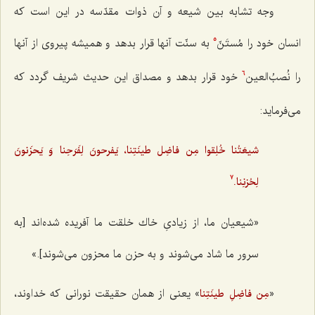
وجه تشابه بين شيعه و آن ذوات مقدّسه در اين است كه
انسان خود را مُستَنّ
به سنّت آنها قرار بدهد و هميشه پيروى از آنها
5
را نُصبُ‌العين
خود قرار بدهد و مصداق این حدیث شریف گردد که
6
می‌فرماید:
شيعَتُنا خُلِقوا مِن فاضِل طينَتِنا، يَفرحونَ لِفَرَحِنا وَ يَحزَنونَ
لِحُزنِنا.
7
«شيعيان ما، از زيادىِ خاك خلقت ما آفريده شده‌اند [به
سرور ما شاد می‌شوند و به حزن ما محزون می‌شوند].»
«
» يعنى از همان حقيقت نورانى كه خداوند،
مِن فاضِلِ طینَتِنا