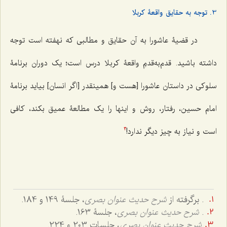
3. توجه به حقایق واقعۀ کربلا
در قضیۀ عاشورا به آن حقایق و مطالبی که نهفته است توجه
داشته باشید. قدم‌‌به‌قدمِ‌ واقعۀ كربلا درس است؛ یک دوران برنامۀ
سلوکی در داستان عاشورا [هست و] همین‎قدر [اگر انسان] بیاید برنامۀ
امام حسین، رفتار، روش و اینها را یک مطالعۀ عمیق بکند، کافی
است و نیاز به چیز دیگر ندارد!
3
. برگرفته از
شرح حدیث عنوان بصری
، جلسۀ 149 و 184.
.
شرح حدیث عنوان بصری
، جلسۀ 163.
.
شرح حدیث عنوان بصری
، جلسات 203 و 224.