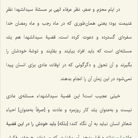
در ايام محرّم و صفر، نظر عرفاء الهى بر مسئلۀ سيدالشهدا نظرِ
غنيمت بود؛ يعنى همان‌طورى كه در ماه رجب و ماه رمضان خدا
سفره‌اى گسترده و دعوت کرده است، قضيۀ سيدالشهدا هم يك
مسئله‌اى است كه بايد افراد بيايند و بقاپند و توشۀ خودشان را
بگيرند و آن تحول و دگرگونى كه در اوقات عادى براى انسان پيدا
نمى‌شود در اين زمان آن را انجام بدهند.
خيلى عجيب است! اين قضيۀ سيدالشهداء مسئله‌ى عادى
نيست و به‌عنوان يك كار روزمره و عادت و [صرفاً به‌عنوان] احياء
شعائر انسان نبايد به آن نگاه كند؛ [بلکه]
بايد خودش را در اين قضيۀ
عاشورا بيندازد و قرار بدهد.
آن مقدارى كه مى‌تواند، هرچقدر فكرش