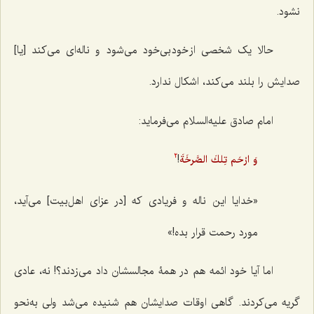
نشود.
حالا یک شخصی از خود بی‌خود می‌شود و ناله‌ای می‌کند [یا]
صدایش را بلند می‌کند، اشکال ندارد.
امام صادق علیه‌السلام می‌فرماید:
!
وَ ارْحَم تِلكَ الصَّرخَةَ
2
«خدایا این ناله و فریادی که [در عزای اهل‌بیت] می‌آید،
مورد رحمت قرار بده!»
اما آیا خود ائمه هم در همۀ مجالسشان داد می‌زدند؟! نه، عادی
گریه می‌کردند. گاهی اوقات صدایشان هم شنیده می‌شد ولی به‌نحو