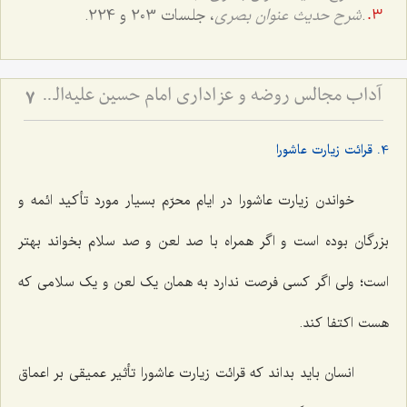
.
شرح حدیث عنوان بصری
، جلسات 203 و 224.
آداب مجالس روضه و عزاداری امام حسین علیه‌السلام - و توصیه‌های بزرگان دربارۀ ماه‌های محرّم و صفر
7
4. قرائت زیارت عاشورا
خواندن زیارت عاشورا در ایام محرّم بسیار مورد تأکید ائمه و
بزرگان بوده است و اگر همراه با صد لعن و صد سلام بخواند بهتر
است؛ ولی اگر کسی فرصت ندارد به همان یک لعن و یک سلامی که
هست اکتفا کند.
انسان باید بداند که قرائت زیارت عاشورا تأثیر عمیقی بر اعماق