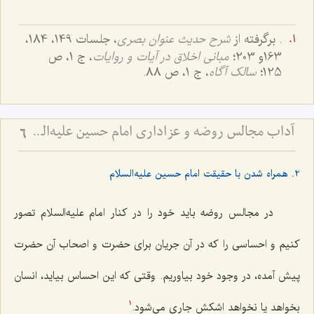
. برگرفته از
شرح حدیث عنوان بصری
، جلسات 149، 184،
163و 203؛
مبانی اخلاق در آیات و روایات
، ج 1، ص
125؛
سالک آگاه
، ج 1، ص 88.
آداب مجالس روضه و عزاداری امام حسین علیه‌السلام - و توصیه‌های بزرگان دربارۀ ماه‌های محرّم و صفر
6
2. همراه شدن با حقیقت امام حسین علیه‌السلام
در مجالس روضه باید خود را در کنار امام علیه‌السلام تصور
کنیم و احساسی را که در آن جریان برای حضرت و اصحاب آن حضرت
پیش آمده، در وجود خود بیاوریم. وقتی که این احساس بیاید، انسان
بخواهد یا نخواهد اشکش جاری می‌شود.
1