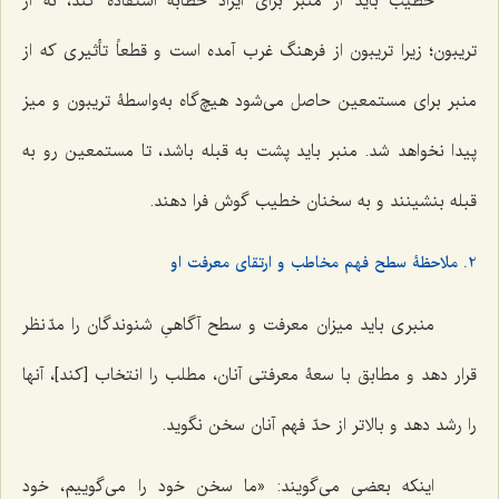
خطیب باید از منبر برای ایراد خطابه استفاده کند، نه از
تریبون؛ زیرا تریبون از فرهنگ غرب آمده است و قطعاً تأثیری که از
منبر برای مستمعین حاصل می‌شود هیچ‌گاه به‌واسطۀ تریبون و میز
پیدا نخواهد شد. منبر باید پشت به قبله باشد، تا مستمعین رو به
قبله بنشینند و به سخنان خطیب گوش فرا دهند.
2. ملاحظۀ سطح فهم مخاطب و ارتقای معرفت او
منبری باید میزان معرفت و سطح آگاهیِ شنوندگان را مدّ نظر
قرار دهد و مطابق با سعۀ معرفتی آنان، مطلب را انتخاب [کند]، آنها
را رشد دهد و بالاتر از حدّ فهم آنان سخن نگوید.
اینکه بعضی می‌گویند: «ما سخن خود را می‌گوییم، خود