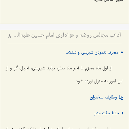
آداب مجالس روضه و عزاداری امام حسین علیه‌السلام - و توصیه‌های بزرگان دربارۀ ماه‌های محرّم و صفر
8
8. مصرف ننمودن شیرینی و تنقلات
از اول ماه محرّم تا آخر ماه صفر، نباید شیرینی، آجیل، گز و از
این امور به منزل آورده شود.
ج) وظایف سخنران
1. حفظ سنّت منبر