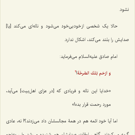
نشود.
حالا یک شخصی از خود بی‌خود می‌شود و ناله‌ای می‌کند [یا]
صدایش را بلند می‌کند، اشکال ندارد.
امام صادق علیه‌السلام می‌فرماید:
!
وَ ارْحَم تِلكَ الصَّرخَةَ
2
«خدایا این ناله و فریادی که [در عزای اهل‌بیت] می‌آید،
مورد رحمت قرار بده!»
اما آیا خود ائمه هم در همۀ مجالسشان داد می‌زدند؟! نه، عادی
گریه می‌کردند. گاهی اوقات صدایشان هم شنیده می‌شد ولی به‌نحو