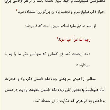
معصومین
علیهم‌السلام جَهد بلیغ داشته باشد و از هر فرصتی برای
احیاءِ ذکر، تبلیغ مرام و تجدید یاد آن بزرگواران استفاده ببرد.
3
از امام صادق علیه‌السلام مروی است که فرمودند
:
رَحِمَ اللهُ امرَأً أحيا أمرَنا.
4
«خدا رحمت کند آن کسانی که مجالس ذکر ما را به پا
می‌دارند.»
منظور از احيای امر يعنى زنده نگه داشتن ذكر، ياد و خاطرات
امام عليه‌السلام؛ به‌طور كلى زنده نگه‌ داشتن حقيقت ولايت در ضمن
پرداختن به ظواهرى كه حكايت از آن مسئله كند.