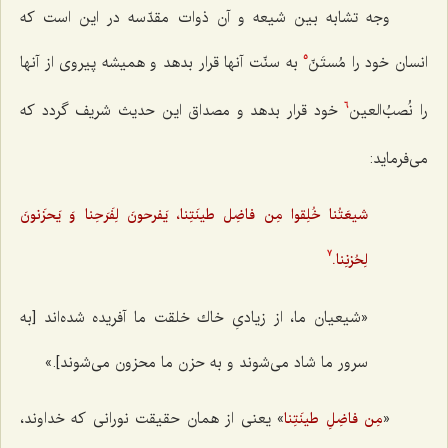
وجه تشابه بين شيعه و آن ذوات مقدّسه در اين است كه
انسان خود را مُستَنّ
به سنّت آنها قرار بدهد و هميشه پيروى از آنها
5
را نُصبُ‌العين
خود قرار بدهد و مصداق این حدیث شریف گردد که
6
می‌فرماید:
شيعَتُنا خُلِقوا مِن فاضِل طينَتِنا، يَفرحونَ لِفَرَحِنا وَ يَحزَنونَ
لِحُزنِنا.
7
«شيعيان ما، از زيادىِ خاك خلقت ما آفريده شده‌اند [به
سرور ما شاد می‌شوند و به حزن ما محزون می‌شوند].»
«
» يعنى از همان حقيقت نورانى كه خداوند،
مِن فاضِلِ طینَتِنا