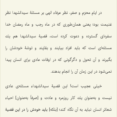
در ايام محرّم و صفر، نظر عرفاء الهى بر مسئلۀ سيدالشهدا نظرِ
غنيمت بود؛ يعنى همان‌طورى كه در ماه رجب و ماه رمضان خدا
سفره‌اى گسترده و دعوت کرده است، قضيۀ سيدالشهدا هم يك
مسئله‌اى است كه بايد افراد بيايند و بقاپند و توشۀ خودشان را
بگيرند و آن تحول و دگرگونى كه در اوقات عادى براى انسان پيدا
نمى‌شود در اين زمان آن را انجام بدهند.
خيلى عجيب است! اين قضيۀ سيدالشهداء مسئله‌ى عادى
نيست و به‌عنوان يك كار روزمره و عادت و [صرفاً به‌عنوان] احياء
شعائر انسان نبايد به آن نگاه كند؛ [بلکه]
بايد خودش را در اين قضيۀ