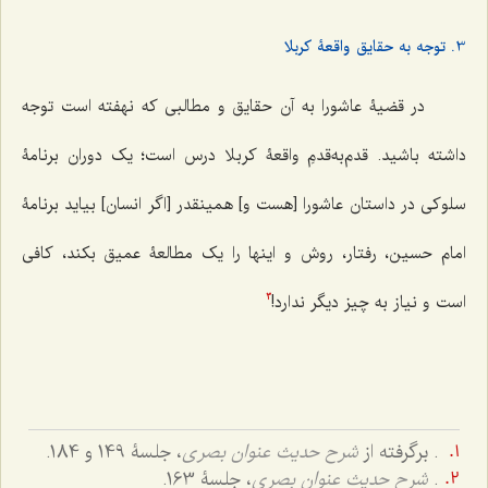
3. توجه به حقایق واقعۀ کربلا
در قضیۀ عاشورا به آن حقایق و مطالبی که نهفته است توجه
داشته باشید. قدم‌‌به‌قدمِ‌ واقعۀ كربلا درس است؛ یک دوران برنامۀ
سلوکی در داستان عاشورا [هست و] همین‎قدر [اگر انسان] بیاید برنامۀ
امام حسین، رفتار، روش و اینها را یک مطالعۀ عمیق بکند، کافی
است و نیاز به چیز دیگر ندارد!
3
. برگرفته از
شرح حدیث عنوان بصری
، جلسۀ 149 و 184.
.
شرح حدیث عنوان بصری
، جلسۀ 163.