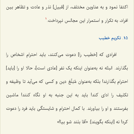
اکتفا نمود و به عناوین مختلف، از [قبیل] نذر و عادت و تظاهر بین
افراد، به تکرار و استمرار این مجالس نپرداخت.
1
15. تکریم خطیب
افرادی که [خطیب را] دعوت می‌کنند، باید احترام اشخاص را
بگذارند. البتّه نه به‌عنوان اینکه یک نفر [عادی است]، حالا او را [باید]
احترام بگذارند! بلکه به‌عنوان مُبَلّغ دین و کسی که می‌آید تا وظیفه و
تکلیف را ادای کند! باید به این جنبه به او نگاه کنند! ماشین
بفرستند و او را بیاورند. با کمال احترام و شایستگی باید فرد را دعوت
کرد! نه [اینکه بگویند]: «آقا بلند شو بیا!»