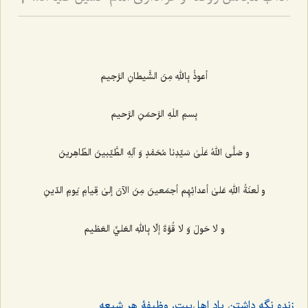
2
أعوذُ بِاللهِ مِنَ الشَّيطانِ الرَّجيم‌
بِسمِ اللَهِ الرَّحمَنِ الرَّحيم‌
و صَلَّى اللهُ عَلَىٰ سَيِّدِنا مُحَمَّدٍ وَ آلِهِ الطَّيِّبينَ الطّاهِرينَ‌
و لَعنَةُ اللهِ عَلیٰ أعدائِهِم أجمَعينَ مِنَ الآنَ إلىٰ قِيامِ يَومِ الدّينِ
و لا حَولَ وَ لا قُوَّةَ إلّا بِاللهِ العَليِّ العَظيم‌
زنده نگه ‌داشتن یاد اهل‌بیت، وظیفۀ هر شیعه