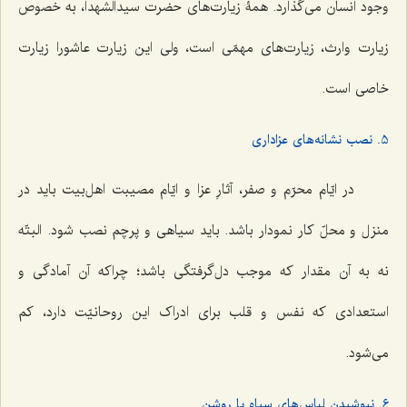
وجود انسان می‌گذارد. همۀ زیارت‌های حضرت سیدالشهدا، به خصوص
زیارت وارث، زیارت‌های مهمّی است، ولی این زیارت عاشورا زیارت
خاصی است.
5. نصب نشانه‌های عزاداری
در ایّام محرّم و صفر، آثارِ عزا و ایّام مصیبت اهل‌بیت باید در
منزل و محلّ کار نمودار باشد. باید سیاهی و پرچم نصب شود. البتّه
نه به آن مقدار که موجب دل‌گرفتگی باشد؛ چراکه آن آمادگی و
استعدادی که نفس و قلب برای ادراک این روحانیّت دارد، کم
می‌شود.
6. نپوشیدن لباس‌های سیاه یا روشن