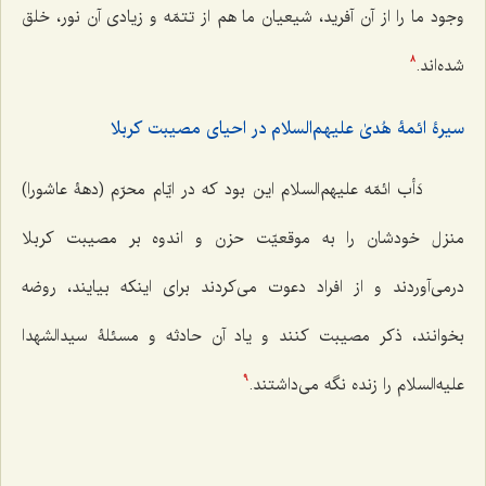
وجود ما را از آن‌ آفريد، شيعيان ما هم از تتمّه و زيادى آن نور، خلق
شده‌اند.
8
سیرۀ ائمۀ هُدیٰ علیهم‌السلام در احیای مصیبت کربلا
دَأب ائمّه علیهم‌السلام اين بود كه در ايّام محرّم (دهۀ عاشورا)
منزل خودشان را به موقعيّت حزن و اندوه بر مصيبت كربلا
درمى‌آوردند و از افراد دعوت مى‌كردند براى اينكه بيايند، روضه
بخوانند، ذكر مصيبت كنند و ياد آن حادثه و مسئلۀ سيدالشهدا
عليه‌السلام را زنده نگه‌ مى‌‌داشتند.
9