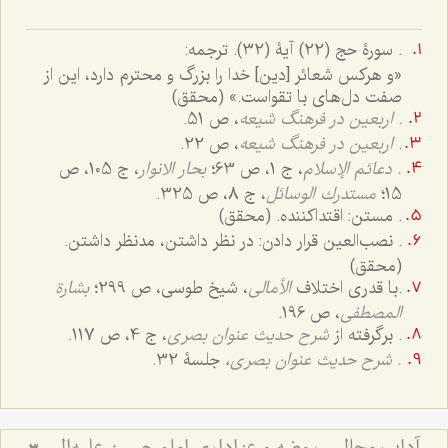
.
سورۀ حج (22) آیۀ (32). ترجمه:
«و هرکس شعائر [دین] خدا را بزرگ و محترم دارد، این از
صفت دل‌های با تقواست.» (محقق)
.
اربعین در فرهنگ شیعه
، ص 51.
.
اربعین در فرهنگ شیعه
، ص 22.
. دعائم الإسلام
، ج ‌1، ص 63؛
بحار الانوار
، ج 105، ص
15؛
مستدرك الوسائل
، ج 8، ص 325.
. مستن: اقتداکننده. (محقق)
. نصب‌العین قرار دادن: در نظر داشتن، مدنظر داشتن.
(محقق)
.
با قدری اختلاف
الأمالی
، شیخ طوسی، ص 299؛
بشارة
المصطفى
، ص 196.
. برگرفته از
شرح حدیث عنوان بصری
، ج 4، ص 117.
.
شرح حدیث عنوان بصری،
جلسۀ 32.