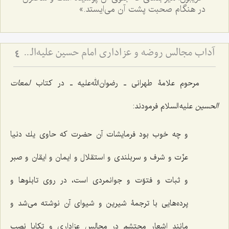
در هنگام صحبت پشت آن می‌ایستد.»
آداب مجالس روضه و عزاداری امام حسین علیه‌السلام - و توصیه‌های بزرگان دربارۀ ماه‌های محرّم و صفر
4
مرحوم علامۀ طهرانی ـ رضوان‌الله‌علیه ـ در کتاب
لمعات
الحسین
علیه السلام فرمودند:
و چه خوب بود فرمایشات آن حضرت كه حاوى‌ یك دنیا
عزّت و شرف و سربلندى و استقلال و ایمان و ایقان و صبر
و ثبات و فتوّت و جوانمردى است، در روى تابلوها و
پرده‌هایى با ترجمۀ شیرین و شیواى آن نوشته مى‌شد و
مانند اشعار محتشم در مجالس عزادارى و تكایا نصب