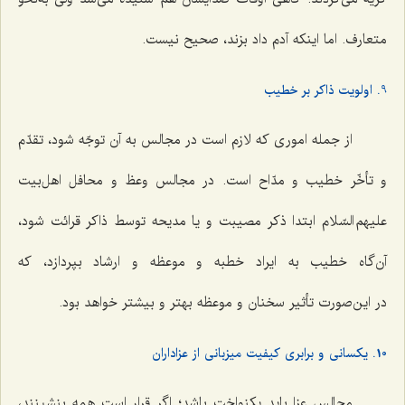
متعارف. اما اینکه آدم داد بزند، صحیح نیست.
9. اولویت ذاکر بر خطیب
از جمله اموری که لازم است در مجالس به آن توجّه شود، تقدّم
و تأخّر خطیب و مدّاح است. در مجالس وعظ و محافل اهل‌بیت
علیهم السّلام ابتدا ذکر مصیبت و یا مدیحه توسط ذاکر قرائت شود،
آن‌گاه خطیب به ایراد خطبه و موعظه و ارشاد بپردازد، که
در این‌صورت تأثیر سخنان و موعظه بهتر و بیشتر خواهد بود.
10. یکسانی و برابری کیفیت میزبانی از عزاداران
مجالس عزا باید یکنواخت باشد؛ اگر قرار است همه بنشینند،