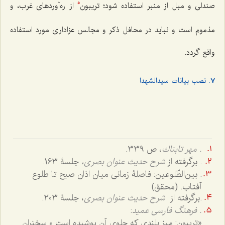
صندلی و مبل از منبر استفاده شود؛ تریبون
از ره‌آوردهای غرب، و
5
مذموم است و نباید در محافل ذکر و مجالس عزاداری مورد استفاده
واقع گردد.
7. نصب بیانات سیدالشهدا
. مهر تابناك
، ص 339.
. برگرفته از
شرح حدیث عنوان بصری،
جلسۀ 163.
. بین‌الطّلوعین: فاصلۀ زمانی میان اذان صبح تا طلوع
آفتاب. (محقق)
.برگرفته از
شرح حدیث عنوان بصری
، جلسۀ 203.
. فرهنگ فارسی عمید
:
«تریبون: میز بلندی که جلوی آن پوشیده است و سخنران