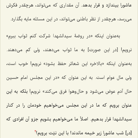
عاشورا بيندازد و قرار بدهد.
آن مقدارى كه مى‌تواند، هرچقدر فكرش
مى‌رسد، هرچقدر از نظر باطنى مى‌تواند، در اين مسئله مايه بگذارد.
به‌عنوان اينكه «در روضۀ سيدالشهدا شركت كنم ثواب ببرم»
نرويم! [در این صورت] به ما ثواب مى‌دهند، ولى كم مى‌دهند.
به‌عنوان اينكه «بالاخره اين شعائر حفظ بشود» نرويم! خوب است،
ولى مال عوام است. به اين عنوان كه «در اين مجلس امام حسین
حال آدم عوض مى‌شود و حال‌و‌هوا فرق مى‌كند» نرويم!
بلكه به اين
عنوان برويم كه ما در اين مجلس مى‌خواهيم خودمان را در كنار
سيدالشهدا قرار بدهيم. اصلاً ما مى‌خواهيم بشويم جزو آن افرادى كه
[در] شب عاشورا زير خيمه ماندند! با اين نيّت برويم!
2