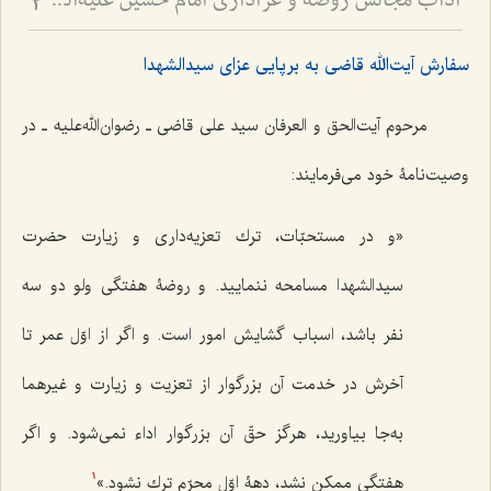
آداب مجالس روضه و عزاداری امام حسین علیه‌السلام - و توصیه‌های بزرگان دربارۀ ماه‌های محرّم و صفر
3
سفارش آیت‌الله قاضی به برپایی عزای سیدالشهدا
مرحوم آیت‌الحق و العرفان سید علی قاضی ـ رضوان‌الله‌علیه ـ در
وصیت‌نامۀ خود می‌فرمایند:
«و در مستحبّات، ترك تعزيه‌دارى و زيارت حضرت
سيدالشهدا مسامحه ننماييد. و روضۀ هفتگى ولو دو سه
نفر باشد، اسباب گشايش امور است. و اگر از اوّل عمر تا
آخرش در خدمت آن بزرگوار از تعزيت و زيارت و غيرهما
به‌جا بياوريد، هرگز حقّ آن بزرگوار اداء نمى‌شود. و اگر
هفتگى ممكن نشد، دهۀ اوّل محرّم ترك نشود.»
1