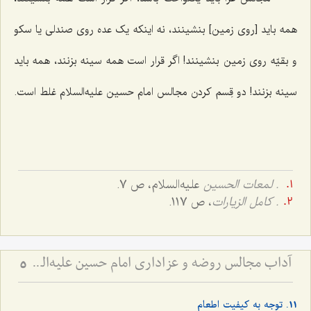
همه باید [روی زمین] بنشینند، نه اینکه یک عده روی صندلی یا سکو
و بقیّه روی زمین بنشینند! اگر قرار است همه سینه بزنند، همه باید
سینه بزنند! دو قِسم کردن مجالس امام حسین علیه‌السلام غلط است.
. لمعات الحسین
علیه‌السلام، ص 7.
. كامل الزيارات
، ص 117.
آداب مجالس روضه و عزاداری امام حسین علیه‌السلام - و توصیه‌های بزرگان دربارۀ ماه‌های محرّم و صفر
5
11. توجه به کیفیت اطعام