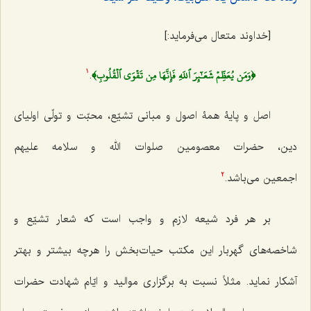
[خداوند متعال می‌فرماید:]
﴿وَمَن يُعَظِّمۡ شَعَـٰٓئِرَ ٱللَهِ فَإِنَّهَا مِن تَقۡوَى ٱلۡقُلُوبِ﴾
.
1
اصل و پایۀ همۀ اصول و
مبانی تشیّع، محبّت و تولّی اولیای
دین، حضرات معصومین صلوات الله و سلامه علیهم
اجمعین
می‌باشد.
2
بر هر فرد شیعه لازم و واجب است که شعار تشیّع و
شاخصه‌های گهربار این مکتب حیات‌بخش
را هرچه بیشتر و بهتر
آشکار نماید. مثلاً نسبت به برگزاری موالید و ایّام شهادت حضرات