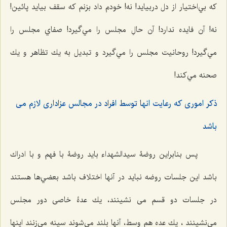
كه بي‌اختيار از دل دربيايد! نه! خودم داد بزنم كه سقف بيايد پائين!
نه! آن فايده ندارد! آن حالِ مجلس را مي‌گيرد! صفاي مجلس را
مي‌گيرد! روحانيت مجلس را مي‌گيرد و تبديل به يك تظاهر و يك
صحنه مي‌كند!
ذكر امورى كه رعايت انها توسط افراد در مجالس عزادارى لازم مى
باشد
پس بنابراين روضۀ سيدالشهداء بايد روضۀ با فهم و با ادراك
باشد اين جلسات روضه نبايد در آنها اختلاف باشد بعضي‌ها هستند
در جلسات دو قسم می نشینند، يك عدۀ خاصی دور مجلس
مي‌نشينند ، يك عده هم وسط، آنها بلند مي‌شوند سينه مي‌زنند اينها