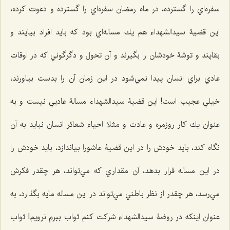
سفره‌اي را گسترده، در ماه رمضان سفره‌اي را گسترده و دعوت كرده،
اين قضيۀ سيدالشهداء هم يك مساله‌اي بود كه بايد افراد بيايند و
بقاپند و توشۀ خودشان را بگيرند و آن تحول و دگرگوني كه در اوقات
عادي براي انسان پيدا نمي‌شود در اين زمان آن را بدست بیاورند،
خيلي عجيب است! اين قضيۀ سيدالشهداء مسالۀ عادیي نيست و به
عنوان يك كار روزمره و عادت و مثلا احياء شعائر انسان نبايد به آن
نگاه كند، بايد خودش را در اين قضيۀ عاشورا بياندازد، بايد خودش را
در اين مساله قرار بدهد، آن مقداري كه مي‌تواند، هر چقدر فكرش
مي‌رسد، هر چقدر از نظر باطني مي‌تواند در اين مساله مايه بگذارد، به
عنوان اينكه در روضۀ سيدالشهداء شركت كنم ثواب ببرم نرويم! ثواب