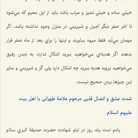
خيلي ساده و خيلي تميز و مرتب باشد بايد از اول محرم كه مي‌شود
تا آخر صفر ديگر آجیل و شيريني در منزل وجود نداشته باشد، اگر
مهمان مي‌آيد فقط ميوه بياورند و اينها را براي بعد از ماه صفر قرار
بدهند اگر هديه‌اي مي‌خواهيد ببريد اشكال ندارد، به ديدن رفيق
مي‌خواهيد برويد هديه ببريد چه اشكال دارد ولی گز و شيريني و ساير
اين چيزها بردن صحيح نيست.
شدت عشق و اتصال قلبی مرحوم علامۀ طهرانی با اهل بیت
علیهم السلام
يادم است يك روز در ايام شهادت حضرت صديقۀ كبري سلام