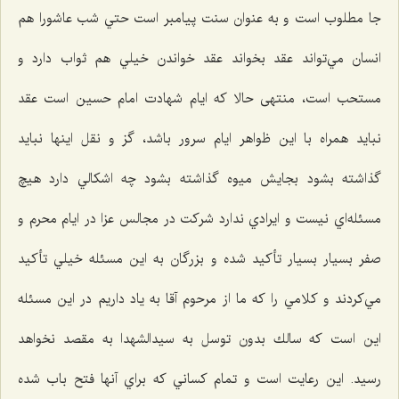
جا مطلوب است و به عنوان سنت پيامبر است حتي شب عاشورا هم
انسان مي‌تواند عقد بخواند عقد خواندن خيلي هم ثواب دارد و
مستحب است، منتهی حالا که ایام شهادت امام حسين است عقد
نبايد همراه با اين ظواهر ايام سرور باشد، گز و نقل اينها نبايد
گذاشته بشود بجايش ميوه گذاشته بشود چه اشكالي دارد هيچ
مسئله‌اي نيست و ايرادي ندارد شركت در مجالس عزا در ايام محرم و
صفر بسيار بسيار تأكيد شده و بزرگان به اين مسئله خيلي تأكيد
مي‌كردند و كلامي را كه ما از مرحوم آقا به ياد داريم در اين مسئله
اين است كه سالك بدون توسل به سيدالشهدا به مقصد نخواهد
رسيد. اين رعايت است و تمام كساني كه براي آنها فتح باب شده