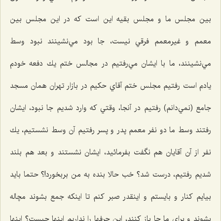
بين مجلس ما و مجلس بقيه اين است كه در این مجلس بين
معمم و غيرمعمم فرقي نيست، جا بود مي‌نشينند نبود وسط
مي‌نشينند، ما با ايشان مي‌رفتيم در مجالس ختم يك دفعه خودم
يادم است رفتيم مجلس ختم آقاي حكيم در بازار تهران همان مسجد
جامع (نمي‌دانم) رفتيم در آنجا، وقتي كه وارد شديم جا نبود، ايشان
رفتند وسط ما دو نفر معمم پدر و پسر رفتيم آن وسط نشستيم، يك
نفر از آن آقايان هم نگفت بفرمائيد، ايشان نشستند و بعد هم بلند
شديم رفتيم، درست شد؟ خب حالا بنده به من بربخورد!؟ حتما بايد
بيايم كنار و بايستم و اينقدر صبر كنم تا اينكه جمع بشوند مچاله
بشوند و برای ما جا باز کنند، اين حرفها را نداريم اينها چيست؟ اينها