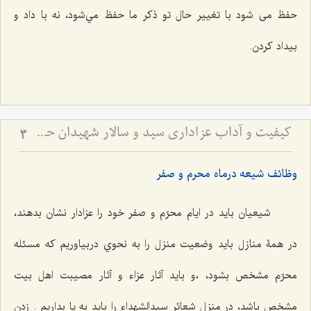
حفظ می شود با تغيير حال تو ذكر ما حفظ مي‌شود، نه با داد و
بيداد كردن.
کیفیت و آداب عزاداری سید و سالار شهیدان حضرت أباعبداللَه الحسین علیه السلام
3
وظائف شيعه درماه محرم و صفر
شيعیان بايد در ايام محرّم و صفر خود را عزادار نشان بدهند،
در همۀ منازل بايد وضعيت منزل را به نحوي دربياوريم كه مسئله
محرّم مشخص بشود، ،و باید آثار عزاء و آثار مصيبت اهل بيت
مشخص باشد، در منزل شعائر سيدالشهداء را بايد به پا بداريم . زدن