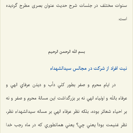
سنوات مختلف در جلسات شرح حدیث عنوان بصری مطرح گردیده
است.
بسم اللَه الرحمن الرحیم
نيت افراد از شركت در مجالس سيدالشهداء
در ايام محرم و صفر بطور كلي دأب و دیدَن عرفاي الهي و
عرفاء باللَه و اولياء الهي نه بر بزرگداشت اين مسالۀ محرم و صفر و نه
بر احياء شعائر بوده، بلکه نظر عرفاء الهي بر مساله سيدالشهداء نظر،
‌نظرِ غنيمت بود! يعني چي؟ يعني همانطوري كه در ماه رجب خدا