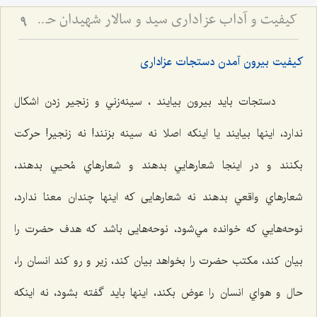
کیفیت و آداب عزاداری سید و سالار شهیدان حضرت أباعبداللَه الحسین علیه السلام
9
کیفیت بیرون آمدن دستجات عزاداری
دستجات بايد بيرون بيايند ، سينه‌زني و زنجير زدن اشكال
ندارد، اينها بيايند يا اينكه اصلا نه سينه بزنند! نه زنجير! حركت
بكنند و در اينجا شعارهایي بدهند و شعارهاي مُحيي بدهند،
شعارهاي واقعي بدهند نه شعارهايی كه اينها چندان معنا ندارد،
نوحه‌هایي که خوانده مي‌شود، نوحه‌هایی باشد كه هدف حضرت را
بيان كند، مكتب حضرت را بخواهد بيان كند، زير و رو كند انسان را،
حال و هواي انسان را عوض بكند، اينها بايد گفته بشود، نه اينكه