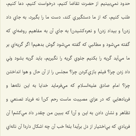
حدود نمي‌بينيم از حضرت تقاضا كنيم، درخواست كنيم، دعا كنيم،
طلب كنيم، كه از ما دستگيري كند، دست ما را بگيرد، به جاي داد
زدن! و بيداد زدن! و نعره‌كشيدن! به جاي آن به مفاهيم روضه‌اي كه
گفته مي‌شود و مطالبي كه گفته مي‌شود گوش بدهيم! اگر گريه‌اي بر
ما مي‌آيد گريه را بكنيم جلوي گريه را نگيريم، بايد گريه بشود ولي
داد زدن چرا؟ فيلم بازي‌كردن چرا؟ مجلس را از آن حال و هوا انداختن
چرا؟ امام صادق عليه‌السلام كه مي‌فرمايد خدايا به اين ناله‌ها و
فريادهایي كه در عزاي مصيبت ماست رحم كن! نه فرياد تصنعي و
تظاهر و نشان دادن به اين و آن! كه ببين من چقدر داد مي‌كشم! آن
فريادي كه بي‌اختيار از دل برآيد! بله! خب آن چه اشكال دارد! آن ناله‌اي