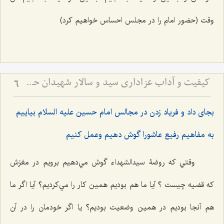
وقت (حضور امام را در مجلس احساس خواهیم کرد)
کیفیت و آداب عزاداری سید و سالار شهیدان حضرت أباعبداللَه الحسین علیه السلام
6
بجاى داد و فرياد زدن در مجالس امام حسين عليه السلام بياييم
به مفاهيم رفيع عاشورا گوش دهيم وعمل كنيم
وقتي كه روضۀ سيدالشهداء گوش مي‌دهيم برويم در مغزش
که قضيه چیست ؟ آيا ما هم بوديم همين كار را مي‌كرديم؟ آيا اگر ما
هم آنجا بوديم در همين وضعيت بوديم؟ يا اگر خودمان را در آن