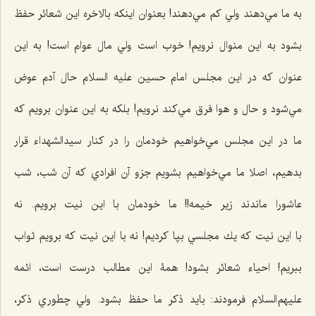
به ما مي‌دهند ولي كم مي‌دهند! بعنوان اينكه بالاخره اين شعائر حفظ
بشود به اين منوال نرويم! خوب است ولي مال عوام است! به اين
عنوان كه در اين مجلس امام حسين علیه السلام حال آدم عوض
مي‌شود و حال و هوا فرق مي‌كند نرويم! بلکه به اين عنوان برويم كه
ما در اين مجلس مي‌خواهيم خودمان را در كنار سيدالشهدا‌ء‌ قرار
بدهيم، اصلا ما مي‌خواهيم بشويم جزو آن افرادي كه آن شب،‌ شب
عاشورا ماندند زير خيمه!! ما خودمان با اين نيت برويم. نه
با این نيت كه يك مجلسي بپا كرديم! نه با اين نيت كه برويم ثواب
ببريم! احياء شعائر بشود! همۀ این مطالب درست است، ائمه
عليهم‌السلام فرمودند: بايد ذكر ما حفظ بشود. ولي چطوري ذكر،