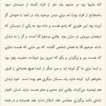
اللَه علیها بود در مشهد يك نفر از افراد (البته از دوستان نبود
باصطلاح از افراد بود) آمد براي ديدن مرحود والد در آنجا با خودش گز
آورده بود اين طوري كه يادم هست و داده بود به يكي از دوستان كه
درهمان بیرونی در منزل بود. وقتي مرحوم آقا آمدند و گز را به ایشان
دادند مرحوم آقا به همان شخص گفتند كه ببر جایي كه هست منزلي
كه هست ببر و برگردان و بگو كه امروز روز شهادت حضرت زهرا بود
و شما براي ما گز آورده ايد و من ديگر از شما هيچ هديه‌اي را قبول
نخواهم كرد. البته شايد يك مسائل ديگري هم بوده است. خود ايشان
هم توصيه مي‌كردند وقتي ايام محرم و صفر هست نبايد انسان اظهار
شادي بكند برگزاري مجالس عقد اشكال ندارد عقد هميشه و در همه