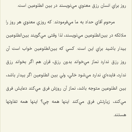
روز براي انسان رزق معنوي مي‌نويسند در بين الطلوعين است.
مرحوم آقاي حداد به ما مي‌فرمودند: كه روزي معنوي هر روز را
ملائكه در بين‌الطلوعين مي‌نويسند، لذا وقتی مي‌گويند بين‌الطلوعين
بيدار باشيد براي اين است. كسي كه بين‌الطلوعين خواب است آن
روز رزق ندارد نماز مي‌خواند بدون رزق، قران هم اگر بخواند رزق
ندارد، فايده‌اي ندارد مي‌شود خالي، ولي بين الطلوعين اگر بيدار باشد،
بين الطلوعين متوجه باشد، نماز آن روزش فرق مي‌كند دعايش فرق
مي‌كند، زيارتش فرق مي‌كند اينها همه چي؟ اينها همه تفاوتها
هستند.