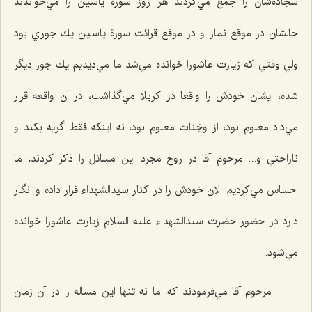
سجاده‌شان را جمع مي‌كردند هر روز سورۀ ياسين را مي‌خواندند
حالشان در موقع نماز و در موقع قرائت سورۀ ياسين يك جوري بود
ولي وقتي كه زيارت عاشورا خوانده مي‌شد ما مي‌ديديم يك جور ديگر
شده، ايشان خودش را واقعا در كربلا مي‌گذاشت، در آن واقعه قرار
مي‌داد معلوم بود، از وَجَنات معلوم بود، نه اينكه فقط گريه بكند و
ناراحتي و... مرحوم آقا در روح مجرد اين مسائل را ذكر كردند، ما
احساس مي‌كرديم الان خودش را در كنار سيدالشهداء قرار داده و انگار
دارد در حضور حضرت سیدالشهداء علیه السلام زيارت عاشورا خوانده
مي‌شود.
مرحوم آقا مي‌فرمودند كه: ما نه ‌تنها اين مساله را در آن زمان