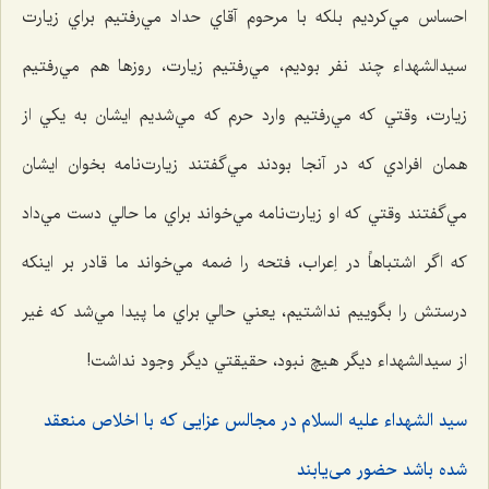
احساس مي‌كرديم بلكه با مرحوم آقاي حداد مي‌رفتيم براي زيارت
سيدالشهداء ‌چند نفر بوديم، مي‌رفتيم زيارت، روزها هم مي‌رفتيم
زيارت، وقتي كه مي‌رفتيم وارد حرم كه مي‌شديم ايشان به يكي از
همان افرادي كه در آنجا بودند مي‌گفتند زيارت‌نامه بخوان ايشان
مي‌گفتند وقتي كه او زيارت‌نامه مي‌خواند براي ما حالي دست مي‌داد
كه اگر اشتباهاً ‌در اِعراب، فتحه را ضمه مي‌خواند ما قادر بر اينكه
درستش را بگوييم نداشتيم، يعني حالي براي ما پيدا مي‌شد كه غير
از سيدالشهداء ديگر هیچ نبود، حقيقتي ديگر وجود نداشت!
سيد الشهداء عليه السلام در مجالس عزايى كه با اخلاص منعقد
شده باشد حضور مى‌يابند