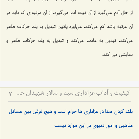
از حال آدم مي‌گيرد از آن نيت آدم مي‌گيرد، از آن مرتبه‌اي كه بايد در
آن مرتبه باشد كم مي‌كند، مي‌آورد پائين تبديل به يك حركات ظاهر
مي‌كند، تبديل به عادت مي‌كند و تبديل به يك حركات ظاهر و
نمايشی می کند.
کیفیت و آداب عزاداری سید و سالار شهیدان حضرت أباعبداللَه الحسین علیه السلام
7
بلند کردن صدا در عزاداری ها حرام است و هیچ فرقی بین مسائل
مذهبی و امور دنیوی در این موارد نیست