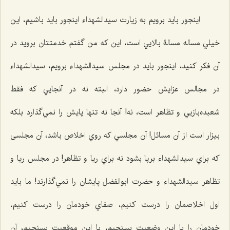
اينجور بايد برويم به زيارت سيدالشهداء اينجور بايد باشیم، اين
خيلي مساله مسالۀ بالايي است، اين كه من گفتم خدمتتان برويد در
آن فكر كنيد، اينجور بايد در مجلس سيدالشهداء برویم،‌ سيدالشهداء
در مجالس عزايش حضور دارد، البته نه در آنجايي كه فقط
شعبده‌بازيي و تظاهر است، نه! آنجا نه ‌تنها پايش را نمي‌گذارد بلكه
بیزار است از آن مسائل! آن مجلسي كه روي اخلاص باشد، آن مجلسی
که براي سيدالشهداء برپا بشود نه براي ريا و تظاهر! در مجلس ريا و
تظاهر سيدالشهداء و حضرت ابوالفضل پايشان را نمي‌گذارند! ما باید
اول اخلاصمان را درست كنيم، صفاي خودمان را درست كنيم،
خودمان را با اين وضعيت بسنجيم، با اين موقعيت بسنجيم، آن