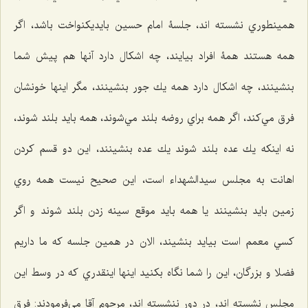
همينطوري نشسته اند، جلسۀ امام حسين بایديكنواخت باشد، اگر
همه هستند همۀ افراد بيايند، چه اشكال دارد آنها هم پيش شما
بنشينند، چه اشكال دارد همه يك جور بنشينند، مگر اينها خونشان
فرق مي‌كند، اگر همه براي روضه بلند مي‌شوند، همه بايد بلند شوند،
نه اينكه يك عده بلند شوند يك عده بنشينند، اين دو قسم كردن
اهانت به مجلس سيدالشهداء است، اين صحيح نيست همه روي
زمين بايد بنشينند یا همه بايد موقع سينه زدن بلند شوند و اگر
كسي معمم است بيايد بنشيند، الان در همين جلسه كه ما داريم
فضلا و بزرگان، اين را شما نگاه بكنيد اينها اينقدري كه در وسط اين
مجلس نشسته اند، در دور ننشسته اند، مرحوم آقا مي‌فرمودند: فرق