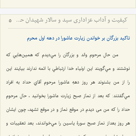
کیفیت و آداب عزاداری سید و سالار شهیدان حضرت أباعبداللَه الحسین علیه السلام
5
تاكيد بزرگان بر خواندن زيارت عاشورا در دهه اول محرم
من حالِ مرحوم والد و بزرگان را مي‌دیدم که همين‌هايي كه
نوشتند و مي‌گويند اين اولياء ‌خدا ارتباطي با ائمه ندارند بيايند اين
را از من بشنوند هر روز دههِ عاشورا مرحوم آقاي حداد به افراد
مي‌گفتند: كه بعد از نماز صبح زيارت عاشورا بخوانيد ، حالِ مرحوم
حداد را كه من می دیدم در موقع نماز و در موقع تشهد، چون ايشان
هر روز بعداز نماز صبح سورۀ ياسين را مي‌خواندند، بعد تعقيبات و