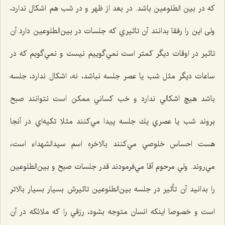
که در بين الطلوعین باشد. در بعد از ظهر و در شب هم اشكال ندارد،
ولی اين را رفقا بدانند آن تاثيري كه جلسات در بين‌الطلوعين دارد آن
تاثير در اوقات ديگر كمتر است نمي‌گوييم نيست و نمي‌گويم كه در
ساعات ديگر مثل شب یا عصر جلسه نباشد، نه، اشكال ندارد، جلسه
باشد هيچ اشكالي ندارد و خب كساني ممكن است نتوانند صبح
بروند شب يا عصري يك جلسه پيدا مي‌كنند مثلا تكيه‌اي در آ‌نجا
هست احساس خلوصي مي‌كنند بالاخره اسم سيدالشهداء است،
مي‌روند. ولي مرحوم آقا مي‌فرمودند قدر جلسات صبح و بين‌الطلوعين
را بدانيد آن تأثير در جلسه بين‌الطلوعين تاثيرش بسيار بسيار بالاتر
است و خصوصا اينكه انسان متوجه بشود، رزقي را كه ملائكه در آن