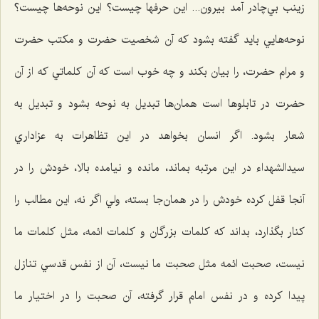
زينب بي‌چادر آمد بيرون... اين حرفها چيست؟ اين نوحه‌ها چيست؟
نوحه‌هايي بايد گفته بشود كه آن شخصيت حضرت و مكتب حضرت
و مرام حضرت، را بیان بکند و چه خوب است كه آن كلماتي كه از آن
حضرت در تابلوها است همان‌ها تبديل به نوحه بشود و تبديل به
شعار بشود. اگر انسان بخواهد در اين تظاهرات به عزاداري
سيدالشهداء‌ در اين مرتبه بماند، مانده و نيامده بالا، خودش را در
آنجا قفل كرده خودش را در همان‌جا بسته، ولي اگر نه، اين مطالب را
كنار بگذارد، بداند که كلمات بزرگان و كلمات ائمه، مثل كلمات ما
نيست، صحبت ائمه مثل صحبت ما نيست، آن از نفس قدسي تنازل
پيدا كرده و در نفس امام قرار گرفته، آن صحبت را در اختيار ما