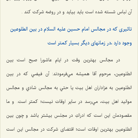
آن لباس شسته شده است بايد بيايد و در روضه شركت كند .
تاثيرى كه در مجالس امام حسين عليه السلام در بين الطلوعين
وجود دارد ،در زمانهاى ديگر بسیار کمتر است
در مجالس بهترين وقت در ايام عاشورا صبح است بين
الطلوعین، مرحوم آقا هميشه مي‌فرمودند: آن فيضي كه در بين
الطلوعین به عزاداران اهل بيت يا حتي به مجالس شادي و مجالس
مواليد اهل بيت، مي‌رسد در ساير اوقات نيست؛ كمتر است. و ما
مقصودمان این است که ادراكِ در مجلس بيشتر باشد و چون بين
الطلوعین بهترين اوقات است؛ اقتضای شرکت در مجالس این است