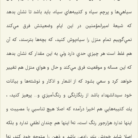
سياهي‌ها و پرچم سياه و كتيبه‌هاي سياه، بايد باشد تا نشان بدهد
كه شيعۀ اميرالمؤمنين در اين ايام وضعيتش فرق مي‌كند
نمي‌گوييم تمام منزل را سياه‌پوش كنيد، كه بچه‌ها بترسند، که آن
هم غلط است هر چيزي حدي دارد ولي به این مقدار كه نشان بدهد
كه این مساله و موقعیت فرق مي‌كند و حال و هواي منزل هم تغيير
خواهد كرد و سعي بشود كه از اشعار و اذكار و نوشته‌ها و بیانات
خود سيدالشهداء باشد از رنگارنگی و رنگ‌آميزي و... پرهیز کنید، ،
يك كتيبه‌هایي هم اخيرا درآمده كه اصلا هيچ تناسبي با مصيبت و
اينها ندارد هزارجور رنگ است، نه! اينها هم چندان لطفي ندارد و بلكه
اصلا شاید خودش يك رادعی ‌باشد و ذهن را متوجه خود كند، نه!