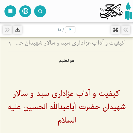
language
view_headline
close
search
10
/
کیفیت و آداب عزاداری سید و سالار شهیدان حضرت أباعبداللَه الحسین علیه السلام
1
هو العلیم
کیفیت و آداب عزاداری سید و سالار
شهیدان حضرت أباعبداللَه الحسین علیه
السلام