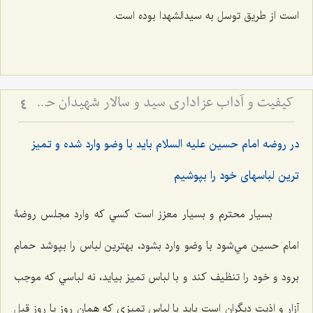
است از طريق توسل به سيدالشهدا بوده است.
کیفیت و آداب عزاداری سید و سالار شهیدان حضرت أباعبداللَه الحسین علیه السلام
4
در روضه امام حسين عليه السلام بايد با وضو وارد شده و تميز
ترين لباسهاى خود را بپوشيم
بسيار محترم و بسيار معزز است كسي كه وارد مجلس روضۀ
امام حسين مي‌شود با وضو وارد بشود، بهترين لباس را بپوشد حمام
برود و خود را تنظيف كند و با لباس تميز بیاید، نه لباسي كه موجب
آزار و اذيت ديگران است بايد با لباس تميزي كه همان روز يا روز قبل